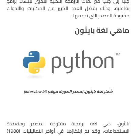
جنباً إلى جنب مع لغات البرمجة النصيّة الأخرى لإنشاء برامج
تفاعلية، وذلك بفضل العدد الكبير من المكتبات والأدوات
مفتوحة المصدر التي تدعمها.
ماهي لغة بايثون
شعار لغة بايثون، (مصدر الصورة: موقع interview bit)
بايثون، هي لغة برمجية مفتوحة المصدر ومتعدّدة
الاستخدامات، وقد تم ابتكارُها في أواخر الثمانينيات (1988)