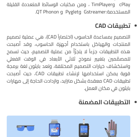
cPlay وTimPlayer ، ومن مكتبات الوسائط المتعددة القليلة
المستخدمة:Gstreamer وPyglet و QT Phonon.
تطبيقات
CAD
التصميم بمساعدة الحاسوب (اختصاراً CAD)، هي عملية تصميم
المنتجات والهياكل باستخدام أجهزة الحاسوب، وقد أصبحت
هذه التطبيقات جزءاً لا يتجزّأ من عملية التصميم، حيث تسمح
للمصمّمين بتغيير نموذج ثلاثي الأبعاد في الوقت الفعلي
واستكشاف خيارات التصميم المختلفة، وتعد بايثون لغة برمجة
قوية يمكن استخدامها لإنشاء تطبيقات CAD، حيث أصبحت
تطبيقات CAD معقدة بشكل متزايد، وازدادت الحاجة إلى مهارات
بايثون في مكان العمل.
التطبيقات المضمنة