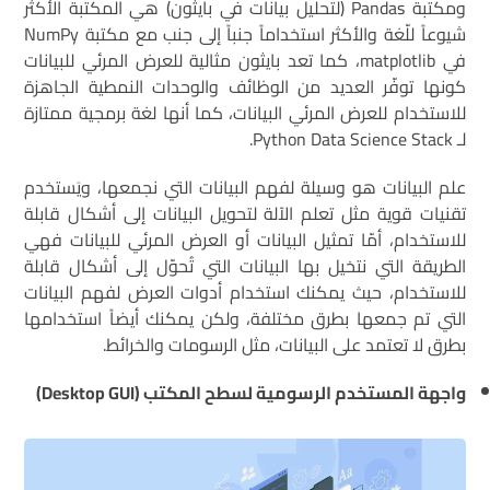
ومكتبة Pandas (لتحليل بيانات في بايثون) هي المكتبة الأكثر
شيوعاً للّغة والأكثر استخداماً جنباً إلى جنب مع مكتبة NumPy
في matplotlib، كما تعد بايثون مثالية للعرض المرئي للبيانات
كونها توفّر العديد من الوظائف والوحدات النمطية الجاهزة
للاستخدام للعرض المرئي البيانات، كما أنها لغة برمجية ممتازة
لـ Python Data Science Stack.
علم البيانات هو وسيلة لفهم البيانات التي نجمعها، ويَستخدم
تقنيات قوية مثل تعلم الآلة لتحويل البيانات إلى أشكال قابلة
للاستخدام، أمّا تمثيل البيانات أو العرض المرئي للبيانات فهي
الطريقة التي نتخيل بها البيانات التي تُحوّل إلى أشكال قابلة
للاستخدام، حيث يمكنك استخدام أدوات العرض لفهم البيانات
التي تم جمعها بطرق مختلفة، ولكن يمكنك أيضاً استخدامها
بطرق لا تعتمد على البيانات، مثل الرسومات والخرائط.
واجهة المستخدم الرسومية لسطح المكتب (
Desktop GUI
)