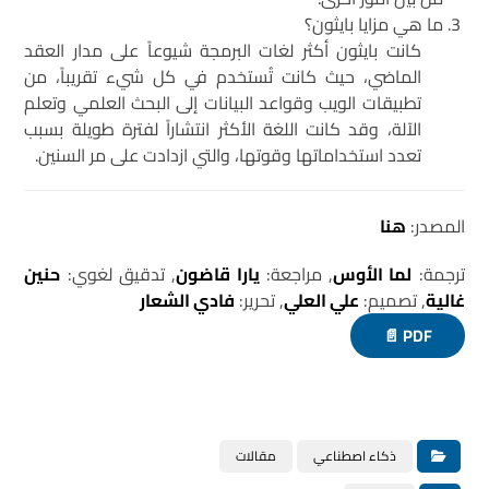
ما هي مزايا بايثون؟
كانت بايثون أكثر لغات البرمجة شيوعاً على مدار العقد
الماضي، حيث كانت تُستخدم في كل شيء تقريباً، من
تطبيقات الويب وقواعد البيانات إلى البحث العلمي وتعلم
الآلة، وقد كانت اللغة الأكثر انتشاراً لفترة طويلة بسبب
تعدد استخداماتها وقوتها، والتي ازدادت على مر السنين.
المصدر:
هنا
ترجمة:
لما الأوس
, مراجعة:
يارا قاضون
, تدقيق لغوي:
حنين
غالية
, تصميم:
علي العلي
, تحرير:
فادي الشعار
PDF 📄
ذكاء اصطناعي
مقالات