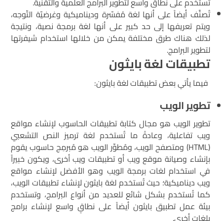
تُستخدم على نطاق واسع لتطوير البرامج العلمية والتقنية.
تُصنَّف أيضاً على أنها لغة مُفسّرة وديناميكية وغرضيّة التّوجه،
ويتم تعريفها إلى حد كبير على أنها لغة برمجة نصية، ونتيجة
لذلك هناك طرق مختلفة يمكن من خلالها استخدام شيفرتها
لتطوير البرامج.
تطبيقات لغة بايثون
فيما يأتي بعض تطبيقات لغة بايثون:
تطوير الويب
تطوير الويب هو مجال كتابة تطبيقات الحاسوب لإنشاء مواقع
ويب تفاعلية، وعادةً ما تُستخدم لغة ترميز النص التشعبي
(HTML) ومتصفح الويب، ومُطوِّر الويب هو مُبرمِج حاسوب يقوم
بإنشاء وصيانة موقع ويب أو تطبيقات ويب أخرى، ويكون خبيراً
في استخدام لغات برمجة الويب وهو الأفضل لإنشاء مواقع
ويب ديناميكية؛ حيث تُستخدم لغة بايثون لإنشاء تطبيقات الويب،
كما تُستخدم بشكل شائع للعديد من أنواع البرامج، وتستخدم
بيئة عمل تطبيق بايثون أيضاً على نطاقٍ واسع لإنشاء برامج
بلغات أخرى.