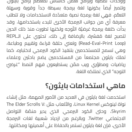
ووحدات نمطية وبرامج تعمل كأساس لمعظم برامج بايثون.
وتتميز أيضاً بكونها لغة برمجة بسيطة جداً وقوية وسهلة
التعلُّم، فهي لغة برمجة نصية متعدّدة الاستخدامات ولا تتطلب
معرفة أي من جوانب البرمجة الأخرى للبدء باستخدامها، وقد
بدأت كلغة برمجة غرضيّة التّوجه ولكنها تطورت منذ ذلك الحين
لتصبح لغة مُفسّرة، بالإضافة إلى ذلك، تحتوي على الـREPL
(Read-Eval-Print Loop) وتعني حلقة قراءة وتقييم وطباعة،
وهي تسمح للمستخدمين بتنفيذ الكود البرمجي لاختباره، كما
تملك بايثون مجتمعاً من المستخدمين يضم باحثين وعلماء
رياضيات ومطوّري ويب ممّن يستطيعون فهم النمط “غرضيّ
التوجه” الذي تمتلكه اللغة.
ماهي استخدامات بايثون؟
استخدمت لغة بايثون في العديد من الأمور المهمة، مثل إنشاء
نواة لينوكس Linux Kernel، والألعاب مثل The Elder Scrolls V:
Skyrim، وحتى الكود البرمجي الذي يدير منصّة التواصل
الاجتماعي Twitter. وبالرغم من ازدياد شعبية لغات البرمجة
الأخرى، فإن لغة بايثون تستمر بالحفاظ على أهميتها ومكانتها.