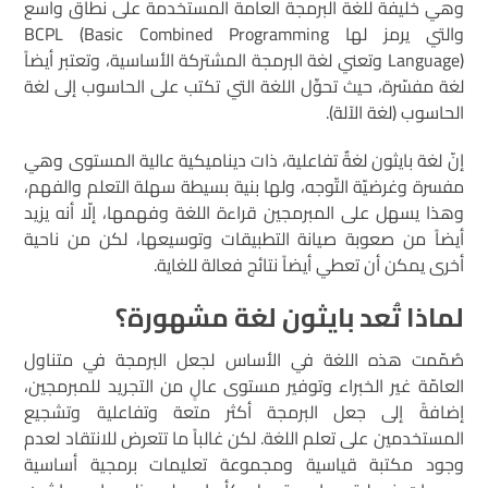
وهي خليفة للغة البرمجة العامة المستخدمة على نطاق واسع
والتي يرمز لها BCPL (Basic Combined Programming
Language) وتعني لغة البرمجة المشتركة الأساسية، وتعتبر أيضاً
لغة مفسّرة، حيث تحوِّل اللغة التي تكتب على الحاسوب إلى لغة
الحاسوب (لغة الآلة).
إنّ لغة بايثون لغةٌ تفاعلية، ذات ديناميكية عالية المستوى وهي
مفسرة وغرضيّة التّوجه، ولها بنية بسيطة سهلة التعلم والفهم،
وهذا يسهل على المبرمجين قراءة اللغة وفهمها، إلّا أنه يزيد
أيضاً من صعوبة صيانة التطبيقات وتوسيعها، لكن من ناحية
أخرى يمكن أن تعطي أيضاً نتائج فعالة للغاية.
لماذا تُعد بايثون لغة مشهورة؟
صُمّمت هذه اللغة في الأساس لجعل البرمجة في متناول
العامّة غير الخبراء وتوفير مستوى عالٍ من التجريد للمبرمجين،
إضافةً إلى جعل البرمجة أكثر متعة وتفاعلية وتشجيع
المستخدمين على تعلم اللغة. لكن غالباً ما تتعرض للانتقاد لعدم
وجود مكتبة قياسية ومجموعة تعليمات برمجية أساسية