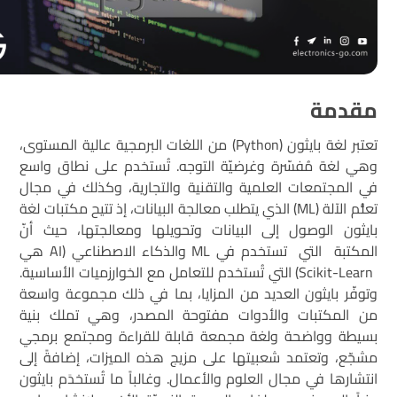
مقدمة
تعتبر لغة بايثون (Python) من اللغات البرمجية عالية المستوى،
وهي لغة مُفسّرة وغرضيّة التوجه. تُستخدم على نطاق واسع
في المجتمعات العلمية والتقنية والتجارية، وكذلك في مجال
تعلُّم الآلة (ML) الذي يتطلب معالجة البيانات، إذ تتيح مكتبات لغة
بايثون الوصول إلى البيانات وتحويلها ومعالجتها، حيث أنّ
المكتبة التي تستخدم في ML والذكاء الاصطناعي (AI هي
Scikit-Learn) التي تُستخدم للتعامل مع الخوارزميات الأساسية.
وتوفّر بايثون العديد من المزايا، بما في ذلك مجموعة واسعة
من المكتبات والأدوات مفتوحة المصدر، وهي تملك بنية
بسيطة وواضحة ولغة مجمعة قابلة للقراءة ومجتمع برمجي
مشجّع، وتعتمد شعبيتها على مزيج هذه الميزات، إضافةً إلى
انتشارها في مجال العلوم والأعمال. وغالباً ما تُستخدَم بايثون