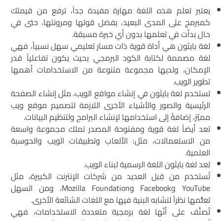
يعتبر تعلم هذه اللغة مهارة مفيدة جداً، ترفع من قيمتك
كمبرمج على المدى البعيد، بفضل قوتها ومرونتها، حتى في
حال بدأت في تعلمها بدون أي خبرة مسبقة.
لغة بايثون هي أداة قوية ذات مسار تعليمي سهل نسبياً، فهي
لغة مصممة لكتابة الكود البرمجي بحيث يكون تفاعلياً قدر
الإمكان، ولديها مجموعة متنوعة من الاستخدامات أهمها
تطوير الويب.
تستخدم لغة بايثون في إنشاء مواقع الويب، مثل إنشاء الصفحة
الرئيسية والصور والأشياء الأخرى اللازمة لتصميم موقع ويب
مميّز، إضافةً إلى استخدامها لإنشاء البرامج ولتنظيم البيانات.
تعد أيضاً لغة قوية ومفتوحة المصدر تملك مجموعة واسعة
من الاستعمالات، مثل: الألعاب وتطبيقات الويب والحوسبة
العلمية.
تعد لغة بايثون اللغة الرسمية لبناء الويب.
تُستخدَم من قِبل العديد من شركات الإنترنت الكبيرة، مثل
YouTube وFacebook وMozilla Foundation، ومن السهل
تعلُّمها نظراً لتشابه البنية فيها مع اللغات الشائعة الأخرى.
تُصنَّف على أنّها لغة برمجية متعددة الاستخدامات، فهي