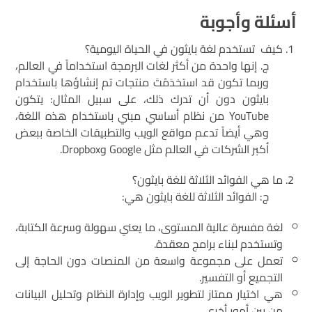
أسئلة وأجوبة
كيف تستخدم لغة بايثون في الحياة اليومية؟
ج. إنها واحدة من أكثر لغات البرمجة استخداماً في العالم،
وربما تكون قد استخدَمْتَ منتجات تم إنشاؤها باستخدام
بايثون دون أن تدرك ذلك، على سبيل المثال: يتكون
YouTube من نظام أساسي مبني باستخدام هذه اللغة،
وهي أيضاً تدعم مواقع الويب والتطبيقات الخاصة ببعض
أكبر الشركات في العالم مثل Google وDropbox.
ما هي الفوائد الثلاثة للغة بايثون؟
ج: الفوائد الثلاثة للغة بايثون هي:
لغة مفسرة عالية المستوى، ما يعني سهولة وسرعة الكتابة،
وتستخدم لبناء برامج معقدة.
تعمل على مجموعة واسعة من المنصات دون الحاجة إلى
التجميع أو التفسير.
هي اختيار ممتاز لتطوير الويب وإدارة النظام وتحليل البيانات
من بين أمور أخرى.