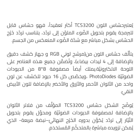
يُعتبرحسّاس اللون TCS3200 أكثر تعقيداً، فهو حسّاس قابل
للبرمجة يقوم بتحويل الضّوء الملوّن إلى تردّد، يتناسب تردّد خَرْج
الحسّاس بشكل مباشر مع شدّة الضّوء المنعكس من الجسم.
يتألّف حسّاس اللون من(مرشح لوني RGB و جهاز كشف دقيق
بالإضافة إلى 4 ليدات بيضاء)، وتُضمَّن جميع هذه العناصر على
اللوحة الالكترونيّة.يملك أيضاً مصفوفة 8*8 من الديودات
الضوئيّة PhotoDiodes ،ويخصّص كل 16 ديود للكشف عن لون
واحد من الألوان الأحمر والأزرق والأخضر بالإضافة للون الأبيض
النقيّ.
يُوضّح الشكل حسّاس TCS3200 المؤلَّف من فلاتر الألوان
بالإضافة لمصفوفة الديودات الضوئيّة ومحوِّل يقوم بتحويل
التّيّار إلى تردّد يُكوِّن بدوره الخَرْج النهائيّ–نبضة مربعة- الذي
يُمكن تزويده مباشرة بالمتحكّم المُستخدَم.