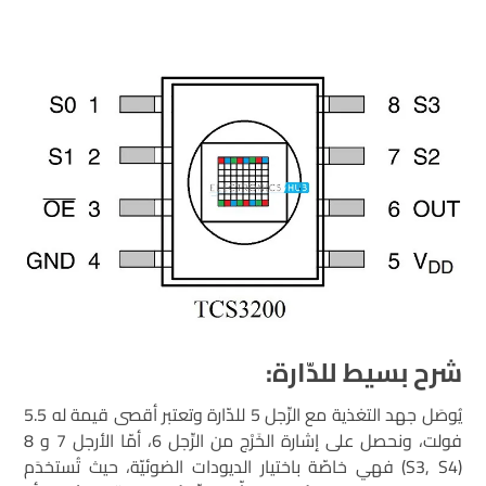
شرح بسيط للدّارة:
يُوصَل جهد التغذية مع الرِّجل 5 للدّارة وتعتبر أقصى قيمة له 5.5
فولت، ونحصل على إشارة الخَرْج من الرِّجل 6، أمّا الأرجل 7 و 8
(S3, S4) فهي خاصّة باختيار الديودات الضوئيّة، حيث تُستخدَم