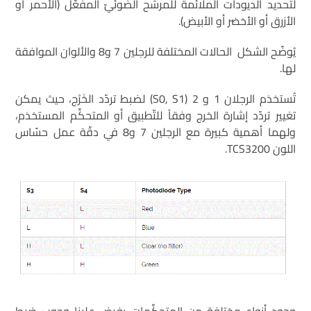
لتحديد الديودات الملائمة للمرشّح الضّوئيّ المفعّل (الأحمر أو
الأزرق أو الأخضر أو الأبيض).
يُوضّح الشكل الحالات المختلفة للرجلين 7 و8 والألوان الموافقة
لها.
تُستخدَم الرجلان 1 و 2 (S0, S1) لضبط تردّد الخَرْج، حيث يمكن
تغيير تردّد إشارة الخرج وفقاً للتّطبيق أو المتحكِّم المستخدَم،
ولهما أهمية كبيرة مع الرجلين 7 و8 في دقّة عمل حسّاس
اللون TCS3200.