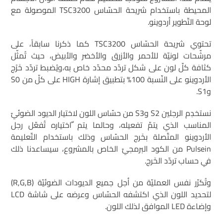
المحيطة باستخدام شريحة الحسّاس TSC3200 الموصولة مع
لوحة التّطوير أردوينو.
تحتوي شريحة الحسّاس TSC3200 كما ذكرنا سابقاً، على
مرشّحات لونيّة للأحمر والأزرق والأخضر والأبيض، حيث تُمثّل
كثافة كلّ لون على شكل تردّد محدّد خاص به،ويُضبط تردّد خَرْج
الأردوينو على النّسبة 100% بتطبيق إشارة HIGH على كلّ من S0
وS1.
نستخدِم الرجلين S2 وS3 من حسّاس اللون لاختيار الديود الضوئيّ
المناسب الذي يتمّ تفعيله، وحالما يتم ّاختياره تُفعّل رجل
الأردوينو المتّصلة بخَرج الحسّاس وذلك باستخدام التّعليمة
Pulsein من الكود البرمجيّ الخاص بالمشروع، سيساعدنا ذلك
في حساب تردّد الخَرج.
وتُكرّر نفس العمليّة من أجل جميع الديودات الضوئيّة (R,G,B)
لتحديد اللون الذي اكتشفه الحسّاس وعرضه على شاشة LCD
وإضاءة LED الموافق لذلك اللون.