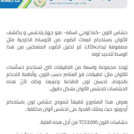
حسّاس اللون -كما يُوحي اسمُه- :هو جهاز يتحسّس و يكتشف
الألوان باستخدام انبعاث الضوء من الأوساط الخارجية مثل
مصفوفة ليداتLEDs، ثم تحليل الضّوء المنعكس من هذا
الوسط لتحديد لونه.
يُوجد مجموعة واسعة من التطبيقات التي تَستخدِم حساّسات
للألوان مثل: تطبيقات فرز العناصر حسب اللون، وأنظمة التحكم
بالجودة، تحسين لون الطباعة وغيرها. وذلك لأنّ هذه
الحسّاسات تتحسّس الألوان بشكل دقيق..
يَعرِض هذا المشروع تطبيقاً لنموذج حسّاس لون باستخدام
أردوينو، حيث يمتلك القدرة على تحسّس ألوان مختلفة .
حسّاسات اللون TCS3200 من أجل هذه الغاية.