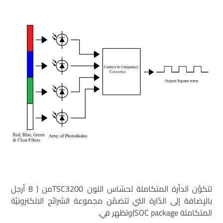
تتكوَّن الداّرة المتكاملة لحسّاس اللون TSC3200من ( 8 أرجل
بالإضافة إلى الدّارة التي تتضمّن مجموعة الشرائح الالكترونيّة
المتكاملة SOC package)وتظهر في.