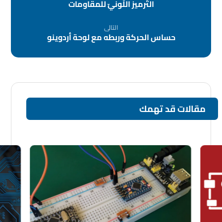
التّرميز اللّونيّ للمقاومات
التالى
حساس الحركة وربطه مع لوحة أردوينو
مقالات قد تهمك