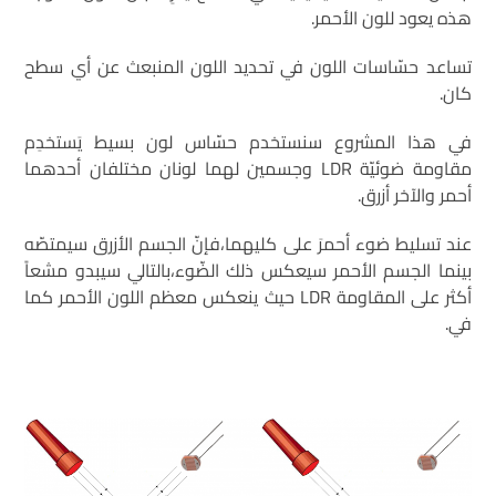
هذه يعود للون الأحمر.
تساعد حسّاسات اللون في تحديد اللون المنبعث عن أي سطح
كان.
في هذا المشروع سنستخدم حسّاس لون بسيط يَستخدِم
مقاومة ضوئيّة LDR وجسمين لهما لونان مختلفان أحدهما
أحمر والآخر أزرق.
عند تسليط ضوء أحمرَ على كليهما،فإنّ الجسم الأزرق سيمتصّه
بينما الجسم الأحمر سيعكس ذلك الضّوء،بالتالي سيبدو مشعاً
أكثر على المقاومة LDR حيث ينعكس معظم اللون الأحمر كما
في.