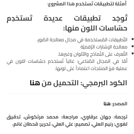
أمثلة لتطبيقات تَستخدِم هذا المشروع
:
تُوجَد تطبيقات عديدة تَستخدِم
حسّاسات اللون منها:
التّطبيقات المُستخدَمة في مجال معالجة الصّور،
معالجة الإشارات الرّقميّة
التّعرف على النّماذج والألوان وغيرها.
أمّا في المجال الصّناعيّ: غالباً تُستخدَم حسّاسات اللون في
عملية فرز المنتجات اعتماداً على لونها.
الكود البرمجي: التحميل من
هنا
المصدر:
هنا
ترجمة: جهان عرقاوي، مراجعة: محمد مرتكوش، تدقيق
لغوي: رنيم العلي، تصميم: علي العلي، تحرير: قحطان غانم،