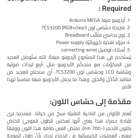
:
Required
أردوينو ميغا Arduino MEGA
شريحة حسّاس لون (TCS3200 (RGB+clear
لوح نحاسيّ مثقَّب Breadboard
مزوّد تغذية كهربائيّة Power supply
أسلاك توصيل connecting wires
يُستخدم في هذا المشروع (أردوينو ميغا)، لأنه ستُوصَل العديد
من المكوِّنات مع متحكّم الأردوينو مثل :أربع ليدات ضوئية
وشاشة LCD وحسّاس لون TCS3200، أي سنحتاج للعديد من
منافذ الدَّخْل والخَرْج، وهذا ما يجعل الأردوينو ميغا مناسباً لهذا
الأمر.
مقدّمة إلى حسّاس اللون:
تُعتبَر الألوان من الناحية التقنيّة نسجٌ من خيالنا، فعندما نرى
تفّاحة حمراءَ هذا يعني أنّها تعكس الطول الموجيّ الخاصّ
باللون الأحمر (~700 nm)، تمتصّ العين طاقة هذا اللون ووفقاً
لبعض العمليات الكيميائية في الدماغ يُدرِك بأنّ طول الموجة