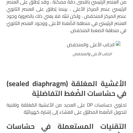
من العنصر الرئيسيّ بأقصى دقّة ممكنة ، وقد يُطلَق على العنصر
الرئيسيّ عنصر المركز الأعلى ، بينما يُطلق على العنصر الثانوي
عنصر المركز المنخفض ، ولكن تنبَّه فلا يعني ذلك بالضرورة وجود
العنصر الرئيسيّ في منطقة الضّغط الأعلى ووجود العنصر الثانويّ
في منطقة الضغط المنخفض.
الجانب الأعلى والمنخفض
اﻷغشية
المغلقة
(sealed diaphragm)
في حسّاسات الضّغط التفاضليّة
تحتوي حساسات DP على العديد من الأغشية المُغلقَة وتقنية
لتحويل الضّغط المطبّق على الغشاء إلى إشارة كهربائيّة
ا
لتقنيات
المستعملة في حسّاسات