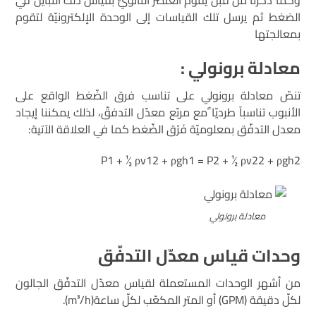
وكما ذكرنا من قبل يقوم العنصر الثانويّ بقياس ذلك التباين في
الضغط ثم يرسل تلك القياسات إلى الوحدة الإلكترونيّة لتقوم
بمعالجتها
معادلة برونولي :
تنصّ معادلة برونولي على تناسب فرق الضّغط الواقع على
الأنبوب تناسباً طرديّا ًمع مربّع معدّل التدفقّ، لذلك يمكننا إيجاد
معدل التدفّق بمعلوميّة فَرْق الضّغط كما في العلاقة الآتية:
P1 + ½ ρv12 + ρgh1 = P2 + ½ ρv22 + ρgh2
معادلة برونولي
وحدات قياس معدّل التدفّق
من أشهر الوحدات المستعملة لقياس معدّل التدفّق الجالون
لكلّ دقيقة (GPM) أو المتر المكعّب لكلّ ساعة(m³/h).