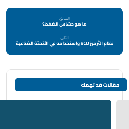
السابق
ما هو حسّاس الضغط؟
التالى
نظام التّرميز BCD واستخدامه في الأتمتة الصّناعية
مقالات قد تهمك