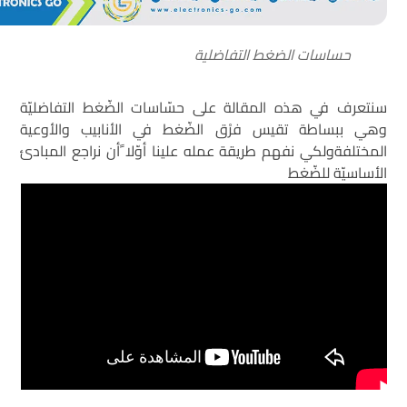
حساسات الضغط التفاضلية
سنتعرف في هذه المقالة على حسّاسات الضّغط التفاضليّة
وهي ببساطة تقيس فرْق الضّغط في الأنابيب والأوعية
المختلفةولكي نفهم طريقة عمله علينا أوّلا ًأن نراجع المبادئ
الأساسيّة للضّغط