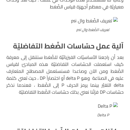
معياريّة في معظم أجهزة قياس الضّغط
تعريف الضّغط وال psi
آلية عمل حسّاسات الضّغط التفاضليّة
بعد أن راجعنا الأساسيّات الفيزيائيّة للضّغط سنتنقل إلى معرفة
كيف استعملت الحسّاسات التفاضليّة هذه المبادئ لقياس
الضّغط ومن الآن وصاعدا فسنستعمل المصطلح المتعارف
عليه في الصناعة وهو delta P أو اختصاراً DP ، حيث تعني كلمة
delta التغيّر بينما يرمز الحرف P إلى الضّغط ، فعندما نذكر
حسّاسات DP فإنّنا نعني بذلك حسّاسات الضّغط التفاضليّة
Delta P