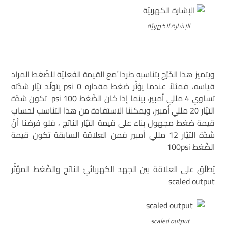
الإشارة الكهربيّة
ويتميز هذا الخَرْج بتناسبه طردا ًمع القيمة الفعليّة للضّغط المراد
قياسه، فمثلاً عندما يؤثّر ضغط مقداره 0 psi يتولّد تيّار شدّته
تساوي 4 مللي أمبير، بينما إذا كان الضّغط 100 psi تكون شدّة
التيّار 20 مللي أمبير، ويمكننا الاستفادة من هذا التناسب لحساب
قيمة ضغط مجهول بناء على قيمة التيّار الناتج ، فلو فرضنا أنّ
شدّة التيّار 12 مللي أمبير فمن العلاقة السابقة تكون قيمة
الضّغط 100psi
يُطلَق على العلاقة بين الجهد الكهربائيّ الناتج والضّغط المؤثّر
scaled output
scaled output