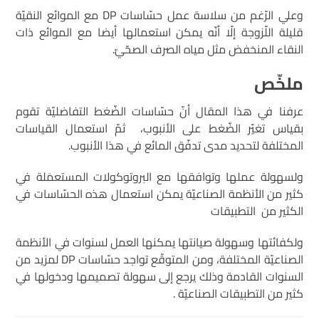
وعلي الرّغم من سلاسة عمل حسّاسات DP مع الموائع النقيّة
قليلة اللّزوجة إلّا أنّه يمكن استعمالها أيضا مع الموائع ذات
النقاء المنخفض مثل مياه الصرف الصحّيّ.
ملخّص
عرفنا في هذا المقال أنّ حسّاسات الضّغط التفاضليّة تقوم
بقياس تغيّر الضّغط على الأنبوب، ثمّ استعمال القياسات
المختلفة لتحديد مدى تدفّق المائع في هذا الأنبوب.
ولسهولة عملها وتوافقها مع البروتوكولات المستعمَلة في
كثير من الأنظمة الصناعيّة يمكن استعمال هذه الحسّاسات في
الكثير من التطبيقات
ولكفائتها وسهولة صيانتها يمكنها العمل لسنوات في الأنظمة
الصناعيّة المختلفة، ومن المتوقّع تواجد حسّاسات DP لمزيد من
السنوات القادمة وذلك يرجع إلى سهولة تصميمها ودخولها في
كثير من التطبيقات الصناعيّة .