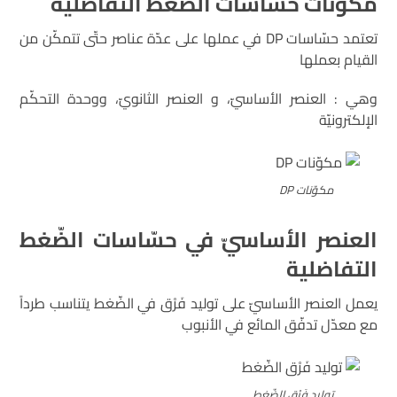
مكوّنات حسّاسات الضّغط التفاضليّة
تعتمد حسّاسات DP في عملها على عدّة عناصر حتّى تتمكّن من
القيام بعملها
وهي : العنصر الأساسيّ، و العنصر الثانويّ، ووحدة التحكّم
الإلكترونيّة
مكوّنات DP
العنصر الأساسيّ في حسّاسات الضّغط
التفاضلية
يعمل العنصر الأساسيّ على توليد فَرْق في الضّغط يتناسب طرداً
مع معدّل تدفّق المائع في الأنبوب
توليد فَرْق الضّغط