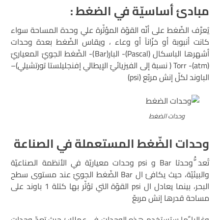
مبادئ أساسيّة في الضغط :
يُعرَّف الضّغط على أنّه القوّة المؤثّرة علي وحدة المساحة سواء
كانت أنبوبة أو خزّاناً أو وعاء ، ويقاس الضّغط بعدة وحدات
أشهرها الباسكال (Pascal)- البار(Bar)- الضّغط الجويّ المعياريّ
(atm)- Torr ( نسبة إلى الفيزيائيّ الإيطالي إفنجليلستا تورتشيلي)–
الباوند لكلّ إنش مربّع (psi)
وحدات الضغط
وحدات الضّغط المستعملة في الصناعة
تُعد ُّوحدتا Bar و psi وحدات معياريّة في الأنظمة الصناعيّة
والبيئيّة، حيث يكافئ ال Bar الضّغط الجويّ عند مستوى سطح
البحر، بينما يعادل ال psi القوّة التي تؤثّر بها كتلة 1 باوند على
مساحة قدرها إنش مربعّ
وغالبا ًما ستستخدم هذه الوحدات في عملك ؛ حيث تعدّ وحدات