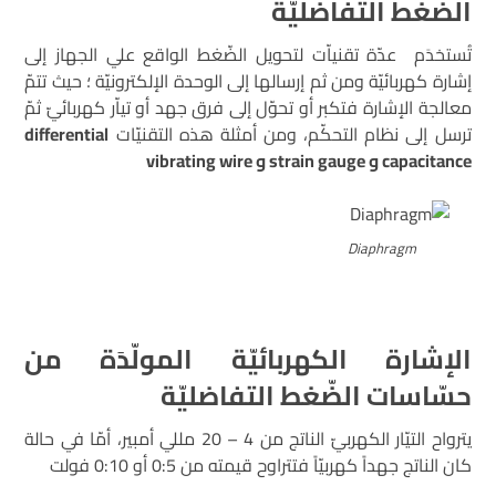
الضّغط
التفاضليّة
تُستخدَم عدّة تقنياّت لتحويل الضّغط الواقع علي الجهاز إلى
إشارة كهربائيّة ومن ثم إرسالها إلى الوحدة الإلكترونيّة ؛ حيث تتمّ
معالجة الإشارة فتكبر أو تحوّل إلى فرق جهد أو تياّر كهربائيّ ثمّ
ترسل إلى نظام التحكّم، ومن أمثلة هذه التقنيّات
differential
capacitance
و
strain gauge
و
vibrating wire
Diaphragm
الإشارة الكهربائيّة المولّدَة من
حسّاسات الضّغط التفاضليّة
يترواح التيّار الكهربيّ الناتج من 4 – 20 مللي أمبير، أمّا في حالة
كان الناتج جهداً كهربيّاً فتتراوح قيمته من 0:5 أو 0:10 فولت