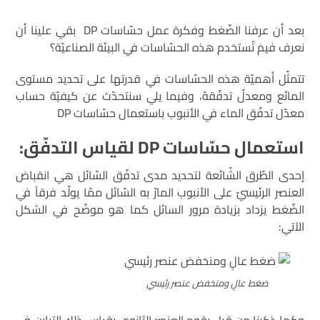
بعد أن عرفنا الضّغط وفكرة عمل حسّاسات DP بقي علينا أن
نعرف فيمَ تُستخدم هذه الحسّاسات في البيئة الصناعيّة؟
تتمثّل أهميّة هذه الحسّاسات في قدرتها على تحديد مستوى
المائع ومعدلّ تدفّقهّ، وفيما يلي سنتحدّث عن كيفيّة حساب
معدّل تدفّق الماء في الأنبوب باستعمال حسّاسات DP
استعمال حسّاسات
DP
لقياس التدفّق:
إحدى الطّرق الشّائعة لتحديد مدى تدفّق السّائل هي انقباض
العنصر الرئيسيّ على الأنبوب المارّ به السّائل ممّا يولّد فرقاً في
الضّغط يزداد بزيادة مرور السائل كما هو موضّح في الشكل
الآتي:
ضغط عالٍ ومنخفض عنصر رئيسي