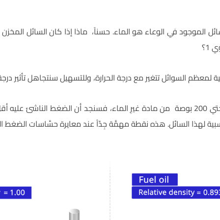
لسائل الموجود في الوعاء هو الماء. حسناً، ماذا إذا كان السائل المخزن
 1؟
ية لمعظم السوائل تتغير مع درجة الحرارة، وللتسهيل سنتجاهل تأثير درجة 
إذا كان لدينا وعاء ممتلئاً حتي 200 بوصة من مادة غيرِ الماء، فسنجد أن الضغط الناشئ
بية لهذا السائل. هذه نقطة مهمَّة جِدّاً عند معايرة حسَّاسات الضغط ال