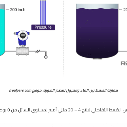
مقارنة الضغط بين الماء والفيول (مصدر الصورة: موقع realpars.com)
20 مللي أمبير لمستوى السائل من 0 بوصة إلى 200 بوصة.