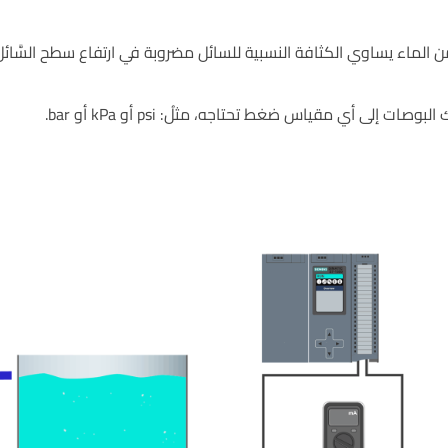
 الماء يساوي الكثافة النسبية للسائل مضروبة في ارتفاع سطح السَّائل
وصات إلى أي مقياس ضغط تحتاجه، مثلُ: psi أو kPa أو bar.