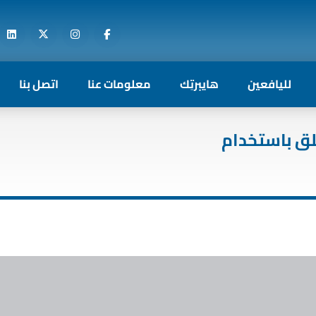
لليافعين
هايبرتِك
معلومات عنا
اتصل بنا
ق باستخدام