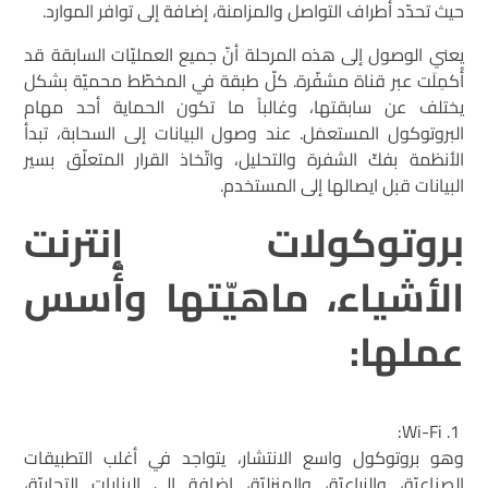
حيث تحدّد أطراف التواصل والمزامنة، إضافة إلى توافر الموارد.
يعني الوصول إلى هذه المرحلة أنّ جميع العمليّات السابقة قد
أُكمِلَت عبر قناة مشفّرة. كلّ طبقة في المخطّط محميّة بشكل
يختلف عن سابقتها، وغالباً ما تكون الحماية أحد مهام
البروتوكول المستعمَل. عند وصول البيانات إلى السحابة، تبدأ
الأنظمة بفكّ الشفرة والتحليل، واتّخاذ القرار المتعلّق بسير
البيانات قبل ايصالها إلى المستخدم.
بروتوكولات إنترنت
الأشياء، ماهيّتها وأُسس
عملها:
Wi-Fi:
وهو بروتوكول واسع الانتشار، يتواجد في أغلب التطبيقات
الصناعيّة، والزراعيّة، والمنزليّة، إضافة إلى البنايات التجاريّة،