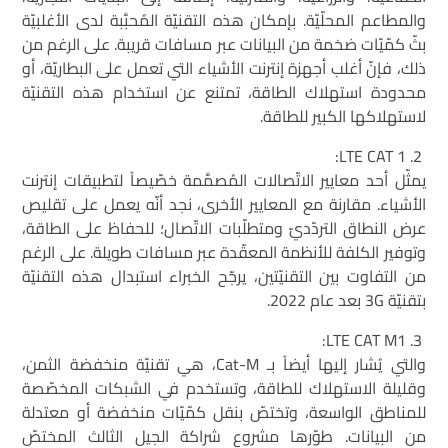
والمطاعم المحلّيّة. بإمكان هذه التقنيّة المُحبَّبة لدى الأغلبيّة
بثّ كمّيّات ضخمة من البيانات عبر مسافات قريبة. على الرغم من
ذلك، فإنّ أغلب أجهزة إنترنت الأشياء التي تعمل على البطاريّة، أو
محدودة استهلاك الطاقة، تمتنع عن استخدام هذه التقنيّة
لاستهلاكها الكبير للطاقة.
LTE CAT 1:
يمثّل أحد معايير الاتّصالات المُصمَّمة خصّيصاً لتطبيقات إنترنت
الأشياء. مقارنة مع المعايير الأخرى، نجد أنّه يعمل على تقليص
عرض النطاق التردّديّ ومتطلّبات الاتّصال؛ للحفاظ على الطاقة،
وتوفير الكلفة للأنظمة المعقّدة عبر مسافات طويلة. على الرغم
من التفاوت بين التقنيّتين، يرجّح الخبراء استبدال هذه التقنيّة
بتقنيّة 3G بعد عام 2022.
LTE CAT M1:
والتي يُشار إليها أيضاً بـ Cat-M، هي تقنيّة منخفضة الثمن،
وقليلة الاستهلاك للطاقة، وتستخدم في الشبكات المخصّصة
للمناطق الواسعة، وتختصّ بنقل كمّيّات منخفضة أو معتدلة
من البيانات. طوّرها مشروع شراكة الجيل الثالث المختصّ