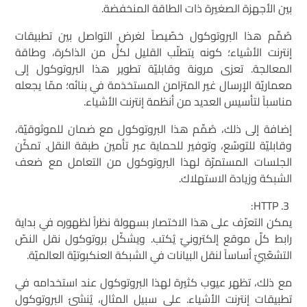
بين الأجهزة الصغيرة ذات الطاقة المنخفضة.
صُمِّم هذا البروتوكول خصّيصاً لغرض التواصل بين تطبيقات
إنترنت الأشياء؛ كونه يتطلّب القليل لكلٍّ من الذاكرة، وطاقة
المعالجة. تعزى مرونة وقابليّة تطوير هذا البروتوكول إلى
معماريّة الإرسال غير المتزامن المستخدَمة في بنائه؛ ممّا يجعله
مناسباً لتأسيس العديد من أنظمة إنترنت الأشياء.
إضافة إلى ذلك، صُمِّم هذا البروتوكول مع ضمان للموثوقيّة،
وقابليّة للتوسّع، وتوفير للحماية عبر تأمين طبقة النقل. تمكّن
الجلسات المستمرّة لهذا البروتوكول من التعامل مع ضعف
الشبكة وزيادة الاستهلاك.
HTTP:
يمكن التعرّف على هذا الاختصار بسهولة نظراً لظهوره في بداية
رابط كلّ موقع إلكترونيّ يُكتب. ويشكّل بروتوكول نقل النصّ
التشعّبيّ أساساً لنقل البيانات في الشبكة العنكبوتيّة العالميّة.
مع ذلك، تظهر عيوب كثيرة لهذا البروتوكول عند استخدامه في
تطبيقات إنترنت الأشياء. على سبيل المثال، يُنشئ البروتوكول