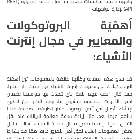
واجهة برمجة التطبيقات بمعماريّة تنقل الحالة التمثيليّة (REST
API) لإدارة الواجهات.
أهمّيّة البروتوكولات
والمعايير في مجال إنترنت
الأشياء
:
قد تبدو هذه المقالة وكأنّها فائضة بالمعلومات. تبرز أهمّيّة
البروتوكولات في تطبيقات إنترنت الأشياء في حديث دان عنها،
حيث قال: “يجب فهم اللغة التي تتحدّث بها حواسيبنا لضمان
اختيار الأدوات المناسبة لمشروع ما. توجد الكثير من الطرق
لإنشاء اتّصال بين آلتين، ويعود اختيار الطريقة الصحيحة علينا
بالنفع فيما بعد، مثل زيادة سرعة معالجة البيانات عند نقل
القليل منها. وفيما يخصّ مجال حماية البيانات، يتطلّب تبادل
بعض المعلومات إنشاء نفق آمن للمرور عبره، ممّا قد يشترط
توافر الكثير من البيانات لبروتوكولات معيّنة. يمكن استخدام