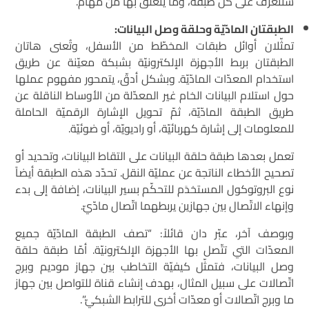
سنتعرّف على كلّ طبقة، وما يتعلّق بها من مهام.
الطبقتان المادّيّة وحلقة وصل البيانات:
تمثّلان أوائل طبقات المخطّط من الأسفل، وتُعنى هاتان
الطبقتان بربط الأجهزة الإلكترونيّة بشبكة معيّنة عن طريق
استخدام المعدّات المادّيّة. وبشكل أدقّ، يتمحور مفهوم عملها
حول استلام البيانات الخام غير المعدّلة من الأوساط الناقلة عن
طريق الطبقة المادّيّة، ثمّ تحويل الإشارة الرقميّة الحاملة
للمعلومات إلى إشارة كهربائيّة، أو راديويّة، أو ضوئيّة.
تعمل بعدها طبقة حلقة البيانات على التقاط البيانات، وتحديد أو
تصحيح الأخطاء الناتجة عن عمليّة النقل. تحدّد هذه الطبقة أيضاً
نوع البروتوكول المستخدَم للتحكّم بسير البيانات، إضافة إلى بدء
وإنهاء الاتّصال بين جهازين يربطهما اتّصال مادّيّ.
وبوصف آخر، عبّر دان قائلاً: “تصف الطبقة المادّيّة جميع
المعدّات التي تتّصل بها الأجهزة الإلكترونيّة. أمّا طبقة حلقة
وصل البيانات، فتمثّل كيفيّة التخاطب بين جهاز موديم وبرج
اتّصالات على سبيل المثال، بهدف إنشاء قناة للتواصل بين جهاز
ما وبرج اتّصالات أو معدّات أخرى للترابط الشبكيّ”.