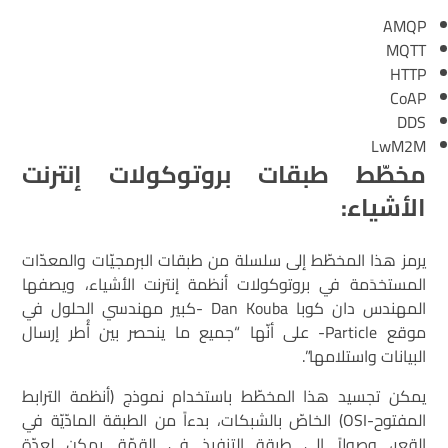
AMQP
MQTT
HTTP
CoAP
DDS
LwM2M
مخطّط طبقات بروتوكولات إنترنت
الأشياء:
يرمز هذا المخطّط إلى سلسلة من طبقات البرمجيّات والمعدّات
المستخدَمة في بروتوكولات أنظمة إنترنت الأشياء، ويصفها
المهندس دان كوبا Dan Kouba -كبير مهندسي الحلول في
موقع Particle- على أنّها “جميع ما ينحصر بين أُطر إرسال
البيانات واستلامها”.
يمكن تجسيد هذا المخطّط باستخدام نموذج (أنظمة الترابط
المفتوح-OSI) الخاصّ بالشبكات، بدءاً من الطبقة المادّيّة في
القعر، وصولاً إلى طبقة التنفيذ في القمّة. يمكن لعدّة