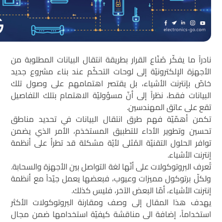
نادراً ما يفكّر صُنّاع القرار بطريقة انتقال البيانات المطلوبة من
الأجهزة الإلكترونيّة إلى لوحات التحكّم عند بناء مشروع جديد
خاصّ بإنترنت الأشياء، بل يقتصر اهتمامهم على وصول تلك
البيانات فقط، نظراً إلى أنّ مسؤوليّة الاهتمام بتلك التفاصيل
تقع على عاتق المهندسين.
تكمن أهمّيّة فهم طرق انتقال البيانات في تحديد مناطق
تحسين وتطوير الأداء للتطبيق المستخدَم، الأمر الذي يضمن
توافر الحلول التقنيّة المُثلى لأيّة مشكلة قد تطرأ على أنظمة
إنترنت الأشياء.
تُعرف البروتوكولات على أنّها لغة التواصل بين الأجهزة والسحابة.
ولكلّ برتوكول مميزات وعيوب، فبعضها يعمل جيّداً مع أنظمة
إنترنت الأشياء، أمّا البعض الآخر، فليس كذلك.
يهدف هذا المقال إلى وصف ومقارنة البروتوكولات الأكثر
استخداماً، إضافة الى مناقشة كيفيّة استخدامها ضمن مجال