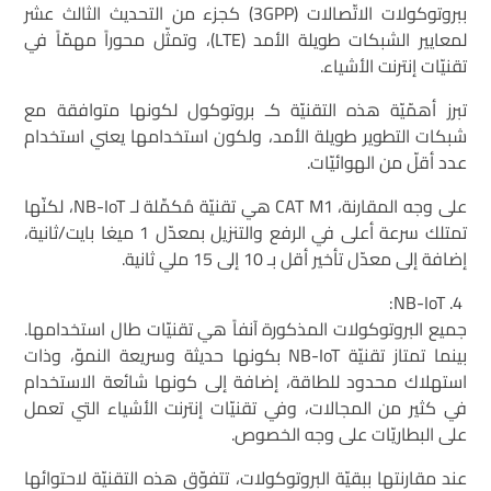
ببروتوكولات الاتّصالات (3GPP) كجزء من التحديث الثالث عشر
لمعايير الشبكات طويلة الأمد (LTE)، وتمثّل محوراً مهمّاً في
تقنيّات إنترنت الأشياء.
تبرز أهمّيّة هذه التقنيّة كـ بروتوكول لكونها متوافقة مع
شبكات التطوير طويلة الأمد، ولكون استخدامها يعني استخدام
عدد أقلّ من الهوائيّات.
على وجه المقارنة، CAT M1 هي تقنيّة مُكمِّلة لـ NB-IoT، لكنّها
تمتلك سرعة أعلى في الرفع والتنزيل بمعدّل 1 ميغا بايت/ثانية،
إضافة إلى معدّل تأخير أقل بـ 10 إلى 15 ملي ثانية.
NB-IoT:
جميع البروتوكولات المذكورة آنفاً هي تقنيّات طال استخدامها.
بينما تمتاز تقنيّة NB-IoT بكونها حديثة وسريعة النموّ، وذات
استهلاك محدود للطاقة، إضافة إلى كونها شائعة الاستخدام
في كثير من المجالات، وفي تقنيّات إنترنت الأشياء التي تعمل
على البطاريّات على وجه الخصوص.
عند مقارنتها ببقيّة البروتوكولات، تتفوّق هذه التقنيّة لاحتوائها