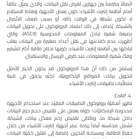
اتّصالاً متزامناً بين جهازين لغرض نقل البيانات، والذي يمثّل عائقاً
أمام أنظمة إنترنت الأشياء؛ كون بعض الأجهزة ونقاط الاستلام
لا تكون نشطة في الوقت ذاته، أو بسبب ضعف الاتّصال
بالشبكة. يُضاف إلى ذلك اعتماد البروتوكول على تحويل البيانات
بصيغة شفرة تبادل المعلومات المحوسبة (ASCII)، والتي
أظهرت عدم كفاءتها في نقل أعداد صغيرة من البيانات يغلب
تبادلها بين أنظمة إنترنت الأشياء؛ كونها تحتاج طاقة أكثر لتشفير
وفكّ شفرة المعلومات عند طرفي الإرسال والاستقبال.
يُستنتج من ذلك أنّ هذا البروتوكول قد يكون الخيار الأمثل
لتحويل بيانات المواقع الإلكترونيّة، لكنّه يخفق في تلبية
متطلّبات تطبيقات إنترنت الأشياء.
CoAP:
تظهر أهمّيّة بروتوكول التطبيقات المقيّد عند استخدام الأجهزة
محدودة الإمكانيّات؛ كونه يعمل على تقليص حجم حزم البيانات
داخل شبكة ما، وبالتالي تقليص زخم معدّل بيانات الشبكة.
تشمل محاسنه أيضاً زيادة عمر أجهزة إنترنت الأشياء من خلال
حفظ الطاقة، ومساحة التخزين، إضافة إلى تقليل كمّيّة البيانات