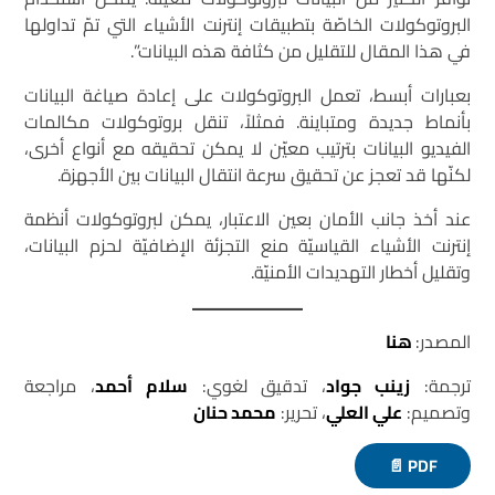
البروتوكولات الخاصّة بتطبيقات إنترنت الأشياء التي تمّ تداولها
في هذا المقال للتقليل من كثافة هذه البيانات”.
بعبارات أبسط، تعمل البروتوكولات على إعادة صياغة البيانات
بأنماط جديدة ومتباينة. فمثلاً، تنقل بروتوكولات مكالمات
الفيديو البيانات بترتيب معيّن لا يمكن تحقيقه مع أنواع أخرى،
لكنّها قد تعجز عن تحقيق سرعة انتقال البيانات بين الأجهزة.
عند أخذ جانب الأمان بعين الاعتبار، يمكن لبروتوكولات أنظمة
إنترنت الأشياء القياسيّة منع التجزئة الإضافيّة لحزم البيانات،
وتقليل أخطار التهديدات الأمنيّة.
المصدر:
هنا
ترجمة:
زينب جواد
، تدقيق لغوي:
سلام أحمد
، مراجعة
وتصميم:
علي العلي
، تحرير:
محمد حنان
PDF 📄