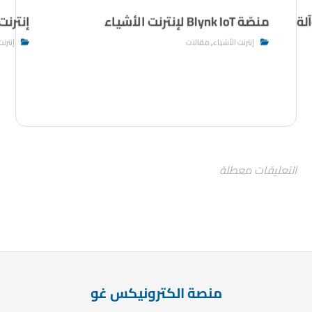
 انترنت الأشياء IoT وآلة
منصّة Blynk IoT لإنترنت الأشياء
إنترنت 
إنترنت الأشياء
,
مقالات
إنترنت
التعليقات معطلة
منصة الكترونيكس غو