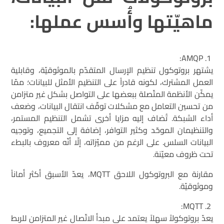
ماهيّتها وأُسس عملها:
AMQP:
يشتهر بروتوكول تنظيم الإرسال المتقدّم بالموثوقيّة، وقابلية
العمل المشترك، لكونه قادراً على التنظيم الأمثل للبيانات؛ ممّا
يمكّن الأنظمة المتّصلة ببعضها على التواصل بشكل غير متزامن
من تحسين التعامل مع مشكلات توقّف انتقال البيانات، وضعف
أداء الشبكة. تُضاف إليه مزايا أخرى تشمل التنظيم المستمر،
والتنظيمان الموحّد وكثير التوافر، إضافة إلى التجميع، وتوجيه
البيانات السلس. على الرغم من مميّزاته، إلّا أنّه معروف بالبطء
تحت ظروف معيّنة.
مقارنة مع البروتوكول اللاحق MQTT، يعدّ الأسبق أكثر أماناً
وموثوقيّة.
MQTT:
يعدّ بروتوكولاً سهلاً يعتمد على مبدأ الاتّصال غير المتزامن للربط