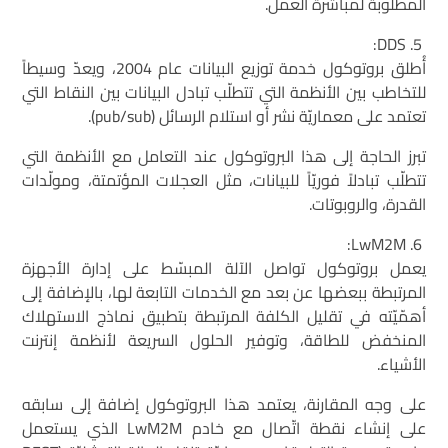
المطلوبة لمباشرة العمل.
DDS:
أُطلق بروتوكول خدمة توزيع البيانات عام 2004، ويعدّ وسيطاً
للتخاطب بين الأنظمة التي تتطلّب تبادل البيانات بين النقاط التي
تعتمد على معماريّة نشر أو استلام الرسائل (pub/sub).
تبرز الحاجة إلى هذا البروتوكول عند التعامل مع الأنظمة التي
تتطلّب تبادلاً فوريّاً للبيانات، مثل العجلات المؤتمتة، ومولّدات
القدرة، والروبوتات.
LwM2M:
يعمل بروتوكول تواصل اﻵلة المبسّط على إدارة الأجهزة
المرتبطة ببعضها عن بعد مع الخدمات التابعة لها، بالإضافة إلى
أهمّيّته في تقليل الكلفة المرتبطة بتطبيق نماذج الاستهلاك
المنخفض للطاقة، وتوفير الحلول السريعة لأنظمة إنترنت
الأشياء.
على وجه المقارنة، يعتمد هذا البروتوكول إضافة إلى سابقه
على إنشاء نقطة اتّصال مع خادم LwM2M الذي يستعمل