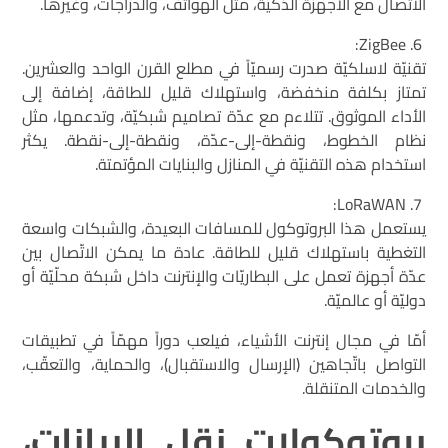
الاتّصال مع الأجهزة الذكيّة، مثل الهواتف، والدرّاجات، وغيرها.
ZigBee:
تقنيّة لاسلكيّة صدرت رسميّاً في مطلع القرن الواحد والعشرين.
تمتاز بكلفة منخفضة، واستهلاك قليل للطاقة، إضافة إلى
الأداء الموثوق. تتلاءم مع عدّة تصاميم شبكيّة، وتدعمها، مثل
نظام الخطوط، ونقطة-إلى-عدّة، ونقطة-إلى-نقطة. يكثر
استخدام هذه التقنيّة في المنازل والبنايات المؤتمتة.
LoRaWAN:
يستعمل هذا البروتوكول للمسافات البعيدة، والشبكات واسعة
التغطية باستهلاك قليل للطاقة. عادة ما يمكن الاتّصال بين
عدّة أجهزة تعمل على البطاريّات والإنترنت داخل شبكة محلّيّة أو
دوليّة أو عالميّة.
أمّا في مجال إنترنت الأشياء، فيلعب دوراً مهمّاً في تطبيقات
التواصل باتّجاهين (الإرسال والاستقبال)، والحماية، والتعقّب،
والخدمات المتنقلة.
بروتوكولات نقل البيانات،