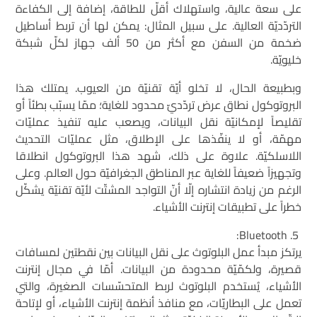
على سعة عالية، واستهلاك أقلّ للطاقة، إضافة إلى الكفاءة
التردّديّة العالية. على سبيل المثال: يمكن لها أن تربط أساطيل
ضخمة من السفن مع أكثر من 50 ألف جهاز لكلّ شبكة
خليويّة.
وبطبيعة الحال، لا تخلو أيّة تقنيّة من العيوب. يمتلك هذا
البروتوكول نطاق عرض تردّديّ محدود للغاية؛ ممّا يسبّب بطئاً أو
تقليصاً لإمكانيّة نقل البيانات، ويصعب عليه تنفيذ عمليّات
مهمّة، أو لا ينفّذها على الإطلاق، مثل عمليّات التحديث
اللاسلكيّة. علاوة على ذلك، شهد هذا البروتوكول انطلاقا
وتجهيزاً ضعيفاً للغاية عبر المناطق الجغرافيّة حول العالم. وعلى
الرغم من زيادة انتشاره إلّا أنّ التواجد المشتّت لأيّة تقنيّة يشكّل
خطراً على تطبيقات إنترنت الأشياء.
Bluetooth:
يرتكز مبدأ عمل البلوتوث على نقل البيانات بين نقطتين لمسافات
قصيرة، ولكمّيّة محدودة من البيانات. أمّا في مجال إنترنت
الأشياء، يُستخدم البلوتوث لربط المتحسّسات الصغيرة، والتي
تعمل على البطاريّات، مع منافذ أنظمة إنترنت الأشياء، أو لإتاحة