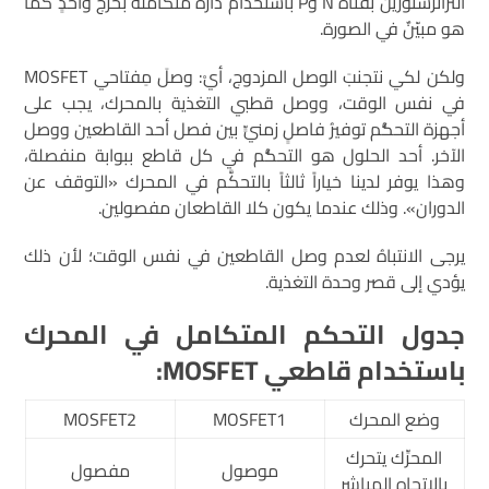
الترانزستورين بقناة N وP باستخدام دارة متكاملة بخَرْج واحدٍ كما
هو مبيّنٌ في الصورة.
ولكن لكي نتجنبَ الوصل المزدوج، أيْ: وصلَ مِفتاحي MOSFET
في نفس الوقت، ووصل قطبي التغذية بالمحرك، يجب على
أجهزة التحكُّم توفيرُ فاصلٍ زمنيٍّ بين فصل أحد القاطعين ووصل
الآخر. أحد الحلول هو التحكُّم في كل قاطع ببوابة منفصلة،
وهذا يوفر لدينا خياراً ثالثاً بالتحكَّم في المحرك «التوقف عن
الدوران». وذلك عندما يكون كلا القاطعان مفصولين.
يرجى الانتباهُ لعدم وصل القاطعين في نفس الوقت؛ لأن ذلك
يؤدي إلى قصر وحدة التغذية.
جدول التحكم المتكامل في المحرك
باستخدام قاطعي
MOSFET
:
وضع المحرك
MOSFET1
MOSFET2
المحرِّك يتحرك
موصول
مفصول
بالاتجاه المباشر