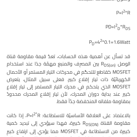
2
P=I
*R
2
PD=I
*R
D
DS
2
P
=4
*0.1=1.6Watt
D
قد تسأل عن أهمية هذه الحسابات، تعدُّ قيمة مقاومة قناة
الوصل R
بين المصرِف والمنبع مهمّة جدًا عند استخدام
DS(on)
MOSFET كقاطع للتحكُّم في محركات التيار المستمر أو الأحمال
الكهربائيّة ذات تيار إقلاع كبير. فعلى سبيل المثال، يتعرض
MOSFET الذي يتحكم في محرك التيار المستمر إلى تيار إقلاع
كبير عند بداية دوران المحرك، لأن تيار إقلاع المحرك محدودٌ
بمقاومة ملفاته المنخفضة جدّاً فقط.
2*
بالاعتماد على العلاقة الأساسيّة للاستطاعة: P=I
R، إذا كانت
مقاومة القناة R
كبيرة، فهذا سيؤدي إلى تبديد كمية
DS(ON)
كبيرة من الاستطاعة في MOSFET مما يؤدي إلى ارتفاع كبيرٍ