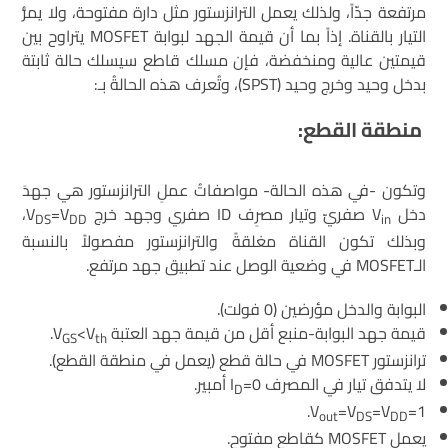
مرتفعة جدّاً، ولذلك يعمل الترانزستور مثل دارة مفتوحة، ولا يمرُّ
التيار بالقناة. إذاً بما أن قيمة الجهد لبوابة MOSFET يتراوح بين
قيمتين عالية ومنخفضة، فإن مسلك قاطع سيسلك حالة ثابتة
بدخل وحيد وخرج وحيد (SPST)، وتُعرف هذه الحالةُ بـ:
منطقة القطع:
وتكون -في هذه الحالة- مواصفاتُ عملِ الترانزستور هي جهدَ
دخل V
صفريّ وتيار مصرِف ID صفري وجهد خرج V
=V
،
DS
DD
in
وبذلك تكون القناة مغلقةً والترانزستور مفصولاً بالنسبة
الـMOSFET في وضعية الوصل عند تطبيق جهد مرتفع.
البوابة والدخل مؤرضين (0 فولت).
قيمة جهد البوابة-منبع أقل من قيمة جهد العتبة V
<V
.
GS
th
ترانزستور MOSFET في حالة قطع (يعمل في منطقة القطع).
لا يتدفق تيار في المصرف I
=0 أمبير.
D
V
=V
=V
=1.
out
DS
DD
يعمل MOSFET كقاطع مفتوح.