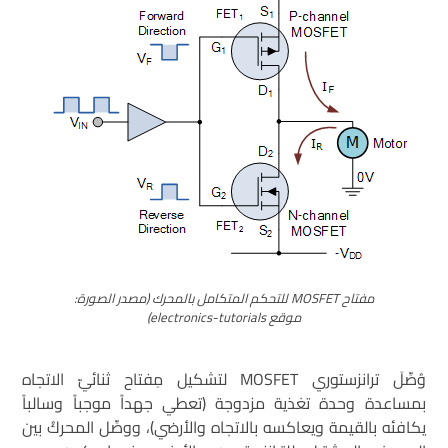
مفتاح MOSFET للتحكم المتكامل بالمحرك (مصدر الصورة:
موقع electronics-tutorials)
وُصِّلَ ترانزستوري MOSFET لتشكيل مِفتاح ثنائيّ الاتجاه
بمساعدة وحدة تغذية مزدوجة (تعطي جهداً موجباً وسالباً
يكافئه بالقيمة ويعاكسه بالاتجاه والأرضي)، ووصِّل المحركُ بين