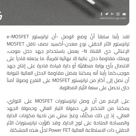
لقد رأينا سابقاً أنَّ وضع الوصل -أن ترانزستور e-MOSFET
ترانزستور الأثر الحقلي نوع معدن-أكسيد نصف ناقل MOSFET
الإغنائي ذي القناة N- يعمل باستخدام جهد دَخل موجب،
ويملك مقاومةَ دخل عالية (لا نهائية تقريباً)، ما يجعله قادراً على
الاتصال بأيِّ بوابة منطقيَّة أو دارة قيادة قادرة على إنتاج جهد
موجب.كما رأينا أنه يمكننا بفضل مقاومة الدخل العالية للبوابة
أن نصل إلى أكثر من ترانزستور MOSFET على التفرع وصولاً آمناً
حتى نحصل على سعة التّيار المطلوبة.
على الرغم من أن وصل ترانزستورات MOSFET على التوازي،
يمكننا من التحكم في حمولة التيار العالي وحمولة الجهد
العالي، إذ إن ذلك مكلِّفٌ وغيرُ عملي من ناحية مكونات الدارة
والمساحة المتاحة على لوح الدارة. وقد طُوِّرت ترانزستوراتُ الأثر
الحقليّ ذات الاستطاعة العالية Power FET لحلِّ هذه المشكلة.