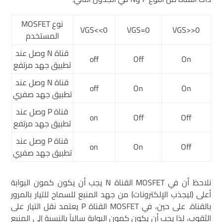
نوع MOSFET
VGS<<0
VGS=0
VGS>>0
المستخدم
قناة N وصل عند
off
Off
On
تطبيق جهد مرتفع
قناة N وصل عند
off
On
On
تطبيق جهد صفري
قناة P وصل عند
on
Off
Off
تطبيق جهد مرتفع
قناة P وصل عند
on
On
Off
تطبيق جهد صفري
نلاحظ أن في MOSFET القناة N يجب أن يكون كمون البوابة
أعلى (ليجذب الإلكترونات) من جهد المنبع للسماح للتيار بالمرور
بالقناة. على حين، في MOSFET القناة P يعتمد نقل التيار على
الثقوب، لذا يجب أن يكون كمون البوابة سالباً بالنسبة إلى المنبع