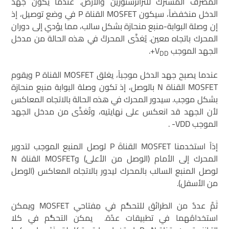
المصرف المشترك للترانزستورين والأرض. عندما يكون جهد
الدخل منخفضاً، سيكون MOSFET القناة P في وضع توصيل، إذ
إن وصلة البوابة-منبع منحازة بشكل سالب، مما يؤدي إلى دوران
المحرك باتجاه معين. يُغذَّى المحركُ في هذه الحالة من مدخل
الجهد الموجب V
+.
DD
عندما يصبح جهد الدخل موجباً، يغلق MOSFET القناة P ويقوم
MOSFET القناة N بالوصل، إذ تكون وصلة البوابة منبع منحازة
بشكل موجب. سيدور المحرك في هذه الحالة بالاتجاه المعاكس
لأن الجهد قد انعكس على نهايتيه، وتُغذَّى من مدخل الجهد
الموجب VDD- .
إذاً استخدمنا MOSFET القناةَ P لوصل المنبع الموجب لتدوير
المحرك إلى الأمام (الوصل من الأعلى) وMOSFET القناة N
لوصل المنبع السالب بالمحرك ليدور بالاتجاه المعاكس (الوصل
من الأسفل).
ثَمَّ عددٌ من الطرائق للتحكُّم في مِفتاحي MOSFET ويمكن
استخدامُهما في تطبيقات عدّة. يمكن التحكُّم في كلا