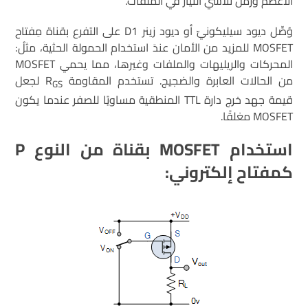
الأعظم وزمن تلاشي التيار في الملفات.
وُصِّل ديود سيليكونيّ أو ديود زينر D1 على التفرع بقناة مِفتاح
MOSFET للمزيد من الأمان عندَ استخدام الحمولة الحثية، مثلُ:
المحركات والريليهات والملفات وغيرها، مما يحمي MOSFET
من الحالات العابرة والضجيج. تستخدم المقاومة R
لجعل
GS
قيمة جهد خرج دارة TTL المنطقية مساويًا للصفر عندما يكون
MOSFET مغلقًا.
استخدام
MOSFET
بقناة من النوع
P
كمفتاح إلكتروني: