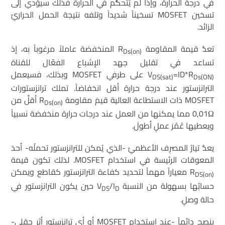
في درجة الحرارة، وإذا لم يُتحكُّم في الحرارة فذلك سيؤدي إلى
تسخين MOSFET تسخيناً شديداً وتلفه نتيجة الحمل الحراريّ
الزائد.
تعدُّ قيمة المقاومة R
المنخفضة عاملاً مرغوباً به، إذ
Ds(on)
تساعد في تقليل جهد الإشباع الفعّال للقناة
=ID*R
V
على طرفي MOSFET وبذلك، فسيعمل
DS(sat)
Ds(ON)
الترانزستور عند درجة حرارة أقل انخفاضاً. تملك ترانزستورات
MOSFET ذات الاستطاعة العالية قيمَ مقاومة R
أقلَّ من
Ds(on)
0,01Ω مما يمكنها من العمل عند درجات حرارة منخفضة نسبياً
ويعطيها عُمُرَ عملٍ أطولَ.
يعدُّ تيارُ المصرِف الأعظميّ -الذي يُمكن للترانزستور تحملُه- أحدَ
المعوقات الرئيسة في استخدام MOSFET. لذلك تكون قيمة
R
معياراً مهماً لتحديد كفاءة الترانزستور كقاطع ويمكن
DS(on)
حسابُها بسهولة من النسبة V
/I
حين يكون الترانزستور في
DS
D
حالة وصلٍ.
ينصح دائماً -عند استخدام MOSFET أو أي ترانزستور أثر حقلي-