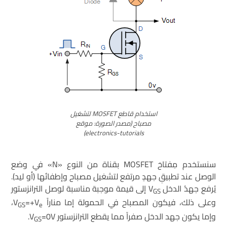
استخدام قاطع MOSFET لتشغيل
مصباح (مصدر الصورة: موقع
electronics-tutorials)
سنستخدم مِفتاحَ MOSFET بقناة من النوع «N» في وضع
الوصل عند تطبيقِ جهدٍ مرتفع لتشغيل مصباح وإطفائها (أو ليد).
يُرفع جهدُ الدخل V
إلى قيمة موجبة مناسبة لوصل الترانزستور
GS
وعلى ذلك، فيكون المصباح في الحمولة إما مناراً V
=+V
،
GS
e
وإما يكون جهد الدخل صفراً مما يقطع الترانزستور V
=0V.
GS