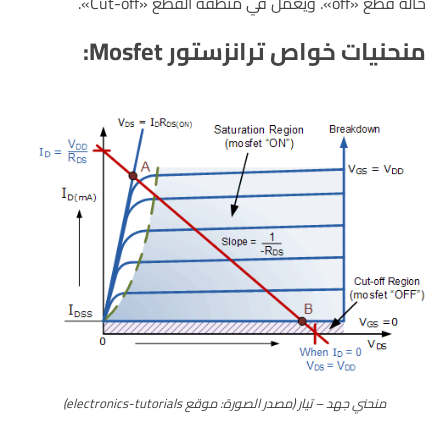
حالة قطع «off». ويعمل في منطقة القطع «Cut-off».
منحنيات خواص ترانزستور Mosfet:
منحني جهد – تيار (مصدر الصورة: موقع electronics-tutorials)