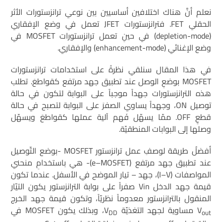
نعلم أنَّ هناك اختلافين أساسيين بين نوعي ترانزستورات الأثر
الحقلي FET. فترانزستورات JFET تعمل في وضع الإفقاري
(depletion-mode) في حينِ تعمل ترانزستورات MOSFET في
وضع الإغنائي (enhancement-mode) والإفقاري.
في هذا المقال سنلقي نظرةً على استخدامات ترانزستورات
MOSFET بوضعِ الوصل عند تطبيق جهد مرتفع كقواطعَ. تطلب
هذه الترانزستورات جهداً موجباً على البوابة لتكون في حالة
توصيل ON، وجهداً يساوي الصفرَ على البوابة لتصبح في حالة
قطعٍ OFF. ممّا يسهّل فَهم آلية عملها كقواطعَ ويسهّل
وصلها إلى البوابات المنطقيّة.
أفضلُ طريقة لوصفِ عمل ترانزستور MOSFET -بوضع التّوصيل
عند تطبيق جهد مرتفع (e–MOSFET)- هي باستخدامِ منحني
المواصفات (I–V)، جهد – تيار الموضح في الأسفل. عندما تكون
قيمة جهد الدخل Vin صفراً على بوابة الترانزستور يكون التيّار
المنقول بالترانزستور معدوماً نظريّاً، وتكون قيمة جهد الخرج
V
مساوية لجهد التغذيّة V
، وبذلك يكون MOSFET في
DD
out