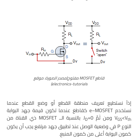
قاطع MOSFET مفتوح(مصدر الصورة: موقع
electronics-tutorials)
إذاً نستطيع تعريف منطقة القطع أو وضع القطع عندما
نستخدم e–MOSFET كقاطعَ عندما تكون قيمة جهد البوابة
<V
V
ومِن ثَمَّ I
=0. بالنسبة الــ MOSFET ذي القناة من
D
GS
th
النوع P في وضعية الوصل عندَ تطبيق جهد مرتفع يجب أن يكون
كمون البوابة أعلى من كمون المنبع.