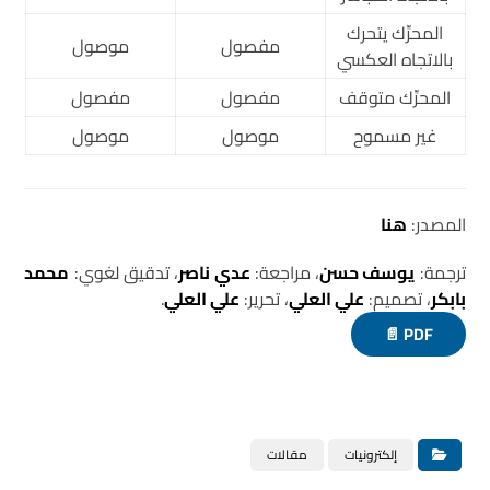
المحرِّك يتحرك
مفصول
موصول
بالاتجاه العكسي
المحرِّك متوقف
مفصول
مفصول
غير مسموح
موصول
موصول
المصدر:
هنا
ترجمة:
يوسف حسن
، مراجعة:
عدي ناصر
، تدقيق لغوي:
محمد
بابكر
، تصميم:
علي العلي
، تحرير:
علي العلي
.
PDF 📄
إلكترونيات
مقالات