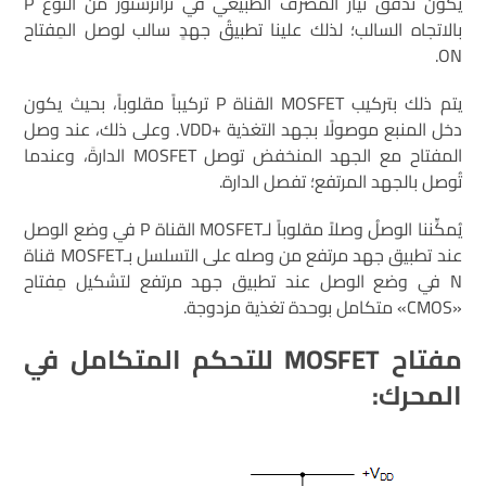
يكون تدفق تيار المصرف الطبيعي في ترانزستور من النوع P
بالاتجاه السالب؛ لذلك علينا تطبيقُ جهدٍ سالب لوصل المِفتاح
ON.
يتم ذلك بتركيب MOSFET القناة P تركيباً مقلوباً، بحيث يكون
دخل المنبع موصولًا بجهد التغذية +VDD. وعلى ذلك، عند وصل
المفتاح مع الجهد المنخفض توصل MOSFET الدارةَ، وعندما
تُوصل بالجهد المرتفع؛ تفصل الدارة.
يُمكِّننا الوصلُ وصلاً مقلوباً لـMOSFET القناة P في وضع الوصل
عند تطبيق جهد مرتفع من وصله على التسلسل بـMOSFET قناة
N في وضع الوصل عند تطبيق جهد مرتفع لتشكيل مِفتاح
«CMOS» متكامل بوحدة تغذية مزدوجة.
مفتاح
MOSFET
للتحكم المتكامل في
المحرك: