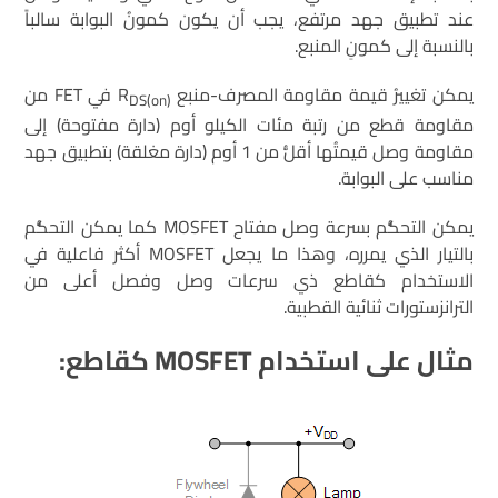
عند تطبيق جهد مرتفع، يجب أن يكون كمونُ البوابة سالباً
بالنسبة إلى كمونِ المنبع.
يمكن تغييرُ قيمة مقاومة المصرف-منبع R
في FET من
DS(on)
مقاومة قطع من رتبة مئات الكيلو أوم (دارة مفتوحة) إلى
مقاومة وصل قيمتُها أقلُّ من 1 أوم (دارة مغلقة) بتطبيق جهد
مناسب على البوابة.
يمكن التحكُّم بسرعة وصل مفتاح MOSFET كما يمكن التحكُّم
بالتيار الذي يمرره، وهذا ما يجعل MOSFET أكثر فاعلية في
الاستخدام كقاطع ذي سرعات وصل وفصل أعلى من
الترانزستورات ثنائية القطبية.
مثال على استخدام
MOSFET
كقاطع: