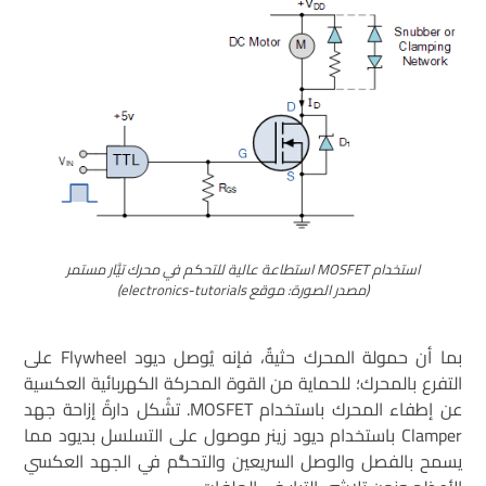
استخدام MOSFET استطاعة عالية للتحكم في محرك تيَّار مستمر
(مصدر الصورة: موقع electronics-tutorials)
بما أن حمولة المحرك حثيةٌ، فإنه يُوصل ديود Flywheel على
التفرع بالمحرك؛ للحماية من القوة المحركة الكهربائية العكسية
عن إطفاء المحرك باستخدام MOSFET. تشُكل دارةُ إزاحة جهد
Clamper باستخدام ديود زينر موصول على التسلسل بديود مما
يسمح بالفصل والوصل السريعين والتحكُّم في الجهد العكسي