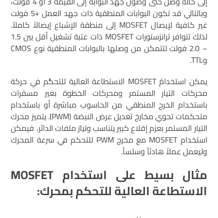
إلى حالة وصل حتى وصول جهد البوابة إلى القيمة 3 أو 4 فولت،
وبالتالي قد تكون البوابات المنطقية ذات جهد العمل +5 فولت
غير كافية لإيصال MOSFET إلى منطقة الإشباع إيصالاً كاملاً.
لذلك تتوافر ترانزستورات MOSFET ذات عتبة تشغيل أقل بين 1.5
– 2.0 فولت لتتمكن من وصلها بالبوابات المنطقية نوع CMOS
وTTL.
يمكن استخدامُ MOSFET الاستطاعة العالية للتحكُّم في حركة
محركات التيار المستمر ومحركات الخطوة بغير مسفرات
باستخدام الخرج المنطقي من الحاسوب مباشرة أو باستخدام
متحكمات تحوي مخارجَ تعديل عرض النبضة (PWM). يتميز محرك
التيار المستمر بعزم إقلاع كبير يتناسب وتيارَ ملفات الدائر، فيمكن
استخدام MOSFET مع مخرج PWM للتحكم في سرعة المحرك
وليعمل عملاً هادئاً وسلساً.
مثال بسيط على استخدام
MOSFET
الاستطاعة العالية للتحكم بمحرك: