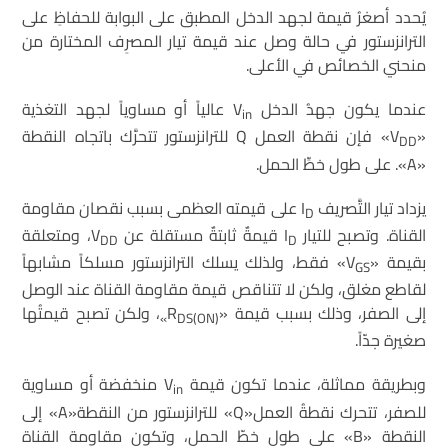
يُحدد أصغرُ قيمة لجهد الدخل المطبق على البوابة للحفاظِ على
الترانزستور في حالة وصل عند قيمة تيار المصرِف المختارة من
منحني الخصائص في الأعلى.
عندما يكون جهدُ الدخل V
عالياً أو مساوياً لجهد التغذية
in
«V
» فإن نقطة العمل Q للترانزستور تتحرَّك باتجاه النقطة
DD
«A». على طول خطِّ الحمل.
يزداد تيار التَّصريف I
على قيمته العظمى بسبب نقصان مقاومة
D
القناة. وتصبح للتيار I
قيمةٌ ثابتةٌ مستقلة عن V
، ومتعلقة
DD
D
بقيمة «V
» فقط، ولذلك يسلك الترانزستور مسلكاً مشابهاً
GS
لقاطع مغلق، ولكن لا تتناقص قيمة مقاومة القناة عند الوصل
إلى الصفر، وذلك بسبب قيمة «R
، ولكن تصبح قيمتُها
»
DS(ON)
صغيرة جدّاً.
وبطريقة مماثلة، عندما تكون قيمة V
منخفضة أو مساوية
in
للصفر، تتحرك نقطةُ العمل«Q» للترانزستور من النقطة«A» إلى
النقطة «B» على طول خطّ الحمل، وتكون مقاومة القناة