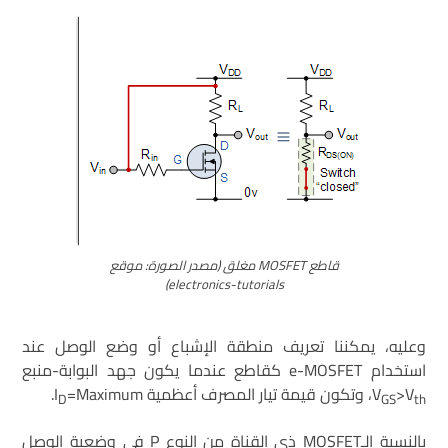
قاطع MOSFET مغلق (مصدر الصورة: موقع
electronics-tutorials)
وعليه، يمكننا تعريف منطقة الإشباع أو وضع الوصل عند
استخدام e-MOSFET كقاطع عندما يكون جهد البوابة-منبع
>V
V
، وتكون قيمة تيار المصرف أعظمية I
=Maximum.
D
GS
th
بالنسبة إلـMOSFET ذي القناة من النوع P في وضعية الوصل