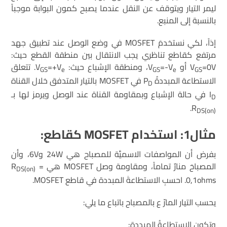
ليمر التيار ويتوقف عن النقل عندما يصبح كمون البوابة موجباً
بالنسبة إلى المنبع.
إذاً، لكي نستخدمَ MOSFET في وضع الوصل عند تطبيق جهد
مرتفع كقاطع تناظري يجب الانتقال بين منطقة القطع حيث:
=0V أو V
V
=-V
، ومنطقة الإشباع حيث: V
=+V
. تتعلق
GS
e
GS
e
GS
الاستطاعة المبددةُ P
في MOSFET بالتيار المتدفق خلال القناة
D
I
في حالة الإشباع وبمقاومة القناة عند الوصل ويرمز لها بـ
D
.
R
DS(on)
مثال1: استخدام
MOSFET
كقاطع:
بفرض أن المواصفات الاسميَّة للمصباح هي 24W و6V، وأن
المصباحَ منارٌ تماماً، ومقاومة وصل MOSFET هي R
=
DS(on)
0,1ohms. احسبِ الاستطاعةَ المبددة في قاطع MOSFET.
يحسب التيار المارّ ع بالمصباح باتباع ما يلي:
وتكون الاستطاعةُ المبددة: