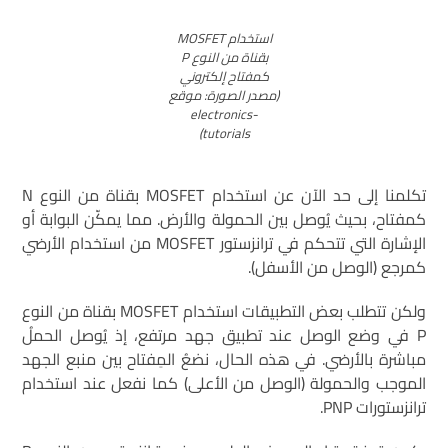
استخدام MOSFET
بقناة من النوع P
كمفتاح إلكتروني
(مصدر الصورة: موقع
electronics-
tutorials)
تكلمنا إلى حد الآن عن استخدام MOSFET بقناة من النوع N
كمفتاح، بحيث يُوصل بين الحمولة والأرض. مما يمكّن البوابة أو
الإشارة التي تتحكم في ترانزستور MOSFET من استخدام الأرضي
كمرجع (الوصل من الأسفل).
ولكن تتطلب بعض التطبيقات استخدام MOSFET بقناة من النوع
P في وضع الوصل عند تطبيق جهد مرتفع، إذ يُوصل الحملُ
مباشرة بالأرضي. في هذه الحال، نضعُ المِفتاح بين منبع الجهد
الموجب والحمولة (الوصل من الأعلى) كما نفعل عند استخدام
ترانزستورات PNP.