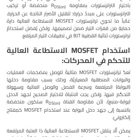
باختيارِ الترانزستورات بمقاومة R
منخفضة أو تركيب
DS(on)
الترانزستورات على مبددّ حرارة؛ لتقليل الأضرار الناتجة عن الحرارة.
غالباً ما تحوي ترانزستورات MOSFET الاستطاعة العالية دارةَ
حمايةٍ من قفزات التيار ضمنَ تصميمِها، ولكن يُفضل استخدامُ
ترانزستورات ثنائية القطبية BJT في تطبيقات التيار المرتفع.
استخدام
MOSFET
الاستطاعة العالية
للتحكم في المحركات:
تعدُّ ترانزستورات MOSFET مثاليةً للوصل بمضخمات العمليات
والبوابات المنطقية المعياريَّة، وذلك بسبب مقاومة دخلها
(البوابة) المرتفعة وسرعة الفصل والوصل العالية وسهولة
التحكُّم فيها. ولكن يجبُ الانتباهُ للاختيار الصحيح لجهد الدخل
(بوابة-منبع)، لأن مقاومة القناة R
ستكون منخفضة
DS(on)
بالنسبة إلى جهد دخل البوابة عند استخدام MOSFET كمِفتاح
إلكترونيّ.
يمكن ألّا ينتقل MOSFET الاستطاعةَ العاليةَ ذا العتبة المرتفعة