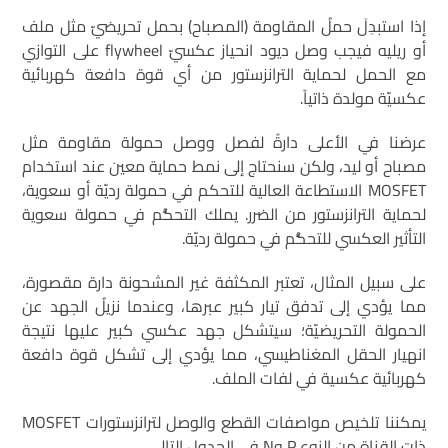
إذا استبدِلَ حملُ المقاومة (المصباح) بحمل تحريضيّ مثل ملف
أو ريليه فيجب وصل ديود انحياز عكسيّ flywheel على التوازي
مع الحمل لحماية الترانزستور من أي قوة دافعة كهربائية
عكسيّة مولدة ذاتياً.
عرضنا في الأعلى دارةً لفصل ووصل حمولة مقاومة مثل
مصباح أو ليد، ولكن سنحتاج إلى نمط حماية معين عند استخدام
MOSFET الاستطاعة العالية للتحكم في حمولة رديّة أو سعوية،
لحماية الترانزستور من الضرر. يملك التحكُّم في حمولة سعوية
التأثير العكسي للتحكُّم في حمولة رديّة.
على سبيل المثال، تعتبر المكثفة غير المشحونة دارة مقصورة،
مما يؤدي إلى تدفق تيار كبير عبرها، وعندما نزيلُ الجهد عن
الحمولة التحريضيّة؛ سيتشكل جهد عكسي كبير عليها نتيجة
انهيار الحقل المغناطيسي، مما يؤدي إلى تشكل قوة دافعة
كهربائية عكسية في لفات الملف.
يمكننا تلخيص مواصفات القطع والوصل لترانزستورات MOSFET
ذات القناة من النوع P وN في الجدول التالي.