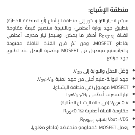
منطقة الإشباع:
سيتم انحياز الترانزستور إلى منطقة الإشباع (أو المنطقة الخطيّة)
بتطبيق جهد بوابة أعظمي، وبالنتيجة ستصبح قيمةُ مقاومة
القناة R
أصغر ما يمكن، وسيمرُّ تيار مصرف أعظمي
DS(ON)
بقاطع MOSFET. ومن ثمَّ فإن القناة الناقلة مفتوحة
والترانزستور موصول في MOSFET بوضعية الوصل عند تطبيق
جهد مرتفع.
وُصِّلَ الدخلُ والبوابة إلى V
.
DD
جهد البوابة-منبع أعلى من جهد العتبة V
>V
.
GS
th
MOSFET موصول (في منطقة الإشباع).
تيار المصرِف أعظمي I
/R
=V
.
D
DD
L
= 0 V (في حالة الإشباع المثالية).
V
DS
مقاومة القناة أصغرية R
<0.1Ω.
DS
Vout=VDS بسبب R
.
DS(on)
يعمل MOSFET كمقاومةٍ منخفضة (قاطع مغلق).