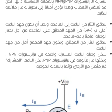
تتشارك الترانزستورات PNPوNPN بالعملية الأساسيّة ذاتها، لكن
قد تُعكَس الأقطاب وهذا يؤدي أحياناً إلى تكوينات غير ملائمة
للدّارة.
يتدفّق التّيّار من الباعث إلى القاعدة، ويجب أن يكون جهد الباعث
أعلى ب (~6V) من الجهد المطبّق على القاعدة من أجل تحييز
الوصلة أماميّاً باعث-قاعدة.
يتدفّق التيّار من المجمّع، ويكون جهد المجمع أقل من جهد
الباعث.
شكل وصلة الباعث المشترك واضحة في ترانزستورات NPN ،
ولكنّها غير مألوفة في ترانزستورات PNP، لكن الباعث “المشترك”
غير متّصل مع الأرضيّ وإنّما بالتغذية الموجبة.