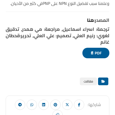
وعلمنا سبب تفضيل النوع NPN على PNPفي كثير من الأحيان.
المصدر:
هنا
ترجمة: اسراء اسماعيل, مراجعة: مي همدر, تدقيق
لغوي: رنيم العلي, تصميم: علي العلي, تحرير:قحطان
غانم
PDF 📄
مقالات