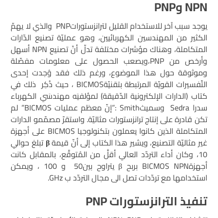
NPN
و
PNP
يوجد سبب آخر للاستخدام القليل لترانزستوراتPNP والذي لا يهمّ
الكثير من المهندسين الكهربائيين، وهو عمليّة تصنيع الدّارات
المتكاملة، وهناك مؤشرات مختلفة تدلّ أنّ تصنيع NPN أسهل
وأرخص من PNP،ويصعب الحصول على معلومات مفصّلة
وموثوقة حول هذا الموضوع، ورغم ذلك فقد وُجدت إحدى
التّفسيرات القويّة المرتبطة بتقنيّةBICMOS ، حيث ذُكِر ذلك في
كتاب (الدارات الإلكترونية الدّقيقة) لمؤلفيَه مهندسَي الكهرباء
سدرا Sedra وسميثSmith :”إنّ معظم عمليات BICMOS” لم
تكن قادرة على إنتاج ترانزستورات مثاليّة. واستقرّ مصمّمو الدارات
المتكاملة الذين كانوا يعملون بتكنولوجيا BICMOS على أجهزة
غير مثاليّة التصنيع، ويشير هذا الكتاب إلى أنّ قيمة
β
تبلغ حوالي
10، وكان أداء التردّد العالي أقلَّ من المُتوقَّع، بالمقابل كانت
أجهزةBICMOS NPN بربح β يتراوح بين50 و 100 ، ويمكن
استخدامها مع تردّدات تصل الى مجال التردّد ب GHz.
تنفيذ الترانزستورات
PNP