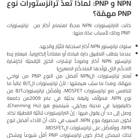
NPN
و
PNP
: لماذا تعدّ ترانزستورات نوع
PNP
مهمّة؟
كانت الترانزستورات NPN محطّ اهتمام أكثرَ من ترانزستورات
PNP وذلك لأسباب عدّة منها:
سلوك ترانزستور NPN أكثر استجابة للتّيّار والجهد.
عندما يتطلب التطبيق دارة قيادة أو مفتاحاً إلكترونياً، فيعتبر ربط
ترانزستور NPN أكثر وضوحاً لإشارات الخَرْج الرّقميّة (كإشارة
التحكّم التي يُولّدها المتحكّم الصغريّ)
تُعتبر ترانزستورات الNPN أفضلَ من النوع PNP من نواحي
مهمّة، وهذا ما سبّب هيمنتها ؛ لأنّ ترانزستورات الBJT غالباً ما
تتنافس مع ترانزستورات MOSFET، وتُفضّل ترانزستوراتBJT من
نوع NPN، فمؤلّف وثيقة بحثيّة في عام 2009من جامعة
كاليفورنيا في مدينة بيركيلي، شينمينغ هو (Chenming Hu)،
وصل إلى حد أن يقول فيها : إنّ الترانزستورات ثنائيّة القطبيّة تكاد
تكون محصورة بنوع NPN، السبب في ذلك أنّ الأداء أفضل لنوع
NPN، ووتُفضّل على ترانزستورات الMOSFET.
لذلك لايمكن إنكار كون ترانزستورات PNP أقلّ شيوعاً وبشكل