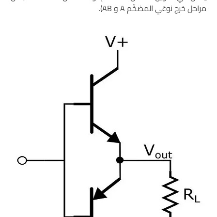
مراحل خرج نوعَي المضخّم A و AB).