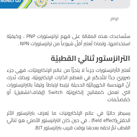
pnp
ستُساعدك هذه المقالة على فَهمِ ترانزستورات PNP ، وكيفيّة
استخدامها، ولماذا تُعتبَر أقلَّ شيوعاً من ترانزستورات NPN .
الترانزستور ثنائيّ القطبيّة
تُعتبَر التّرانزستورات جزءاً لا يتجزَّأ من عالم الإلكترونيّات، فهي جزء
ضروريّ جدّاً للتّحكُّم في مُعظم الدّارات الإلكترونيّة، وبذلك نُدرك
أنَّ الهندسة الكهربائيّة الحديثة ترتبط ارتباطاً وثيقاً بالترانزستورات
التي تعمل كمفاتيح إلكترونيّة Switch (إيقاف/تشغيل) أو
كمُضخّمات.
يسيطر حاليّا في عالم الإلكترونيات ما يُعرَف بترانزستور الأثر
الحقليّ(field effect) ، في حين كان الترانزستور الأصليّ هو ثنائيّ
القطب ثمَّ لحقه بعدها بوقت قريب بترانزستور BJT.