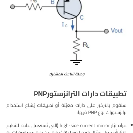
وصلة الباعث المشترك
تطبيقات دارات الترانزستور
PNP
سنقوم بالتركيز على دارات معيّنة أو تطبيقات يُشاع استخدام
ترانزستورات نوع PNP فيها:
مرآة تيّار high-side current mirror (التي تُستعمل عادة لتنظيم
التيّار)أو حمل فعّال (Active Load) (عبارة عن دارة بممانعة إشارة