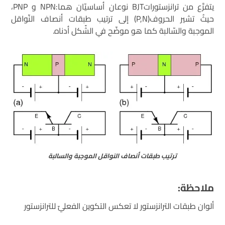
يتفرَّع من ترانزستوراتBJT نوعان أساسيّان هما:NPN و PNP،
حيثُ تشير الحروف(P,N) إلى ترتيب طبقات أنصاف النّواقل
الموجبة والسّالبة كما هو موضّح في الشّكل أدناه.
ترتيب طبقات أنصاف النواقل الموجبة والسالبة
ملاحظة:
ألوان طبقات الترانزستور لا تعكس التكوين الفعليّ للترانزستور