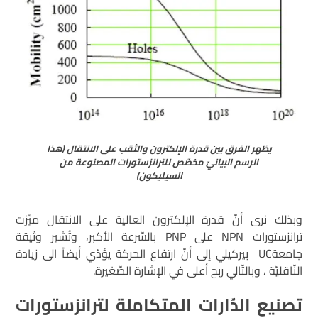
يظهر الفرق بين قدرة الإلكترون والثقب على الانتقال (هذا
الرسم البيانيّ مخصّص للترانزستورات المصنوعة من
السيليكون)
وبذلك نرى أنّ قدرة الإلكترون العالية على الانتقال ميَّزت
ترانزستورات NPN على PNP بالسّرعة الأكبر، وتُشير وثيقة
جامعةUC بيركيلي إلى أنّ ارتفاع الحركة يؤدّي أيضاً الى زيادة
النّاقليّة ، وبالتّالي ربح أعلى في الإشارة الصّغيرة.
تصنيع الدّارات المتكاملة لترانزستورات