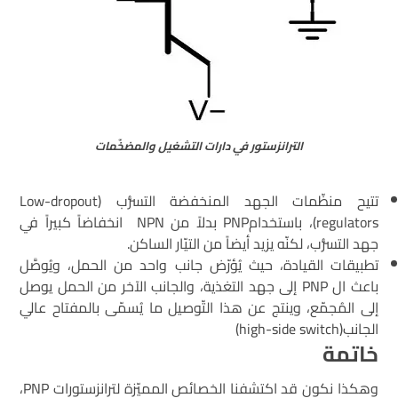
الترانزستور في دارات التشغيل والمضخّمات
تتيح منظّمات الجهد المنخفضة التسرُّب (Low-dropout
regulators)، باستخدامPNP بدلاً من NPN انخفاضاً كبيراً في
جهد التسرُّب، لكنّه يزيد أيضاً من التيّار الساكن.
تطبيقات القيادة، حيث يُؤرّض جانب واحد من الحمل، ويُوصَّل
باعث ال PNP إلى جهد التغذية، والجانب الآخر من الحمل يوصل
إلى المُجمّع، وينتج عن هذا التّوصيل ما يُسمّى بالمفتاح عالي
الجانب(high-side switch)
خاتمة
وهكذا نكون قد اكتشفنا الخصائص المميّزة لترانزستورات PNP،