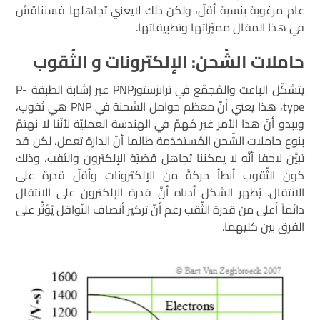
عام مرغوبة بنسبة أقلّ، ولكن ذلك لايعني تجاهلها فسنناقش
في هذا المقال مميّزاتها وتطبيقاتها.
حاملات الشّحن: الإلكترونات و الثّقوب
يتشكّل الباعث والمُجمّع في ترانزستورPNP عبر إشابة الطبقة P-
type، هذا يعني أنّ معظم حوامل الشحنة في PNP هي ثقوب،
ويبدو أنّ هذا الأمر غير مُهمّ في الهندسة العمليّة لأنّنا لا نهتمّ
بنوع حاملات الشّحن المُستخدَمة طالما أنّ الدارة تعمل، لكن قد
تبيَّن لاحقا أنَّه لا يمكننا تجاهل قضيّة الإلكترون والثقب، وذلك
كون الثّقوب أبطأ حركةً من الإلكترونات وأقلّ قدرة على
الانتقال. يُظهر الشكل أدناه أنَّ قدرة الإلكترون على الانتقال
دائماً أعلى من قدرة الثّقب رغم أنّ تركيز أنصاف النّواقل يُؤثّر على
الفرق بين كليهما.