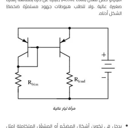
صغيرة عالية ،ولا تتطلب هبوطات جهود مستمرّة ضخمة)
الشكل أدناه.
مرآة تيار عالية
يدخل في تكوين أشكال المضخّم أو المشغّل المتكاملة (مثل