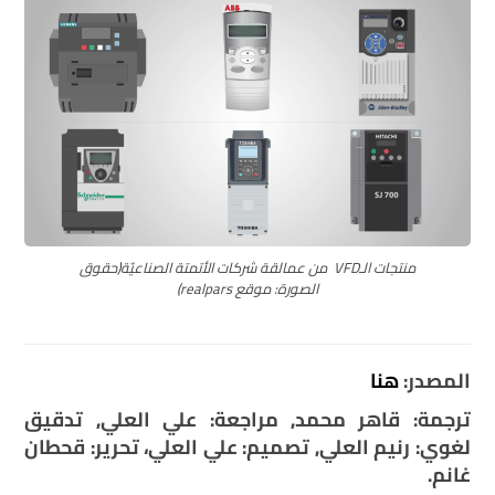
منتجات الـVFD من عمالقة شركات الأتمتة الصناعيّة(حقوق
الصورة: موقع realpars)
المصدر:
هنا
ترجمة: قاهر محمد, مراجعة: علي العلي, تدقيق
لغوي: رنيم العلي, تصميم: علي العلي، تحرير: قحطان
غانم.