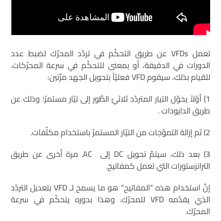
تعمل VFDs عن طريق التحكّم في تردّد المحرّك لضبط عدد
الدورات في الدقيقة، أو بمعنى للتحكّم في سرعة المحرّكات.
للقيام بذلك، سيقوم VFD فعليّاً بتحويل الجهد مرَّتين:
1) أوّلاً يحوّل التيار المتردّد ثلاثيّ الطَّور إلى تيّار مستمرّ؛ وذلك عن
طريق الدايودات .
2) ثم إزالة التموّجات من التيّار المستمرّ باستخدام مكثّفات.
3) بعد ذلك، سيتمّ تحويل DC إلى AC. مرة أخرى عن طريق
الترانزستورات التي تعمل كمفاتيحَ.
إنَّ استخدام هذه “المفاتيح” هو ما يسمح لـ VFD بتعديل التردّد
الذي يقدّمه VFD للمحرّك. وهذا بدوره يتحكّم في سرعة
المحرّك.