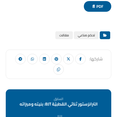
PDF 📄
تحكم صناعي
مقالات
السابق
الترانزستور ثنائي القطبيّة BJT: بنيته وميزاته
التالى