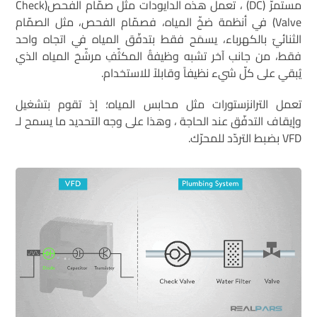
مستمرّ (DC) ، تعمل هذه الدايودات مثل صمّام الفحص(Check
Valve) في أنظمة ضخّ المياه، فصمّام الفحص، مثل الصمّام
الثنائيّ بالكهرباء، يسمَح فقط بتدفّق المياه في اتجاه واحد
فقط، من جانب آخر تشبه وظيفةُ المكثّفِ مرشّحَ المياه الذي
يُبقي على كلّ شيء نظيفاً وقابلاً للاستخدام.
تعمل الترانزستورات مثل محابس المياه؛ إذ تقوم بتشغيل
وإيقاف التدفّق عند الحاجة ، وهذا على وجه التحديد ما يسمح لـ
VFD بضبط التردّد للمحرّك.