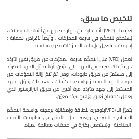
تلخيص ما سبق
:
يُعرّف الـ (VFD) بأنّه عبارة عن جهاز مصنوع من أشباه الموصِلات ،
يُستخدَم للتحكّم في سرعة المحرّكات ، وأيضاً لأغراض الحماية ؛
إذ يمكنه تشغيل وإيقاف المحرّكات بصورة سلسة.
تعمل (VFD) على التحكّم بسرعة المحرّكات عن طريق تغيير التردّد
، ويتمّ ذلك عبر تحويل الجهد على مرّتين: أوّلاً يحوَّل الجهد المتردّد
إلى مستمرّ عن طريق دايودات، ومن ثمّ تتمّ إزالة التموّجات من
موجة الجهد المستمرّ بواسطة مكثّفات ، وبعد ذلك يُحوَّل الجهد
المستمرّ إلى جهد متردّد مرة أخرى عن طريق الترانزستور الذي
يعمل كمفتاح يُغلق ويُفتح بتردّد معيَّن.
يتميَّز الـ (VFD)بتوفيره للطاقة وإمكانيّة برمجته بواسطة التحكّم
المنطقيّ المبرمَج، ويُعتبَر الحلّ الأمثل في تطبيقات الأتمتة
الصناعيّة ، ويُستعمل بكثرة في محطّات معالجة المياه.