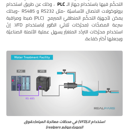
التحكّم فيها باستخدام جهاز الـ
PLC
، وذلك عن طريق استخدام
بروتوكولات الاتصال الأساسيّة -مثل RS232 و RS485 -وبذلك
يمكن لأجهزة التحكّم المنطقيّ المبرمج (PLC) ضبط ومراقبة
سرعة المضخّات (محرّكات ثلاثيّ الطّور )باستخدام VFD. إنّ
استخدام محرّكات التردّد المتغيّر يسهل عملية الأتمتة الصناعيّة
ويجعلها أكثر كفاءة.
استخدام الـ(VFD) في محطّات معالجة المياه(حقوق
الصورة:موقع realpars)