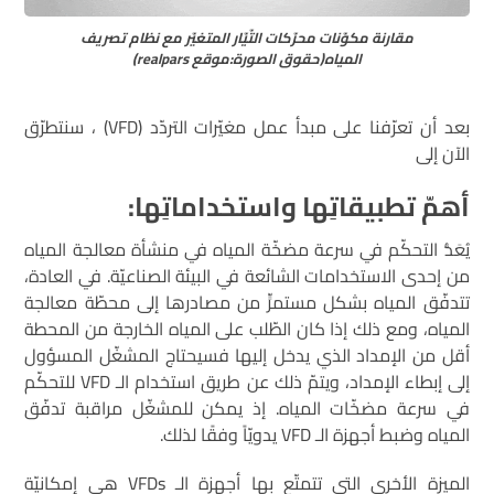
مقارنة مكوّنات محرّكات التّيّار المتغيّر مع نظام تصريف
المياه(حقوق الصورة:موقع realpars)
بعد أن تعرّفنا على مبدأ عمل مغيّرات التردّد (VFD) ، سنتطرّق
الآن إلى
أهمّ تطبيقاتِها واستخداماتِها
:
يُعَدُّ التحكّم في سرعة مضخّة المياه في منشأة معالجة المياه
من إحدى الاستخدامات الشائعة في البيئة الصناعيّة. في العادة،
تتدفّق المياه بشكل مستمرٍّ من مصادرها إلى محطّة معالجة
المياه، ومع ذلك إذا كان الطّلب على المياه الخارجة من المحطة
أقل من الإمداد الذي يدخل إليها فسيحتاج المشغّل المسؤول
إلى إبطاء الإمداد، ويتمّ ذلك عن طريق استخدام الـ VFD للتحكّم
في سرعة مضخّات المياه. إذ يمكن للمشغّل مراقبة تدفّق
المياه وضبط أجهزة الـ VFD يدويّاً وفقًا لذلك.
الميزة الأخرى التي تتمتّع بها أجهزة الـ VFDs هي إمكانيّة