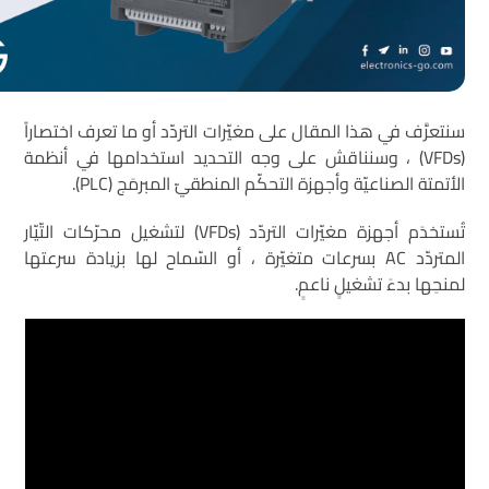
سنتعرَّف في هذا المقال على مغيّرات التردّد أو ما تعرف اختصاراً
(VFDs) ، وسنناقش على وجه التحديد استخدامها في أنظمة
الأتمتة الصناعيّة وأجهزة التحكّم المنطقيّ المبرمَج (PLC).
تُستخدَم أجهزة مغيّرات التردّد (VFDs) لتشغيل محرّكات التّيّار
المتردّد AC بسرعات متغيّرة ، أو السّماح لها بزيادة سرعتها
لمنحِها بدءَ تشغيلٍ ناعمٍ.