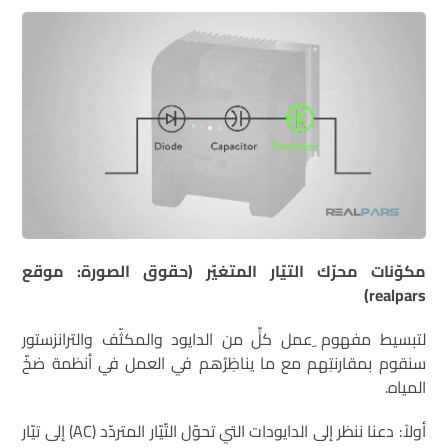
مكوّنات محرّك التيّار المتغيّر (حقوق الصورة: موقع
realpars)
لتبسيط مفهوم ِعمل كلٍّ من الدايود والمكثّف والترانزستور
سنقوم بمقارنتِهم مع ما يناظِرُهم في العمل في أنظمة ضخّ
المياه.
أولاً: دعنا ننظر إلى الدايودات التي تحوّل التّيّار المتردّد (AC) إلى تيّار