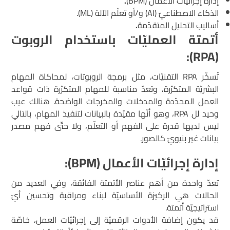
إدارة إجرائيّات الأعمال (BPM)
.
الذكاء الاصطناعيّ (AI) و/أو تعلّم الآلة (ML).
أساليب التحليل المتقدّمة
.
أتمتة العمليّات باستخدام الروبوت
):
RPA
(
تُسخّر RPA التقنيّات، مثل برمجة الروبوتات، لمحاكاة المهام
البشريّة المتكرّرة، وتعدّ مناسبة للمهام المتكرّرة ذات قواعد
العمل المحدّدة والمدخلات والمخرجات الواضحة. هنالك عيب
وحيد لل RPA، وهو أنّها مقيّدة بالبيانات لتنفيذ المهام، بالتالي
ليس لديها قدرة على الفهم أو التعلّم، ولا حتّى فهم مصدر
بيانات غير بنيويّ كالصور.
إدارة إجرائيّات الأعمال (
BPM
):
تعدّ واحدة من أهم عناصر الأتمتة الفائقة، وفي العديد من
الحالات هي الركيزة الأساسيّة لبناء ومراقبة وتحسين أيّ
استراتيجيّة أتمتة.
قد يكون إضافة الأدوات الرقميّة إلى إجرائيّات العمل، خاصّة