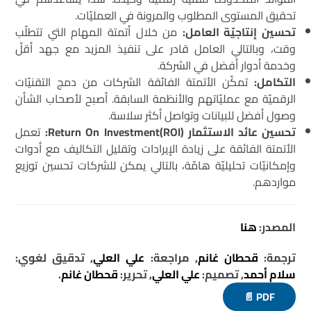
تحقيق المستوى المطلوب والمرونة في العمليّات.
تحسين إنتاجيّة العامل:
من خلال أتمتة المهام التي تتطلّب
وقت، وبالتالي العامل قادر على تنفيذ المزيد مع جهد أقلّ
وخدمة أدوار أفضل في الشركة.
التكامل:
تمكّن الأتمتة الفائقة الشركات من دمج التقنيّات
الرقميّة مع عمليّاتهم والأنظمة السابقة. أصبح لأصحاب الشأن
وصول أفضل للبيانات وتواصل أكثر سلاسة.
تحسين عائد الاستثمار (ROI)Return On Investment:
تعمل
الأتمتة الفائقة على زيادة الإيرادات وتقليل التكاليف مع أدوات
وإمكانيّات تحليليّة هامّة، بالتالي يمكن للشركات تحسين توزيع
مواردهم.
المصدر:
هنا
ترجمة:
قحطان غانم
, مراجعة:
علي العلي
, تدقيق لغوي:
سلام أحمد
, تصميم:
علي العلي
, تحرير:
قحطان غانم
.
PDF 📄