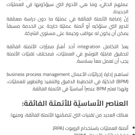
عملهم الحاليّ، وما هي الأدوار التي سيؤدّونها في العمليّات
الجديدة.
إنّ إضافة الأتمتة الفائقة في عمليّة ما دون دراسة معمّقة
للدور التي ستؤدّيه أو أتمتة عمليّة خارجة عن الخدمة مسبقاً
يمكن أن يكون له عواقب وخيمة على مستوى الشركة.
يعدّ التكامل integration أحد أهمّ مميّزات الأتمتة الفائقة
لتحقيق قابليّة التوسّع في العمليّات، فمختلف تقنيّات الأتمتة
يجب أن تعمل معاً بسلاسة.
تساهم إدارة إجرائيّات الأعمال business process management
(BPM) الذكيّة في التخطيط الدقيق والتنفيذ والتطوير للعمليّات،
ولهذا تعتبر BPM عنصراً أساسيّاً في الأتمتة الفائقة.
العناصر الأساسيّة للأتمتة الفائقة:
هنالك العديد من تقنيات التي تتضمّنها الأتمتة الفائقة، ومنها:
أتمتة العمليّات باستخدام الروبوت (RPA).