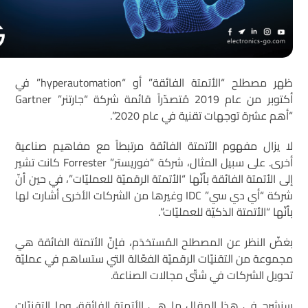
ظهر مصطلح “الأتمتة الفائقة” أو “hyperautomation” في
أكتوبر من عام 2019 مُتصدّراً قائمة شركة “جارتنر” Gartner
“أهم عشرة توجهات تقنية في عام 2020”.
لا يزال مفهوم الأتمتة الفائقة مرتبطاً مع مفاهيم صناعية
أخرى. على سبيل المثال، شركة “فوريستر” Forrester كانت تشير
إلى الأتمتة الفائقة بأنّها “الأتمتة الرقميّة للعمليّات”، في حين أنّ
شركة “أي دي سي” IDC وغيرها من الشركات الأخرى أشارت لها
بأنّها “الأتمتة الذكيّة للعمليّات”.
بغضّ النظر عن المصطلح المُستخدَم، فإنّ الأتمتة الفائقة هي
مجموعة من التقنيّات الرقميّة الفعّالة التي ستساهم في عمليّة
تحويل الشركات في شتّى مجالات الصناعة.
سنشرح في هذا المقال ما هي الأتمتة الفائقة، وما التقنيّات