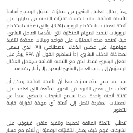
يعدّ إدخال العامل البشريّ في عمليّات التحوّل الرقميّ أساساً
للأتمتة الفائقة، فقد اعتمدت تقنيّات الأتمتة في بدايتها على
أتمتة العمليّات باستخدام الروبوت (RPA)، والتي تضمّنت استخدام
الروبوتات لتنفيذ المهام المتكرّرة التي ينفّذها العامل البشريّ،
حيث تعتمد هذه العمليّات على قواعد وبيانات محدّدة لتنفيذ
مهامها، على عكس الذكاء الاصطناعيّ (AI) الذي يسعى
لمحاكاة الذكاء البشريّ. إذاً نستطيع القول أنّ RPA يركّز على
الفعل البشريّ فقط، لكن مع الأتمتة الفائقة سيعمل العمّال
الرقميّون إلى جانب العامل البشريّ للوصول إلى أعلى كفاءة.
نجد عند دمج عدّة تقنيّات معاً أنّ الأتمتة الفائقة يمكن أن
تتغلّب على بعض القيود في الطرق المتّبعة التي تعتمد على
تقنيّة أتمتة واحدة، هذا يسمح للشركات بالمضي بعيداً عن
العمليّات المفردة لتصل إلى أتمتة أيّ مهمّة تكراريّة قابلة
للتطوير.
تتطلّب الأتمتة الفائقة تخطيط وتنفيذ متقن، فيتوجّب على
الشركات فهم كيف يمكن للتقنيّات الرقميّة أن تُلائم مع مسار