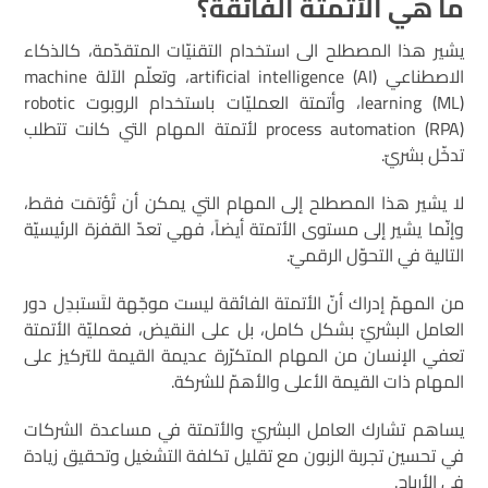
ما هي الأتمتة الفائقة؟
يشير هذا المصطلح الى استخدام التقنيّات المتقدّمة، كالذكاء
الاصطناعي artificial intelligence (AI)، وتعلّم الآلة machine
learning (ML)، وأتمتة العمليّات باستخدام الروبوت robotic
process automation (RPA) لأتمتة المهام التي كانت تتطلب
تدخّل بشريّ.
لا يشير هذا المصطلح إلى المهام التي يمكن أن تُؤتمَت فقط،
وإنّما يشير إلى مستوى الأتمتة أيضاً، فهي تعدّ القفزة الرئيسيّة
التالية في التحوّل الرقميّ.
من المهمّ إدراك أنّ الأتمتة الفائقة ليست موجّهة لتَستبدِل دور
العامل البشريّ بشكل كامل، بل على النقيض، فعمليّة الأتمتة
تعفي الإنسان من المهام المتكرّرة عديمة القيمة للتركيز على
المهام ذات القيمة الأعلى والأهمّ للشركة.
يساهم تشارك العامل البشريّ والأتمتة في مساعدة الشركات
في تحسين تجربة الزبون مع تقليل تكلفة التشغيل وتحقيق زيادة
في الأرباح.