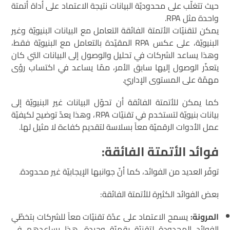
حيث تتغلّب على محدوديّة البيانات نتيجة الاعتماد على أداة أتمتة
واحدة مثل RPA.
يمكن لتقنيّات الأتمتة الفائقة التعامل مع البيانات البنيويّة وغير
البنيويّة، على عكس RPA المقيّدة بالتعامل مع البنيويّة فقط،
وهذا يساعد الشركات في تحليل والوصول إلى البيانات التي كان
يتعذّر الوصول إليها سابق الأمر، ممّا يساعد في اكتساب رؤى
مهمّة على المستوى الإداريّ.
كما يمكن للأتمتة الفائقة أن تحوّل البيانات غير البنيويّة إلى
بيانات بنيويّة لتستخدم في تقنيّات RPA، وهذا يعدّ توضيح لكيفيّة
عمل الأدوات الرقميّة معاً بسلاسة لتقديم كفاءة لا مثيل لها.
فوائد الأتمتة الفائقة:
توفّر العديد من الفوائد، كما أنّ جوانبها الإيجابيّة غير محدودة.
بعض الفوائد الكثيرة للأتمتة الفائقة:
المرونة:
يسمح الاعتماد على عدّة تقنيّات معاً للشركات بتخطّي
الفوائد المحدودة لتقنيّة رقميّة وحيدة. هذا يساعدهم في