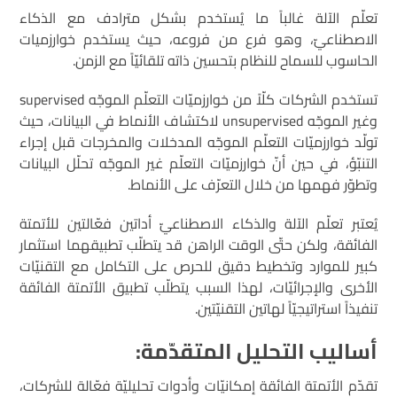
تعلّم الآلة غالباً ما يُستخدم بشكل مترادف مع الذكاء
الاصطناعيّ، وهو فرع من فروعه، حيث يستخدم خوارزميات
الحاسوب للسماح للنظام بتحسين ذاته تلقائيّاً مع الزمن.
تستخدم الشركات كلّاً من خوارزميّات التعلّم الموجّه supervised
وغير الموجّه unsupervised لاكتشاف الأنماط في البيانات، حيث
تولّد خوارزميّات التعلّم الموجّه المدخلات والمخرجات قبل إجراء
التنبّؤ، في حين أنّ خوارزميّات التعلّم غير الموجّه تحلّل البيانات
وتطوّر فهمها من خلال التعرّف على الأنماط.
يُعتبر تعلّم الآلة والذكاء الاصطناعيّ أداتين فعّالتين للأتمتة
الفائقة، ولكن حتّى الوقت الراهن قد يتطلّب تطبيقهما استثمار
كبير للموارد وتخطيط دقيق للحرص على التكامل مع التقنيّات
الأخرى والإجرائيّات، لهذا السبب يتطلّب تطبيق الأتمتة الفائقة
تنفيذاً استراتيجيّاً لهاتين التقنيّتين.
أساليب التحليل المتقدّمة:
تقدّم الأتمتة الفائقة إمكانيّات وأدوات تحليليّة فعّالة للشركات،