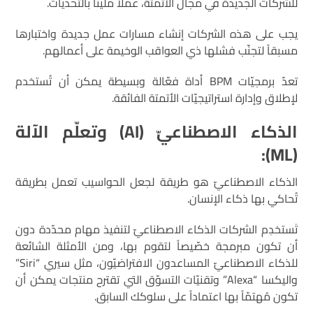
للشركات الجديدة في مجال الأتمتة، عملاً مليئاً بالتحدّيات.
يجب على هذه الشركات إنشاء مسارات عمل جديدة واختبارها
مسبقاً لتجنّب فشلها ذي العواقب الوخيمة على أعمالهم.
تعدّ برمجيّات BPM أداة فعّالة وبسيطة يمكن أن تُستخدم
لإطلاق وإدارة استراتيجيّات الأتمتة الفائقة.
الذكاء الاصطناعيّ (
AI
) و
تعلّم الآلة
):
ML
(
الذكاء الاصطناعيّ هو طريقة لجعل الحواسيب تعمل بطريقة
تُحاكي بها ذكاء الإنسان.
تَستخدِم الشركات الذكاء الاصطناعيّ لتنفيذ مهام محدّدة دون
أن تكون مبرمجة خصّيصاً لتقوم بها، ومن الأمثلة الشائعة
للذكاء الاصطناعيّ المساعدون الافتراضيّون، مثل سيري “Siri”
واليكسا “Alexa” وتقنيّات التسوّق التي تقترح منتجات يمكن أن
تكون مُهتمّاً بها اعتماداً على سلوكك السابق.