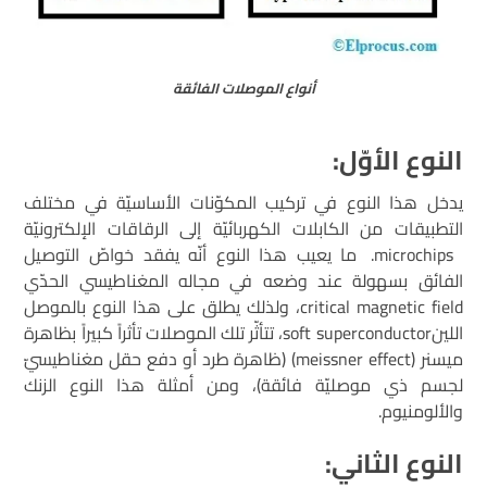
أنواع الموصلات الفائقة
النوع الأوّل:
يدخل هذا النوع في تركيب المكوّنات الأساسيّة في مختلف
التطبيقات من الكابلات الكهربائيّة إلى الرقاقات الإلكترونيّة
microchips. ما يعيب هذا النوع أنّه يفقد خواصّ التوصيل
الفائق بسهولة عند وضعه في مجاله المغناطيسي الحدّي
critical magnetic field، ولذلك يطلق على هذا النوع بالموصل
اللينsoft superconductor، تتأثّر تلك الموصلات تأثراً كبيراً بظاهرة
ميسنر (meissner effect) (ظاهرة طرد أو دفع حقل مغناطيسيّ
لجسم ذي موصليّة فائقة)، ومن أمثلة هذا النوع الزنك
والألومنيوم.
النوع الثاني
: