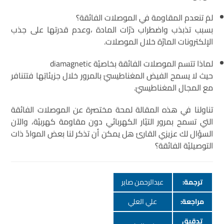
لمَ تنعدم المقاومة في الموصلات الفائقة؟
بسبب تذبذب واضطراب ذرّات المادة ،وعدم قدرتها على جذب
الإلكترونات المارّة خلال الموصلات.
لماذا تتسم الموصلات الفائقة بخاصيّة diamagnetic
حيث لا يسمح الفيض المغناطيسيّ بالمرور خلال جزيئاتِها فتتنافر
مع المجال المغناطيسيّ.
تناولنا في هذه المقالة لمحة مختصرة عن الموصلات الفائقة
التي تسمح بمرور التيّار الكهربائي دون مقاومة كهربيّة، والآن
السؤال لك عزيزي القارئ هل يمكن أن تذكر لنا بعض الموادّ ذات
التوصيليّة الفائقة؟
ترجمة:
عبدالرحمن صابر
مراجعة:
علي العلي
تدقيق