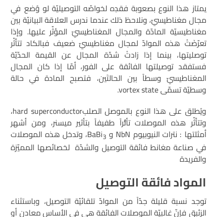
يمتاز هذا النوع بصعوبة فقدِه لخواصّه التوصيليّة لو وُضع في
مجال مغناطيسيّ، ونلاحظ ذلك عندما ندرس العلاقة البيانيّة بين
مغناطيسيّة المادّة والمجال المغناطيسيّ المؤثّر عليها. وإذا
تعرّضَتْ هذه الموادّ لمجال مغناطيسيّ ضعيف فبالكاد تتأثّر
توصليتها، بينما إذا زادتْ شدّة المجال عن القيمة الحدّيّة
فستفقد توصيلتها الفائقة على الفور، أمّا إذا كان المجال
المغناطيسيّ وسطاً بين الحالتَين، فتصبح المادة في حالة
وسطيّة تسمّى vortex state.
ويُطلق على هذا النوع بالموصل الصلبhard superconductor،
وتتأثّر هذه الموصلات تأثُّراً طفيفاً بتأثير ميسنر، ومن أشهر
أمثلتها : نترات النيوبيوم NbN و BaBi
، وتدخل هذه الموصلات
3
في صناعة مغانط فائقة التوصيل والشدّة لخصائصها المميّزة
والفريدة
المواد فائقة التوصيل
توجد نسبة قليلة جدّاً من الموادّ تلقائيّة التوصيل، وباستثناء
الزئبق فإنّ غالبيّة الموصلات الفائقة هي في الأساس معادن أو