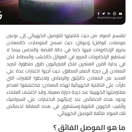
تنقسم المواد من حيث قابليتها للتوصيل الكهربائي إلى نوعين
موصلات (نواقل) وعوازل؛ حيث تسمح الموصلات كالمعادن
بمرور الإلكترونات فيها كما في حالة الفضة والنحاس بينما لا
تستطيع الإلكترونات المرور في العوازل كالخشب والمطاط. لكن
في بداية القرن العشرين ابتكر الفيزيائيون طرق متطورة لتبريد
المعادن إلي درجة الصفر المطلق، حيث أجروا اختبارات عدة علي
العديد من المعادن كالزئبق والرصاص ولاحظوا التغيرات التي
طرأت على الناقلية الكهربائية لهذه المعادن؛ فاكتشفوا انعدام
مقاومتها الكهربية عند درجة حرارة معينة، وقد اكتشف العلماء
وجود هذه الخصائص عند إجرائهم الاختبارات علي السيراميك
وأنابيب الكربون النانوية.وسنتطرق في هذه المقالة لخصائص
تلك المواد فائقة التوصيل الكهربائي.
ما هو الموصل الفائق ؟