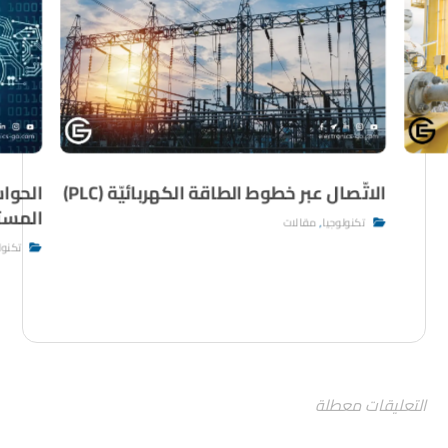
الحوا
الاتّصال عبر خطوط الطاقة الكهربائيّة (PLC)
المست
تكنولوجيا
,
مقالات
تكنول
التعليقات معطلة