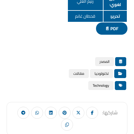
رنيم العلي
لغوي:
تحرير:
قحطان غانم
PDF 📄
المصدر
تكنولوجيا
مقالات
Technology