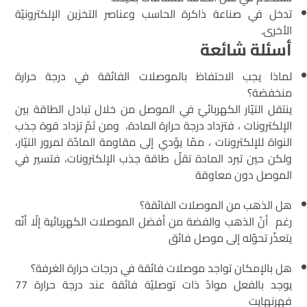
تدخل في صناعة ذاكرة الحاسب وعناصر التخزين الإلكترونيّة
الأخرى.
أسئلة شائعة
لماذا يجب الاحتفاظ بالموصلات الفائقة في درجة حرارة
منخفضة؟
ينتقل التيّار الكهربائيّ في الموصل من خلال تبادل الطاقة بين
الإلكترونات ، فتزداد درجة حرارة المادة، ومن ثمّ تزداد قوة جذب
النواة للإلكترونات ، ممّا يؤدي إلى مقاومة المادّة لمرور التيّار،
ولكن حين تبرد المادة تقلّ طاقة جذب الإلكترونات، فتسير في
الموصل دون معاوقة
هل الذهب من الموصلات الفائقة؟
رغم أنّ الذهب والفضة من أفضل الموصلات الكهربائية إلّا أنّه
يتعذّر تحوّله إلى موصل فائق
هل بالإمكان تواجد موصلات فائقة في درجات حرارة الغرفة؟
يوجد بالفعل موادّ ذات توصليّة فائقة عند درجة حرارة 77
فهرنهايت