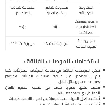
المقاومة
محدودة لتدافع
منعدمة لتجاذب
الكهربائية
الإلكترونات بها
إلكتروناتها
Diamagnetism
المغناطيسيّة
سيّئة
جيّدة
المعاكسة
Energy gap
-4
من رتبة عدّة eV
من رتية 10
eV
فجوة الطاقة
استخدامات الموصلات الفائقة
:
تدخل الموصلات الفائقة في صناعة المولّدات المحركّات، كما
يتمّ استخدامها في صناعة مسرّعات الجزيئات particle
accelerators ووسائل النقل.
يُعتمد عليها بصورة كبيرة في عملية التصوير بالرنين
المغناطيسيّ MRI scanners.
تُستخدم لعزل المواد المغناطيسيّة عن المواد اللامغناطيسيّة.
تُستخدم في نقل الطاقة لمسافات بعيدة.