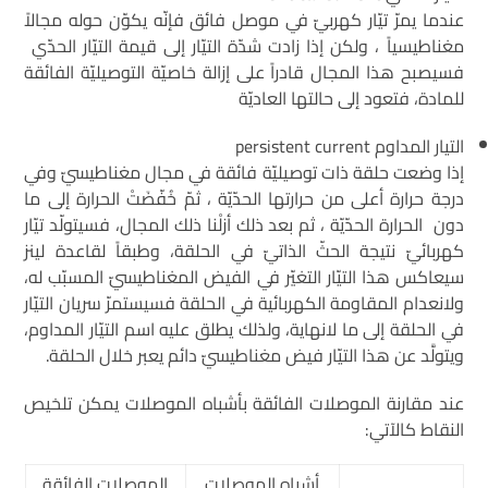
عندما يمرّ تيّار كهربيّ في موصل فائق فإنّه يكوّن حوله مجالاً
مغناطيسياً ، ولكن إذا زادت شدّة التيّار إلى قيمة التيّار الحدّي
فسيصبح هذا المجال قادراً على إزالة خاصيّة التوصيليّة الفائقة
للمادة، فتعود إلى حالتها العاديّة
التيار المداوم persistent current
إذا وضعت حلقة ذات توصيليّة فائقة في مجال مغناطيسيّ وفي
درجة حرارة أعلى من حرارتها الحدّيّة ، ثمّ خُفّضَتْ الحرارة إلى ما
دون الحرارة الحدّيّة ، ثم بعد ذلك أزلْنا ذلك المجال، فسيتولّد تيّار
كهربائيّ نتيجة الحثّ الذاتيّ في الحلقة، وطبقاً لقاعدة لينز
سيعاكس هذا التيّار التغيّر في الفيض المغناطيسيّ المسبّب له،
ولانعدام المقاومة الكهربائية في الحلقة فسيستمرّ سريان التيّار
في الحلقة إلى ما لانهاية، ولذلك يطلق عليه اسم التيّار المداوم،
ويتولَّد عن هذا التيّار فيض مغناطيسيّ دائم يعبر خلال الحلقة.
عند مقارنة الموصلات الفائقة بأشباه الموصلات يمكن تلخيص
النقاط كالآتي:
أشباه الموصلات
الموصلات الفائقة