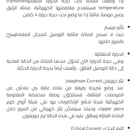
إذا وضِعت المادّة تحت درجة الحرارة الانتقاليّةtransition
temperature فستنعدم مقاومتها الكهربائية، فمثلا الزئبق
يصبح موصلاً فائقاً إذا ما وضع تحت درجة حرارة 4 كلفن.
تأثير ميسنر
حيث لا تسمح المادّة فائقة التوصيل للمجال المغناطيسيٍّ
بالمرور خلالها.
الحرارة الانتقاليّة
وهي درجة الحرارة التي تتحوّل عندها المادّة من الحالة العادية
إلى حالة التوصيل الفائق ، وتُعرف أيضاً بدرجة الحرارة الحدّيّة.
تيّار جوزيفن Josephson Current
عند وضع شريحة رقيقة من مادة عازلة بين مادتَين من
الموصلات الفائقة، فستتكوّن وصلة منخفضة المقاومة
الكهربائية نتيجة تجمّع الإلكترونات بها على هيئة أزواج كوبر
copper pairs. وحينئذ سيتمكّن تيّار كهربائي من المرور خلال
المادة العازلة ويطلق عليه في هذه الحالة تيار جوزيفون.
التيار الحدّيّ Critical Current