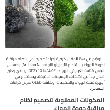
سنوضِح في هذا المقال كيفية إجراء تصميمٍ أولي لنظام مراقبة
لجودة الهواء باستخدام الأردوينو نانو (Arduino Nano) وحساس
قياس كثافة الغبار في الهواء ( GP2Y1014AU0F)،و الذي يعتبر
فعال جداً في اكتشاف الجسيمات الدقيقة، ويستخدم في
أجهزةِ تنقية الهواء والمكيفات، وشاشة OLED لعرض قراءات
الحساس.
المكونات المطلوبة لتصميم نظام
مراقبة جودة الهواء