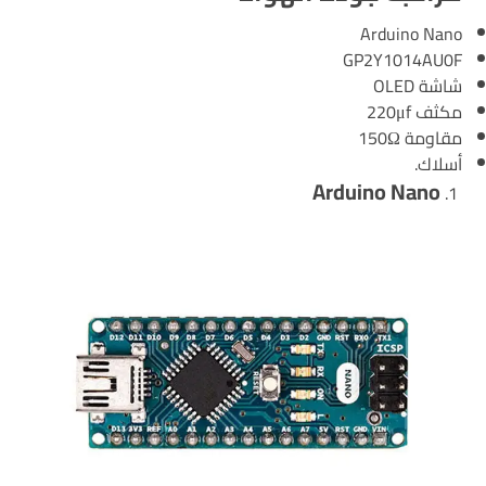
Arduino Nano
GP2Y1014AU0F
شاشة OLED
مكثف 220μf
مقاومة 150Ω
أسلاك.
Arduino Nano