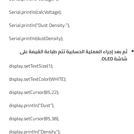
Serial.println(calcVoltage);
Serial.println(“Dust Density:”);
Serial.println(dustDensity);
ثم بعد إجراء العملية الحسابية تتم طباعة القيمة على
شاشة OLED.
display.setTextSize(1);
display.setTextColor(WHITE);
display.setCursor(85,22);
display.println(“Dust”);
display.setCursor(85,38);
display.println(“Density”);