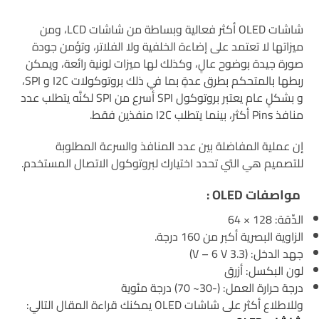
شاشات OLED أكثر فعالية وبساطة من شاشات LCD، ومن
ميزاتها لا تعتمد على إضاءة الخلفية ولا الفلاتر، وتؤمن جودة
صورة جيدة بوضوح عالٍ، وكذلك لها ميزات لونية رائعة، ويمكن
ربطها بالمتحكم بطرق عدةٍ بما في ذلك بروتوكولات I2C و SPI،
و بشكلٍ عام يعتبر بروتوكول SPI أسرع من SPI لكنَّه يتطلب عدد
منافذ Pins أكثر، بينما يتطلب I2C منفذين فقط.
إن عملية المفاضلة بين عدد المنافذ والسرعة المطلوبة
للتصميم هي التي تحدد اختيارك لبروتوكول الاتصال المستخدم.
مواصفات
OLED
:
الدِّقة: 128 × 64
الزاوية البصرية أكبر من 160 درجة.
جهد الدخل: (3.3 V – 6 V)
لون البكسل: أزرق
درجة حرارة العمل: (-30~ 70) درجة مئوية
وللاطلاع أكثر على شاشات OLED يمكنك قراءة المقال التالي: