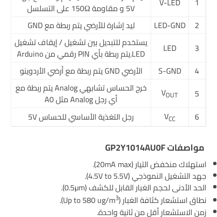
V-LED
1
5V و مقاومة 150Ω على التسلسل
2
LED-GND
ليد إشارة للأرضي يتم ربطة مع GND
يستخدم للتبديل بين تشغيل / إيقاف تشغيل
LED
3
LED.يتم ربطة بأي PIN رقمي من Arduino
4
S-GND
الأرضي GND يتم ربطة مع أرضي الأردوينو
خرج الحساس تشابهي Analog يتم ربطة مع
V
5
OUT
أي رجل Analog مثل A0
V
6
رجل التغذية الأساسي للحساس 5V
CC
مواصفات GP2Y1014AU0F
استهلاك منخفض التيار (20mA max).
جهد التشغيل النموذجي (4.5V to 5.5V).
الحد الأدنى لحجم الغبار القابل للكشف (0.5µm).
3
نطاق استشعار كثافة الغبار (Up to 580 ug/m
).
زمن الاستشعار أقل من ثانية واحدة.