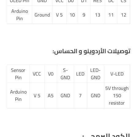
OLED Pin
GND
VCC
D0
D1
RES
DC
CS
Arduino
Ground
5 V
10
9
13
11
12
Pin
توصيلات الأردوينو و الحساس:
Sensor
S-
LED-
VCC
V0
LED
V-LED
Pin
GND
GND
5V through
Arduino
5 V
A5
GND
7
GND
150
Pin
resistor
الكود البرمجي: