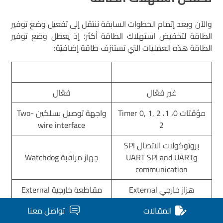
والآن وبعد إتمام الخطوات السابقة ننتقل إلى تفعيل وضع توفير
الطاقة لتخفيض استهلاك الطاقة أكثر؛ إذ يعطل وضع توفير
الطاقة هذه العمليات التي تستنزف طاقة إضافيّة:
غير فعّال
فعّال
مؤقتات 0، 1، 2 Timer 0, 1,
واجهة توصيل بسلكين Two-
wire interface
2
بروتوكولات الاتصال SPI
وUART SPI and UART
جهاز مراقبة Watchdog
communication
هزاز خارجي External
مقاطعة خارجية External
interrupt
Oscillator
المقالات
تواصل معنا