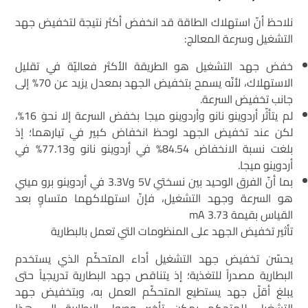
نلاحظ أنّ استهلاك الطاقة قد انخفض أكثر نتيجة لتخفيض جهد
التشغيل وسرعة المعالج:
خفض جهد التشغيل هو الطريقة الأكثر فعاليّة في تقليل
الاستهلاك، لأنّه يسمح بتخفيض الجهد بمعدل يزيد عن 70% إلى
جانب تخفيض السرعة.
لم يتأثّر أردوينو نانو وأردوينو ميجا بخفض السرعة إلا نحوَ 16%،
لكن عند تخفيض الجهد لوحظ انخفاض كبير في تيارهما؛ إذ
بلغت نسبة الانخفاض 84.54% في أردوينو نانو و77.13% في
أردوينو ميجا.
بما أنّ الفرق الوحيد بين نسختي 5V و3.3V في أردوينو برو ميني
هو السرعة وجهد التشغيل، فإنّ استهلاكهما متساوٍ بعد
القياس بقيمة 3.73 mA
تأثير تخفيض الجهد على المنظومات التي تعمل بالبطارية
يحسّن تخفيض جهد التشغيل أداء المتحكّم الذي يستخدم
البطارية مصدراً للتغذية؛ إذ يتناقص جهد البطارية تدريجياً حتى
يبلغ أقلّ جهد يستطيع المتحكّم العمل به، وبتخفيض جهد
التشغيل للمتحكم يمكن تأخير وصول البطارية إلى هذا