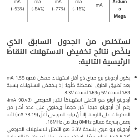
mA
mA
mA
mA
Arduin
mA
(-63%)
(-84%)
(-77%)
(-16%)
o
Mega
نستخلص من الجدول السابق الذي
يلخّص نتائج تخفيض الاستهلاك النقاط
الرئيسية التالية:
يكون أردوينو برو ميني ذو أقل استهلاك ممكن قدره 1.58 mA
بعد تطبيق الطرق الممكنة كلّها؛ إذ ينخفض الاستهلاك بنسبة
89% لنسخة 5V و69% لنسخة 3.3V.
أردوينو أونو هو الأعلى استهلاكاً للتيار المرجعي (98.43 mA)،
رغم أنّ أردوينو ميجا أكبر حجماً ويحتوي على عدد أكبر من
المكونات على اللوحة، إلا أنّ تياره المرجعي أقلّ (73.19 mA) لأنه
يعمل بسرعة معالج 8MHz بدلاً من 16MHz.
أردوينو برو ميني بنسخة 3.3V هو الأمثل للاستهلاك المرجعي
(5.13 mA)، لذلك يفضّل استخدامه في حال لم يكن هناك حاجة