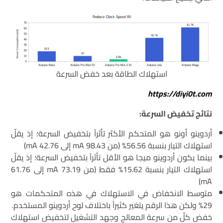
استهلاك الطاقة بعد خفض السرعة
https://diyi0t.com
نتائج تخفيض السرعة:
أردوينو أونو هو المتحكم الأكثر تأثراً بتخفيض السرعة؛ إذ يقلّ
استهلاك التيار بنسبة 56.56% (من 98.43 mA إلى 42.76 mA)
بينما يكون أردوينو ميجا هو الأقل تأثراً بتخفيض السرعة؛ إذ يقلّ
استهلاك التيار بنسبة 15.62% فقط (من 73.19 mA إلى 61.76
mA)
متوسط الانخفاض في الاستهلاك في هذه المتحكمات هو
29% ولكن هذا الرقم يتغير كثيراً باختلاف لوح أردوينو المستخدم.
خفض كلّ من سرعة المعالج وجهد التشغيل لتخفيض استهلاك