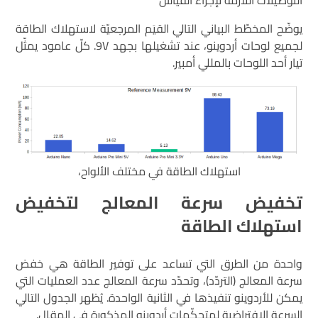
يوضّح المخطّط البياني التالي القيَم المرجعيّة لاستهلاك الطاقة
لجميع لوحات أردوينو، عند تشغيلها بجهد 9V. كلّ عامود يمثّل
تيار أحد اللوحات بالمللي أمبير.
استهلاك الطاقة في مختلف الألواح،
تخفيض سرعة المعالج لتخفيض
استهلاك الطاقة
واحدة من الطرق التي تساعد على توفير الطاقة هي خفض
سرعة المعالج (التردّد)، وتحدّد سرعة المعالج عدد العمليات التي
يمكن للأردوينو تنفيذها في الثانية الواحدة. يُظهر الجدول التالي
السرعة الافتراضية لمتحكّمات أردوينو المذكورة في المقال.