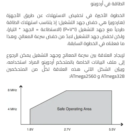
الطاقة في أردوينو
الخطوة الأخيرة في تخفيض الاستهلاك عن طريق الأجهزة
(هاردوير) هي خفض جهد التشغيل؛ إذ يتناسب استهلاك الطاقة
طردياً مع جهد التشغيل (P=V*I) (الاستطاعة = الجهد * التيار)،
ولكن لخفض جهد التشغيل لابدّ من خفض سرعة المعالج، وهذا
ما فعلناه في الخطوة السابقة.
لإيجادِ العلاقة بين سرعة المعالج وجهد التشغيل يمكن الرجوع
إلى ملف البيانات الخاصة بالمتحكم أردوينو المراد استخدامه،
ويبيّن الشكل الآتي هذه العلاقة لكلٍّ من المتحكمين
ATmega328 و ATmega2560: