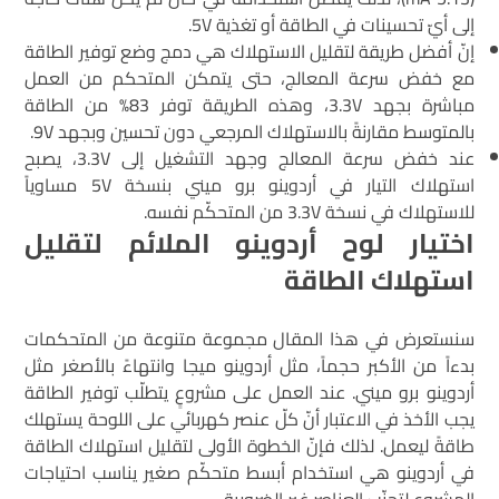
إلى أيّ تحسينات في الطاقة أو تغذية 5V.
إنّ أفضل طريقة لتقليل الاستهلاك هي دمج وضع توفير الطاقة
مع خفض سرعة المعالج، حتى يتمكن المتحكم من العمل
مباشرة بجهد 3.3V، وهذه الطريقة توفر 83% من الطاقة
بالمتوسط مقارنةً بالاستهلاك المرجعي دون تحسين وبجهد 9V.
عند خفض سرعة المعالج وجهد التشغيل إلى 3.3V، يصبح
استهلاك التيار في أردوينو برو ميني بنسخة 5V مساوياً
للاستهلاك في نسخة 3.3V من المتحكّم نفسه.
اختيار لوح أردوينو الملائم لتقليل
استهلاك الطاقة
سنستعرض في هذا المقال مجموعة متنوعة من المتحكمات
بدءاً من الأكبر حجماً، مثل أردوينو ميجا وانتهاءً بالأصغر مثل
أردوينو برو ميني. عند العمل على مشروعٍ يتطلّب توفير الطاقة
يجب الأخذ في الاعتبار أنّ كلّ عنصر كهربائي على اللوحة يستهلك
طاقةً ليعمل. لذلك فإنّ الخطوة الأولى لتقليل استهلاك الطاقة
في أردوينو هي استخدام أبسط متحكّم صغير يناسب احتياجات
المشروع لتجنّب العناصر غير الضرورية.