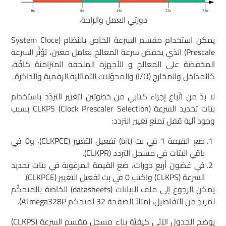
دورتي العمل والراحة،
يمكن استخدام مقسم السرعة الخاص بالنظام (System Cloce
Prescale) الذي يخفض سرعة المعالج بعامل معين، تؤثّر السرعة
المخفضة على المعالج و الأجهزة الملحقة المتزامنة كافّة،
كالمداخل والمخارج (I/O) والمحوّلات التماثلية الرقمية والذاكرة.
لا بدّ من اتّباع إجراء كتابي من خطوتين لتغيير التردّد باستخدام
بتات تحديد السرعة CLKPS (Clock Prescaler Selection) بسبب
وجود آلية قفل تمنع تغيير التردد:
ضع القيمة 1 في بت (bit) تفعيل التغيير (CLKPCE)، و0 في
باقي البتات في مسجل التردد (CLKPR).
في غضون أربع دورات، ضع القيمة المرغوبة في بتات تحديد
السرعة (CLKPS) واكتب 0 في بت تفعيل التغيير (CLKPCE).
يمكن الرجوع إلى ملف البيانات (datasheets) الخاصة بالمتحكّم
لمزيدٍ من التفاصيل، (مثلاً الصفحة 32 لمتحكم ATmega328P).
يوضح الجدول الآتي كيفيّة بناء مسجل مقسم السرعة (CLKPS)