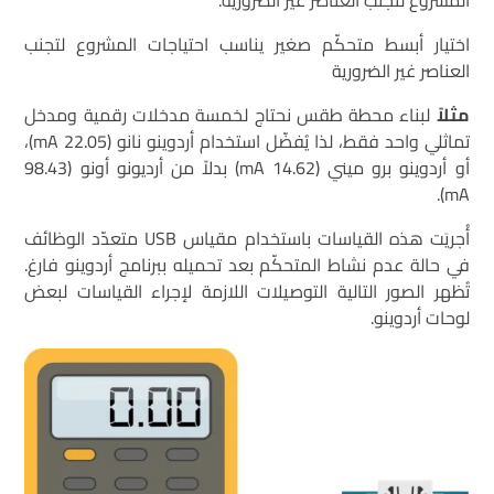
اختيار أبسط متحكّم صغير يناسب احتياجات المشروع لتجنب
العناصر غير الضرورية
مثلاً
لبناء محطة طقس نحتاج لخمسة مدخلات رقمية ومدخل
تماثلي واحد فقط، لذا يُفضّل استخدام أردوينو نانو (22.05 mA)،
أو أردوينو برو ميني (14.62 mA) بدلاً من أرديونو أونو (98.43
mA).
أُجريَت هذه القياسات باستخدام مقياس USB متعدّد الوظائف
في حالة عدم نشاط المتحكّم بعد تحميله ببرنامج أردوينو فارغ.
تُظهر الصور التالية التوصيلات اللازمة لإجراء القياسات لبعض
لوحات أردوينو.