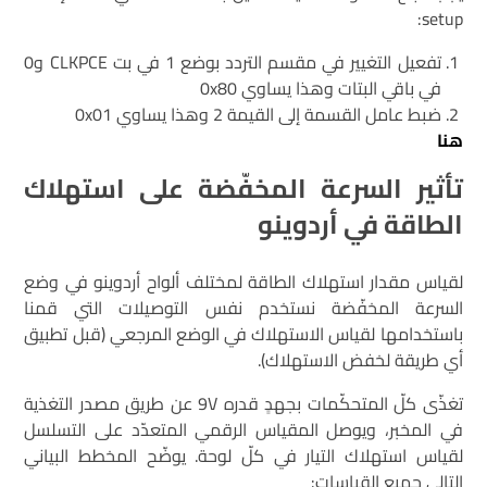
setup:
تفعيل التغيير في مقسم التردد بوضع 1 في بت CLKPCE و0
في باقي البتات وهذا يساوي 0x80
ضبط عامل القسمة إلى القيمة 2 وهذا يساوي 0x01
هنا
تأثير السرعة المخفّضة على استهلاك
الطاقة في أردوينو
لقياس مقدار استهلاك الطاقة لمختلف ألواح أردوينو في وضع
السرعة المخفّضة نستخدم نفس التوصيلات التي قمنا
باستخدامها لقياس الاستهلاك في الوضع المرجعي (قبل تطبيق
أي طريقة لخفض الاستهلاك).
تغذّى كلّ المتحكّمات بجهدٍ قدره 9V عن طريق مصدر التغذية
في المخبر، ويوصل المقياس الرقمي المتعدّد على التسلسل
لقياس استهلاك التيار في كلّ لوحة. يوضّح المخطط البياني
التالي جميع القياسات: