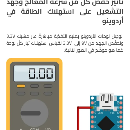
تأثير خفض كلٍّ من سرعة المعالج وجهد
التشغيل على استهلاك الطاقة في
أردوينو
نوصِل لوحات الأردوينو بمنبع التغذية مباشرةً عبر مشبك 3.3V
ونخفِّض الجهد من 9V إلى 3.3V لقياس استهلاك تيار كلّ لوحة
كما هو موضّح في الصور التالية: