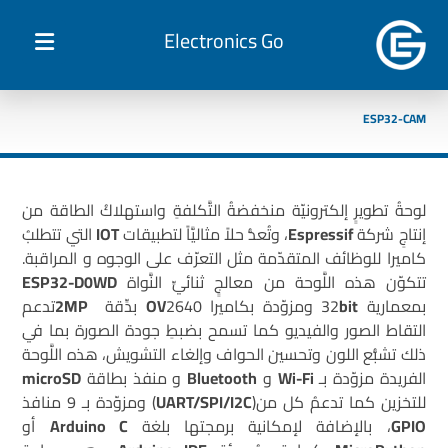
Electronics Go
ESP32-CAM
لوحةُ تطويرٍ إلكترونيّة منخفضةُ التَّكلفةِ واستهلاكُ الطاقة من
إنتاجِ شركة
Espressif
، وتُعدُّ حلاً مثاليَّاً لتطبيقات
IOT
التي تتطلبُ
كاميرا للوظائف المتقدّمة مثل التعرّف على الوجوه و المراقبة.
تتكوّن هذه اللَّوحة من معالجٍ ثنائيِّ النَّواة
ESP32-D0WD
بمعمارية 32
bit
ومزوّدة بكاميرا
2640 بدِّقة
OV
2MP
تدعم
التقاط الصور والفيديو كما تسمح بضبطِ جودة الصورة بما في
ذلك تشبُّع اللون وتحسين الحواف وإلغاء التشويش، هذه اللَّوحة
الفريدة مزوّدة بـ
Wi-Fi
و
Bluetooth
و منفذ بطاقة
microSD
للتخزين كما تدعمُ كل من(
UART/SPI/I2C
) ومزوّدة بـ 9 منافذ
GPIO
، بالإضافة لإمكانية برمجتها بلغة
Arduino C
أو