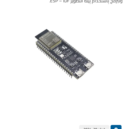
وَتُبرمَج بِاستخدام بِيئة التَّطْوير ESP – IDF.