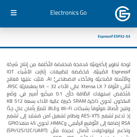
Electronics Go
Espressif ESP32-S3
لَوحَة تَطوِير إِلكْترونيَّة مُدمَجَة مُنخفضَة التَّكْلفة مِن إِنتَاج شَركَة
Espressif الصِّينيَّة، مُخَصّصَة لِتطْبيقات إِنْترْنتِ الأشْياء IOT
والْأتْمتة الصِّناعيَّة والذَّكاء الاصْطناعيُّ AI، مُثبَّت عليْهَا مُعَالِج
ثُنَائِيّ النَّوَاة Xtensa LX 7 عَالِي الأدَاء 32 – bit بِمعْماريَّة RISC،
مُنْخَفِض اِستهلاك الطَّاقة حَتَّى 0.1 ميكْرو أَمبِير فِي وَضْع
السُّكون. تَحوِي ذَاكِرة SRAM كَبِيرَة عَالِية الأدَاء بِسعة 512 KB
وتتيح اِتِّصالاً مَوثُوقاً بِشبكَات Wi-Fi وBLE. تَتَميَّز بِأمان عَالٍ جِدًّا
إذ تَدعَم تَشفِير AES-XTS ونظام تَشغِيل آمن مُسْتَنِد إِلى تَشفِير
RSA إِضافة إِلى التَّوْقيع اَلرقْمِي وHMAC. تَحوِي 45 منفذGPIO
وتدْعم بُروتوكولات اِتِّصال عَدِيدَة مِثْل (SPI/I2S/I2C/UART)