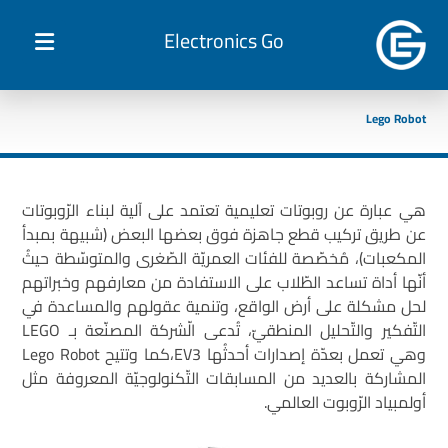
Electronics Go
Lego Robot
هي عبارة عن روبوتات تعليمية تعتمد على آلية لبناء الرّوبوتات
عن طريق تركيب قطع جاهزة فوق بعضها البعض (شبيهة بمبدأ
المكعبات)، مُخصّصة للفئات العمريّة الصّغرى والمتوسّطة حيثُ
أنّها أداة تساعد الطّلاب على الاستفادة من معارفهم وخبراتهم
لحل مشكلة على أرض الواقع، وتنمية عقولهم والمساعدة في
التّفكير والتّحليل المنطقيّ، تُدعى الّشركة المصنّعة بـ LEGO
وهي تعمل بعدّة إصدارات أحدثُها EV3،كما وتتيح Lego Robot
المشاركة بالعديد من المسابقات التّكنولوجيّة المعروفة مثل
أولمبياد الرّوبوت العالمي.