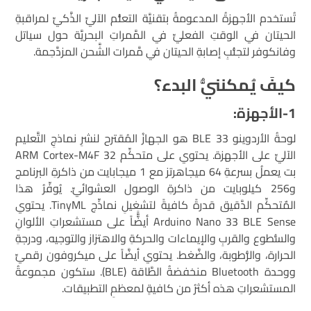
تُستخدم الأجهزةُ المدعومةُ بتقنيَّة التعلُّم الآليِّ الذَّكيِّ لمراقبةِ
الحيتان في الوقتِ الفعليِّ في المَّمراتِ البحريَّة حول سياتل
وفانكوفر لتجنُّبِ إصابةِ الحيتان في مَّمرات الشَّحن المزدَّحِمة.
كيفَ يُمكننُّي البدء؟
1-الأجهزة:
لوحةُ الأردوينو 33 BLE هو الجهازُ المُقترح لنشرِ نماذجِ التَّعليم
الآليِّ على الأجهزة. يحتوي على متحكِّم ARM Cortex-M4F 32
بت يعملُ بسرعةِ 64 ميجاهرتز مع 1 ميجابايت من ذاكرةِ البرنامج
و256 كيلوبايت من ذاكرةِ الوصول العشوائيِّ. يُوفِّرُ هذا
المٌتحكِّم الدَّقيق قدرةً كافيةً لتشغيلِ نماذِّج TinyML. يحتوي
Arduino Nano 33 BLE Sense أيضًَّّاً على مستشعراتِ الألوانِ
والسُّطوع والقربِ والإيماءات والحركةِ والاهتزاز والتوجيه، ودرجةِ
الحرارة، والرُّطوبة، والضَّغط. يحتوي أيضَّاً على ميكروفون رقميِّ
ووحدة Bluetooth منخفضةُ الطَّاقة (BLE). ستكون مجموعةُ
المستشعراتِ هذه أكثرُ من كافيةٍ لمعظمِ التطبيقات.