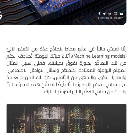
إنِّنا نعيشُ حالياً في عالمٍ محاط بنماذِّج عدَّة من التعلُّم الآليِّ
(Machine Learning models)، أثناءَ حياتِكَ اليوميَّة، تُصادِف الكثّير
من تلك النماذِّج بصورةٍ تفوقُ تخيلاتكَ. فعلى سبيلِ المثَّال
المهام اليوميَّة المعتادة، كتصفُّحِ وسائل التواصُّل الاجتماعيِّ،
والتقاطِ الصُّور، والتحقُّقِ من الطَّقس، كلُّ تلكَ المهام تعتمدُ
على نماذجِ التعلُّم الآليِّ. ربَّما أنَّك أيضَّاً تتصفَّحُ هذه المدوَّنة لأنَّ
واحدةً من نماذجِ التعلٌّم الآليِّ اقترحتها عليك.