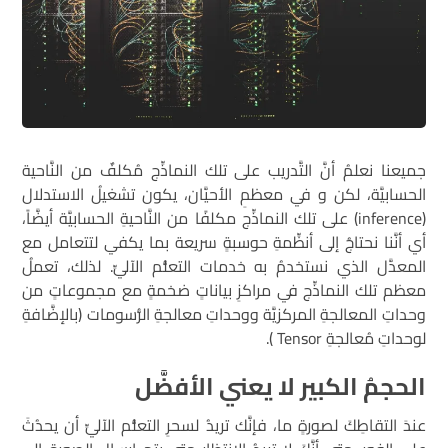
جميعنا نعلمُ أنَّ التَّدريب على تلك النماذِّج مُكلفٌ من النَّاحية
الحسابيَّة، لكن و في معظمِ الأحيَّان، يكون تشغيلُ الاستدلال
(inference) على تلك النماذِّج مكلفًا من النَّاحيةِ الحسابيَّة أيضَّاً،
أي أنَّنا نحتاجُ إلى أنظِّمةِ حوسبةٍ سريعة بما يكفي لتتعامل مع
المعدَّل الذي نستخدمُ به خدمات التعلُّم الآليِّ. لذلك، تعملُ
معظم تلك النماذِّج في مراكزِ بياناتٍ ضخمةٍ مع مجموعاتٍ من
وحداتِ المعالجةِ المركزيَّة ووحداتِ معالجةِ الرُّسومات (بالإضَّافةِ
لوحداتِ مُعالجةِ Tensor ).
الحجمُ الكبير لا يعني الأفضَّل
عندَ التقاطِكَ لصورةٍ ما، فإنَّك تريدُ لسحرِ التعلُّم الآليِّ أن يحدُثَ