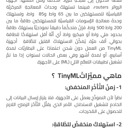
نقطةَ الدُّخول إلى شبكةِ مزوِّد الخدمة ومن أمثلتها: أجهزةُ
الرواتر routers، فبينما تستهلكُ وحداتُ المعالجةِ المركزيَّة
القياسيَّة للمستهلكين ما بين 65 واط و85 واط، وتستهلكُ
وحدةَ معالجةِ الرُّسومات القياسيَّة للمستهلكين طاقةً ما بين
200 واط 500 واط، فإنَُ متحكِّماً دقيقاً نموذجيَّاً يستهلكُ طاقةً
بحدود ملي واط أو ميكرو واط. أي أنَّهُ أقل استهلاكًا للطاقة
بحوالي ألف مرَّة. يُمَكِّنُ الاستهلاكُ القليل للطَّاقةِ أجهزةَ
TinyML من العملِ دونَ شحنٍ اعتمادًا على البطاريَّات لمدةِ
أسابيعٍ، أو لمدةِ أشهر وفي بعض الحالات لسنواتٍ إذا ما تمَّ
تشغيل تطبيقاتِ التعلُّمِ الآليِّ (ML) على الأجهزةِ.
ماهي مميِّزاتُ
TinyML
؟
1- زمنُ التَّأخُرِ المنخفض:
نظراً لأن النموذَّج يعملُ على الأجهزةِ، فلا يلزمُ إرسال البيانات إلى
الخادمِ لتشغيلِ الاستدلال. الأمر الذي يقلِّلُ التَّأخُرَ الزمنيِّ اللازم
للحصولِ على المُخرجات.
2- استهلاكٌ منخفضٌ للطَّاقةِ: