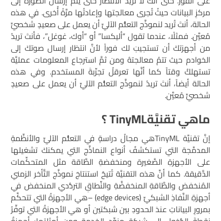
على الفور. حتى أنَّكَ لا تريدُ الانتظار حتى يتم إرسال الصورة إلى
مركزِ البيانات حيثُ تُجرى معالجتها وإعادتُها مرَّةً أُخرى. في هذه
الحالة، أنتَ تُريد لنموذَّج التعلُّم الآليِّ أن يعمل على صعيدٍ شخصيٍّ
مُعيَّن. فمثلًا، عندما تقول “أليكسا” أو “أوك، غوغل”، فأنتَ تريدُ
من أجهزتكَ أن تستجيبَ لك فوراً لأنَّ انتظار إرسال صوتكَ إلى
الخوادم حيث تتمُ معالجتهُ ومن ثمَّ استرجاع المعلومات عمليَّة
تستهلكُ وقتاً كما أنَّها تعرقلُ تجرِّبةَ المستخدم. وفي هذه
الحالة أيضاً، أنتَ تريدُ لنموذَّج التعلُّم الآليِّ أن يعمل على صعيدٍ
شخصيٍّ مُعيَّن.
ماهي تقنيَّة
TinyML
؟
إنَّ تقنيَّة TinyMLهي مجالُ دراسةٍ في التعلُّم الآليِّ والأنظِّمةِ
المدمَّجة التي تستكشفُ أنواع النماذِّج التي يمكنكَ تشغيلها
على الأجهزةِ الصَّغيرة ومنخفضةِ الطَّاقة مثل المتحكِّمات
الدَّقيقة. كما أنَّ هذه التقنيَّة تُتيحُ استنتاجَ نموذَّج التَّأخر الزمني
المُنخفض والطَّاقةِ المنخفضَّةِ والنِّطاقِ التردُّدي المنخفض في
أجهزةِ النَّفاذِ الشبكيِّ (edge devices) –هي الأجهزةُ التي تتحكَّم
بمرورِ البياناتِ عندَ الحدودِ بين شبكتين أو هي الأجهزةُ التي توفِّرُ