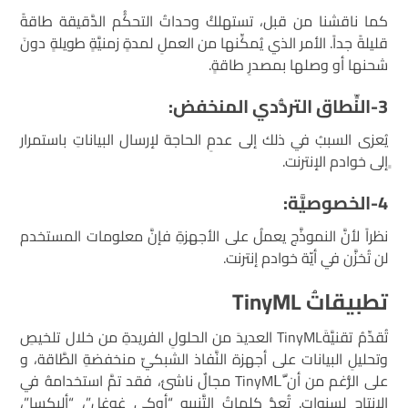
كما ناقشنا من قبل، تستهلكُ وحداتُ التحكُُم الدَّقيقة طاقةً
قليلةً جداً. الأمر الذي يُمكِّنها من العملِ لمدةٍ زمنيَّةٍ طويلةٍ دونَ
شحنها أو وصلها بمصدرِ طاقةٍ.
3-النِّطاق التردُّدي المنخفض:
يُعزى السببُ في ذلك إلى عدمِ الحاجة لإرسال البياناتِ باستمرار
ٍإلى خوادم الإنترنت.
4-الخصوصيَّة:
نظراً لأنَّ النموذَّج يعملُ على الأجهزةِ فإنَّ معلومات المستخدم
لن تُخزَّن في أيّة خوادم إنترنت.
تطبيقاتُ TinyML
تُقدِّمُ تقنيَّةَTinyML العديدَ من الحلولِ الفريدةِ من خلال تلخيصِ
وتحليلِ البيانات على أجهزة النَّفاذ الشبكيِّ منخفضةِ الطَّاقة، و
على الرُّغم من أن TinyMLَّ مجالٌ ناشئ، فقد تمَّ استخدامهُ في
الإنتاجِ لسنواتٍ. تُعدُّ كلماتُ التَّنبيهِ “أوكي غوغل”، “أليكسا”،