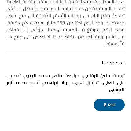
هذه الوحدات كميَّةً هائلةً من البيانات. باستخدامِ تقنيَّة TinyML
يُمكننا الاستفادةُ من هذه البيانات لبناءِ منتجاتٍ أفضل. سيؤدِّي
تمكينُ تعلُّم الآلة في وحداتِ التَّحكُّم الدَّقيقة إلى فتحِ فُرصٍ
جديدة؛ إذ يوجدُ اليوم أكثرُ من 250 مليار وحدةِ تحكُّمٍ دقيقةٍ،
وهذا الرقم سيرتفعُ في المستقبل، مما سيؤدِّي إلى انخفاضِ
في السِّعر (وفقاً لمبادئ الاقتصَّاد: إذا زادَ العرضُ على منتجٍ ما،
قلَّ سعرُه).
المصدر:
هنا
.
ترجمة:
حنين الرفاعي
، مراجعة:
قاهر محمد اليتيم
، تصميم:
علي العلي
، تدقيق لغوي:
بولا ابراهيم
، تحرير:
محمد نور
البوشي
.
PDF 📄