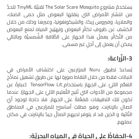
يستخدمُ مشروع The Solar Scare Mosquito تقنيَّة TinyML للحدِّ
من انتشارِ الأمراضِ التي ينقلها البعوض مثل حمى الضنك،
والملاريا، وفيروس زيكا، والشيكونغونيا، وغيرها وذلك من خلال
الكشفِ عن ظروفِ تكاثُرِ البعوض وتهيُيج المياه لمنعِ البعوضِ
من التَّكاثُر. يعملُ هذا الجهاز على الطَّاقةِ الشَّمسيَّة وبالتالي
يمكن أن يعمل إلى أجلٍ غير مسمى.
3-الزِّراعة:
يُساعدُ تطبيق Nuru المزارعين على اكتشافِ الأمراض في
النباتات فقط من خلال التقاط صورةٍ لها عن طريقِ تشغيل نماذِّج
التعلُّم الآليِّ على الجهاز باستخدام TensorFlow Litِ (عبارةً عن
مجموعةٍ من الأدواتِ التي تُتيح التَّعليم الآليِّ على الجهاز). عندما
تكون تلك التطبيقات مُفعَّلةً على الجهاز، فلا حاجة لوجود أيّ
اتصالٍ بالإنترنت. وهو مطلبٌ أساسيٌّ للمزارعين في المناطق
النَّائية و الذين قد لا يتوفر لديهم اتصالٌ جيدٌ بالإنترنت في مكان
عملهم.
4-الحفاظُ على الحياة في المياه البحريَّة: