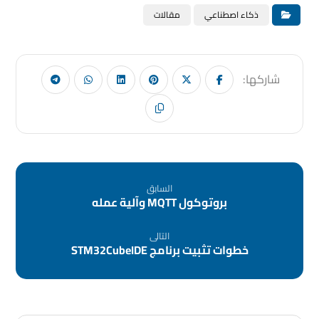
ذكاء اصطناعي
مقالات
السابق
بروتوكول MQTT وآلية عمله
التالى
خطوات تثبيت برنامج STM32CubeIDE