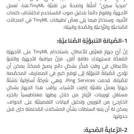
“مرحباً سيري” أمثِّلةً واضحةً عن تقنيَّة TinyML.هنا، تعمل
الأجهزةُ وتقومُ دائماً بتحليلِ صوتِ المُستخدمِ لاكتشافِ كلماتِ
التَّنبيه. وسنذكرُ فيما يلي بعضُ تطبيقاتِ TinyML في المجالاتِ
الصِّناعيَّةِ والزِّراعيَّةِ والصِّحةِ والبيئة:
1-الصِّيانةِ التنبؤيَّةِ الصِّناعيَّةِ:
إنَّ أيَّ جهازٍ مُعرَّضٍ للأعطالِ. باستخدام TinyML على الأجهزةِ
المُعدَّة لاستهلاكِ طاقةٍ أقل، فإنَّ مراقبةَ الأجهزةِ والتنبؤ
بالأعطالِ في وقتٍ مُبكِّر بشكلٍ دائمٍ يصبحُ مُمكناً. يمكن أن
تؤدي الصِّيانةُ التنبؤيَّة إلى توفيرٍ كبيرٍ في المصاريف المخصَّصة
للصِّيانة. قدمت Ping Services، وهي شركةٌ أستراليةْ ناشئةٌ
جهازاً يعملُ بتقنيَّةِ إنترنت الأشياء، يراقب هذا الجهاز بشكلٍ
مستقلٍ توربينات الرِّياح من خلالِ ربطها مغناطيسياً بالجزء
الخارجيِّ من التوربين وتحليل البيانات التفصيليَّة على الحواف.
يمكن لهُ أن ينبه السلطات بشأنِ المشكلاتِ المُحتملةِ حتى قبل
حدوثها.
2-الرِّعايةُ الصِّحية: