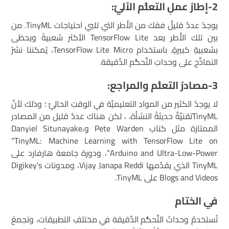
2-إطارُ عملِ التعلُّم الآليِّ:
يوجدُ عددٌ قليلٌ فقك من الأُطر التي تلبي احتياجات TinyML. من
بين تلك الأُطر يعد TensorFlow Lite الأكثر شعبيةً ويحظى
بشعبيةٍ كبيرةٍ. باستخدام TensorFlow Lite Micro، يُمكننا نشرُ
النماذِّج على وحداتِ التَّحكُّم الدَّقيقة.
3-مصادرُ التعلُّم والمراجع:
لا يوجدُ الكثير من الموادِ التعليميَّة في الوقتِ الحاليِّ ؛ وذلك لأنَّ
TinyMLتقنيَّةٌ حديثةُ النشأة، ، لكن هناك عددٌ قليل من المصادر
الممتازة مثل كتاب Pete Warden وDanyiel Situnayake،
“TinyML: Machine Learning with TensorFlow Lite on
Arduino and Ultra-Low-Power”، ودورة جامعة هارفارد على
TinyML الذي يقدّمها Vijay Janapa Reddi، ومدونات Digikey’s
Blogs and Videos على TinyML.
في الختام
تُستخدمُ وحداتُ التَّحكُّم الدَّقيقة في مختلفِ التطبيقات، وتجمعُ