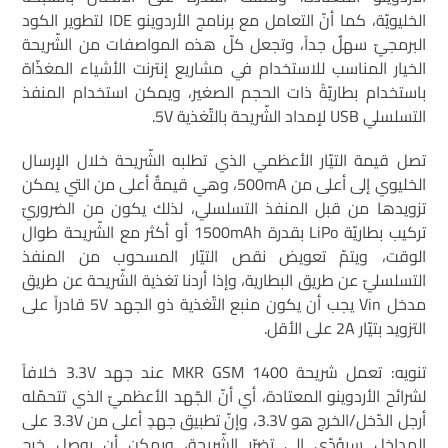
الخليويّة، كما أنّ التعامل مع برنامج الأردوينو IDE لتطوير الكود
البرمجيّ سهلٌ جداً، وتجعل كلّ هذه المواصفات من الشّريحة
الخيار المناسب للاستخدام في مشاريع إنترنت الأشياء المغذّاة
باستخدام بطاريّةً ذات الحجم الصغير، ويمكن استخدام المنفذ
التسلسلي USB لإمداد الشّريحة بالتّغذية 5V.
تصل قيمة التيّار الأعظمي الذي تطلبه الشّريحة خلال الإرسال
الخليوي إلى أعلى من 500mA، وهي قيمةٌ أعلى من التي يمكن
تزويدها من قبل المنفذ التسلسلي، لذلك يكون من الضروريّ
تركيب بطاريّة LiPo بقدرة 1500mAh أو أكثر مع الشّريحة طوال
الوقت، ويتمّ تعويض نقص التيّار المسحوب من المنفذ
التسلسليّ عن طريق البطارية، وإذا أردنا تغذية الشّريحة عن طريق
مدخل Vin يجب أن يكون منبع التّغذية ذو الجهد 5V قادراً على
التزويد بتيّار 2A على الأقل.
تنويه: تعمل شريحة MKR GSM 1400 عند جهد 3.3V خلافاً
لشرائح الأردوينو المعتادة، أي أنّ الجّهد الأعظميّ الذي تتحمّله
أرجل الدّخل/الخرج هو 3.3V، وإنّ تطبيق جهدٍ أعلى من 3.3V على
المداخل سيؤدّي إلى تضرّر الشّريحة، ويمكن أن يوصل خرج