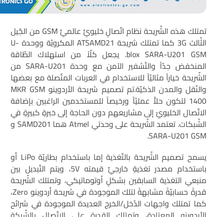
تمتلك هذه الشّريحة نظام اتّصالٍ خليويٍّ عالميٍّ GSM من الجّيل
الثّالث 3G كما تمتلك شريحة ATSAMD21 المكرويّة ووحدة U-
blox SARA-U201 GSM. يجعل كلّاً من استهلاك الطّاقة
المنخفض جدّاً والتّشفير الآمن مع وحدة SARA-U201 من
الشّريحة خياراً مثاليّاً للاستخدام في العربات المتّصلة مع بعضها
والنّقل والمدن الذكيّة.تم تصميم شريحة الأردوينو MKR GSM
1400 لتكون حلاًّ عمليّاً ورخيصاً للمستخدمين الراغبين بإضافة
الاتّصال الخليويّ إلى مشاريعهم دون الحاجة إلى خبرةٍ كبيرةٍ في
الشّبكات. تعتمد الشّريحة على وحدتي Atmel هما SAMD201 و
SARA-U201 GSM.
يسمح تصميم الشّريحة بالتّغذية إما باستخدام بطاريّة LiPo أو
باستخدام مصدر تغذيةٍ خارجيٍّ قيمته 5V، ويتم التّبديل بين
منبعي التغذية السابقين بشكلٍ أوتوماتيكي، وتمتلك الشّريحة
قدرةً حسابيّةً مشابهةً لتلك الموجودة في شريحة أردوينو Zero،
كما تمتلك واجهات الدّخل/الخرج العديدة الموجودة في شرائح
الأردوينو المعتادة، وتمتلك القدرة على الاتّصال بالشّبكة