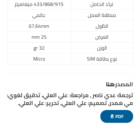
تردّد الحامل
433/868/915 ميغاهرتز
منطقة العمل
عالمي
الطّول
67.64mm
العرض
25 mm
الوزن
32 gr
نوع بطاقة SIM
Micro
المصدر:
هنا
ترجمة: عدي ناصر , مراجعة: علي العلي، تدقيق لغوي:
مي همدر, تصميم: علي العلي, تحرير: علي العلي.
PDF 📄