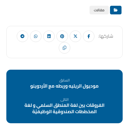
مقالات
السابق
موديول الريليه وربطه مع الأردوينو
التالى
الفروقات بين لغة المنطق السلمي و لغة
المخططات الصندوقية الوظيفيّة