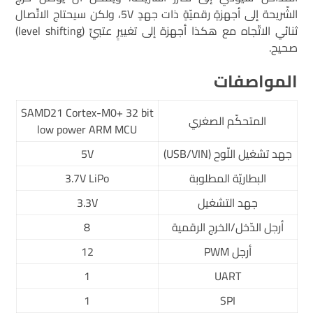
الشّريحة إلى أجهزةٍ رقميّةٍ ذات جهدٍ 5V، ولكن سيحتاج الاتّصال
ثنائي الاتّجاه مع هكذا أجهزة إلى تغييرٍ عتبيٍّ (level shifting)
صحيح.
المواصفات
SAMD21 Cortex-M0+ 32 bit
المتحكّم الصغري
low power ARM MCU
جهد تشغيل اللّوح (USB/VIN)
5V
البطاريّة المطلوبة
3.7V LiPo
جهد التشغيل
3.3V
أرجل الدّخل/الخرج الرقمية
8
أرجل PWM
12
1
UART
1
SPI