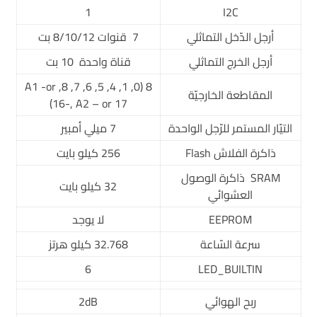
1
I2C
أرجل الدّخل التماثلي
7 قنوات 8/10/12 بت
أرجل الخرج التماثلي
قناة واحدة 10 بت
8 (0, 1, 4, 5, 6, 7, 8, A1 -or
المقاطعة الخارجيّة
16-, A2 – or 17)
التيّار المستمر للرّجل الواحدة
7 ميلي أمبير
ذاكرة الفلاش Flash
256 كيلو بايت
SRAM ذاكرة الوصول
32 كيلو بايت
العشوائي
EEPROM
لا يوجد
سرعة السّاعة
32.768 كيلو هرتز
6
LED_BUILTIN
ربح الهوائي
2dB