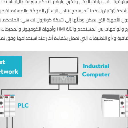
وقية نقل بيانات الدخل والخرج وأوامر التّحكم بسرعة عالية باستخد
الشبكة (تراتبيتها)، كما أنه يسمح بتبادل الرسائل المهمَّة والمستعجلة م
كون الأجهزة التي يمكن وصلُها إلى شبكة كونترول نت هي: المتحكمات 
وهياكل أجهزة الدخل والخرج والواجهات بين المستخدم والآلة HMI وأ
ضافية و/أو التطبيقات التي تعمل بكفاءة أكبر عند استخدامها وَفق ن