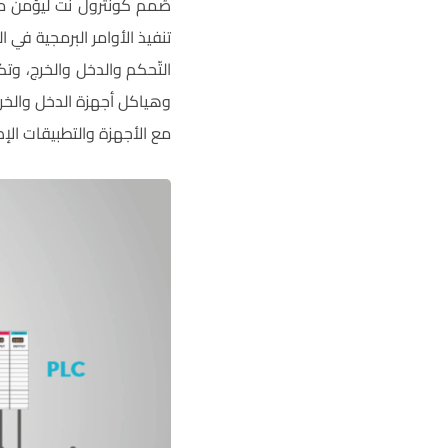
صُمم كونترول نت ليؤمن موث
تنفيذ الأوامر البرمجية في 
التّحكم والدخل والخرج، وت
مع الأجهزة والتطبيقات الإ