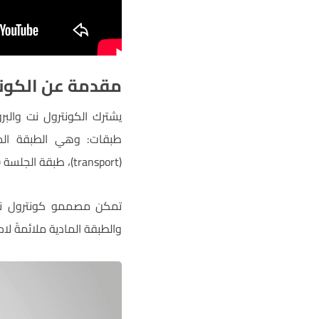
مقدمة عن الكونت
(transport)، طبقة الجلسة (session)، وطبقة التقديم أو العرض (presentation)، وطبقة التطبيقات (application).
والطبقة المادية ملائمةً لاحتياج