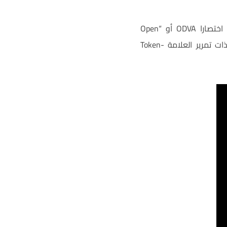
هي بروتوكول انترنتٍ صناعيٍّ مفتوح تديره جمعية خاصة من الشركات تدعى اختصارا ODVA أو “Open
DeviceNet Vendors Association” حيث يعتمد البرتوكول على طوبولوجيا شبكة تحكم خطيّة ذات تمرير العلامة Token-