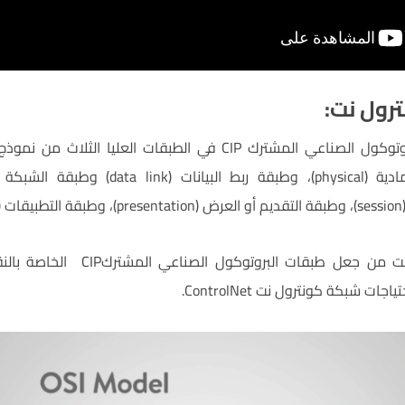
رول نت:
تمكن مصممو كونترول نت من جعل طبقات 
ات شبكة كونترول نت ControlNet.