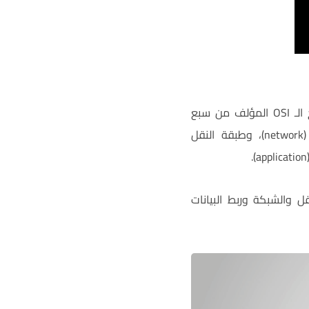
يشترك الكونترول نت والبروتوكول الصناعي المشترك CIP في الطبقات العليا الثلاث من نموذج الـ OSI المؤلف من سبع
طبقات: وهي الطبقة المادية (physical)، وطبقة ربط البيانات (data link) وطبقة الشبكة (network)، وطبقة النقل
البروتوكول الصناعي المشتركCIP الخاصة بالنقل والشبكة وربط البيانات