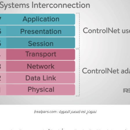
نموذج osi (مصدر الصورة : realpars.com)