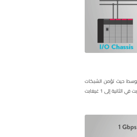
 وهو في المجال المتوسط حيث تؤمن الشبكات
الشائعة الأخرى معدلات أعلى أو أقل مثل Ethernet IP التي يتراوح معدل النقل فيها بين 10 ميغابت في الثانية إلى 1 غيغابت