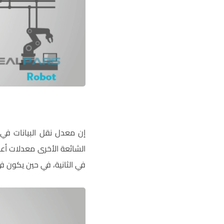
في الثانية، في حين يكون في شبكة DeviceNet بين 125 إلى 500