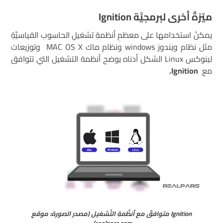
ميّزةٌ أخرى
لبرمجيَّة
Ignition
يمكنُ استخدامها على معظمِ أنظمةِ تشغيلِ الحاسوب القياسيَّةِ
مثل نظام ويندوز windows ونظام ماك MAC OS X وتوزيعات
لينوكس Linux الشكل أدناه يوضح أنظمة التشغيل التي تتوافق
مع
Ignition.
Ignition متوافقٌ مع أنظِّمةِ التَّشغيل (مصدر الصورة: موقع