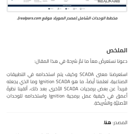
مخطط الوحدات الشامل (مصدر الصورة: موقع realpars.com).
الملخص
دعونا نستعرضُ معاً ما تمَّ شرحهُ في هذا المقال:
استعرضنا معنى SCADA وكيف يتم استخدامه في التطبيقاتِ
الصناعيةِ، تعلمنا أيضاً، ما هو Ignition SCADA وما الذي يجعله
فريداً عن بعض برمجيات SCADA الأخرى. بعد ذلك، ألقينا نظرةً
أعمق في كيفية عمل برمجية Ignition واستخدامه للوحداتِ
الأصليَّةِ والشَّريكةِ.
المصدر:
هنا
.