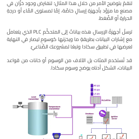
لنقمْ بتوضيح الأمر من خلال هذا المثال؛ لنفترض وجود خزَّان في
مصنع ما مزوَّد بأجهزةِ إرسالٍ خاصَّة، إمَّا لمستوى المَّاءِ أو درجةِ
الحرارةِ أو الضَّغط.
ترسلُ أجهزةُ الإرسالِ هذه بياناتٌ إلى المتحكِّم PLC الذي يتعاملُ
مع إشاراتِ البيانات بطريقةٍ ما ويخزنها كوسومٍ ليصار في النهاية
لعرضها في تطبيق سكادا وتبعًا لمشروعكَ الصِّناعيِّ.
قد تُستخدم المئات بل الآلاف من الوسوم أو خانات من قواعد
البيانات، الشكل أدناه يوضح وسوم سكادا.