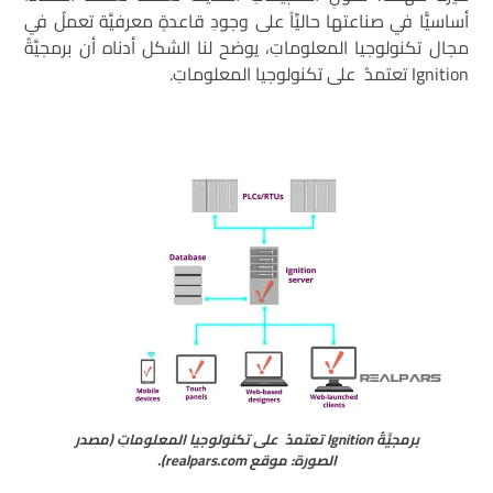
أساسيًّا في صناعتها حاليِّاً على وجودِ قاعدةٍ معرفيَّة تعملُ في
مجال تكنولوجيا المعلوماتِ، يوضح لنا الشكل أدناه أن برمجيَّةُ
Ignition تعتمدُ على تكنولوجيا المعلوماتِ.
برمجيَّةُ Ignition تعتمدُ على تكنولوجيا المعلوماتِ (مصدر
الصورة: موقع realpars.com).