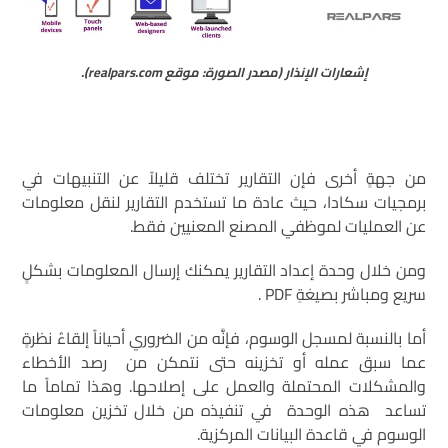
إشعارات الإنذار (مصدر الصورة: موقع realpars.com).
من جهةٍ أخرى فإن التقارير تختلف قليلاً عن التنبيهات في
برمجيات سكادا، حيث عادة ما تستخدم التقارير لنقل معلومات
عن العمليات لموظفي المصنع المعنيين فقط.
ومن خلال وحدة إعداد التقارير يمكنك إرسال المعلومات بشكلٍ
سريع ومباشر بصيغةِ PDF .
أما بالنسبة لمسجل الوسوم، فإنَّه من الضروري أحياناً إلقاءُ نظرةٍ
عما سبق عمله أو تخزينه حتى نتمكن من رصد الأخطاء
والمشكلات المحتملة والعمل على إصلاحها. وهذا تماماً ما
تساعد هذه الوحدة في تنفيذه من خلال تخزين معلومات
الوسوم في قاعدة البيانات المركزية.