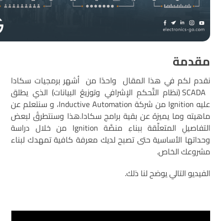
مقدمة
نقدم لكم في هذا المقال واحدًا من أشهر برمجيات سكادا
SCADA (نظام التَّحكمِ الإشرافي وتوزيعُ البيانات) الذي يطلق
عليه Ignition من شركة Inductive Automation، و سنتعلم عن
ماهيته وما يميزهُ عن بقية برامج سكادا.هذا وسنتطرقُ لبعض
التفاصيلِ المتعلِّقة ببناءِ منصَّة Ignition من خلال دراسة
وحداتها الأساسية حتى تصبح لديك معرفة كافية تمهدك لبناء
مشروعك الخاص.
الفيديو التالي يوضح لنا ذلك.