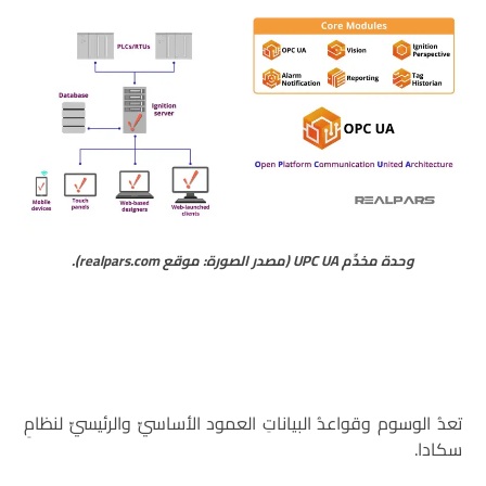
وحدة مخدِّم UPC UA (مصدر الصورة: موقع realpars.com).
تعدُ الوسوم وقواعدُ البياناتِ العمود الأساسيِّ والرئيسيِّ لنظامِ
سكادا.