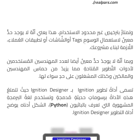
realpars.com).
وتمتازُ بترخيصٍ غيرِ محدودِ الاستخدام، هذا يعني أنَّهُ لا يوجد حدٌّ
معينٌ لاستعمالِ الوسومِ Tags أوالشَّاشات أو تطبيقاتِ العُملاءِ،
اللَّازمة لبناءِ مشروعكَ.
وبما أنَّهُ لا يوجدُ حدٌّ معينٌ أيضا لعدد المهندسين المُستخدمين
لأدواتِ التَّطوير المُتاحةِ مما يزيدُ من حماسِ المهندسين
والمالكين وكذلك المشغلون على حدٍ سواء لها.
تسمى أداةُ تطوير Ignition بـ Ignition Designer حيثُ تتمتعُ
هذهِ الأداةُ برسوماتٍ حديثةٍ مُدمجةٍ وتستخدم لغةُ البرمجةِ
المشهورةِ التي تعرف بالباثيون (
Python
)، الشكل أدناه يوضح
أداة التطوير Ignition Designer.