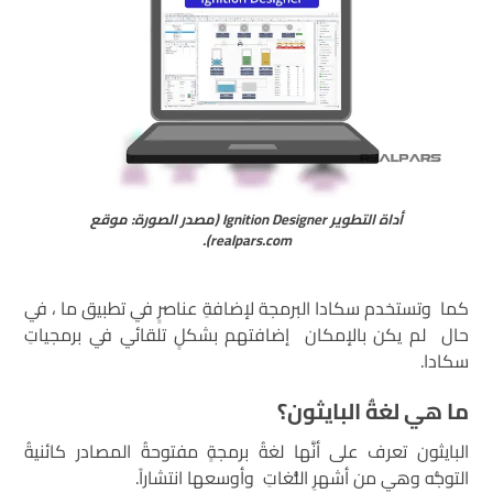
أداة التطوير Ignition Designer (مصدر الصورة: موقع
realpars.com).
كما وتستخدم سكادا البرمجة لإضافةِ عناصرٍ في تطبيق ما ، في
حال لم يكن بالإمكان إضافتهم بشكلٍ تلقائي في برمجياتِ
سكادا.
ما هي لغةُ البايثون؟
البايثون تعرف على أنَّها لغةُ برمجةٍ مفتوحةُ المصادر كائنيةُ
التوجُّه وهي من أشهرِ اللُّغاتِ وأوسعها انتشاراً.