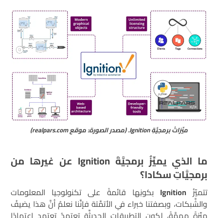
ميِّزاتُ برمجيَّةِ Ignition. (مصدر الصورة: موقع realpars.com)
ما الذي يميِّزُ برمجيَّةَ
Ignition
عن غيرها من
برمجيَّاتِ سكادا؟
تتميّزُ
Ignition
بكونِها قائمةً على تكنولوجيا المعلومات
والشَّبكات، وبصفتنا خبراء في الأتمَّتة فإنَّنا نعلمُ أنَّ هذا يضيفُ
ميِّزةً مهمَّةً، لكونِ التطبيقاتِ الحديثَّة تعتمدُ تعتمد اعتمادًا