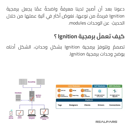
دعونا بعد أن أصبح لدينا معرفةٌ واضحةٌ عمَّا يجعل برمجيةَ
Ignition فريدةً من نوعها، نغوصُ أكثر في آليةِ عملها من خلال
الحديثِ عن الوحدات modules.
كيف تعملُ برمجية
Ignition
؟
تصممُ وتتوفرُ برمجية Ignition بشكلِ وحداتٍ، الشكل أدناه
يوضح وحدات برمجية Ignition.