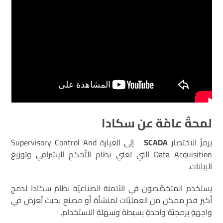
لمحةٌ عامّة عن سكادا
يرمزُ الاختصار
SCADA
إلى العبارة Supervisory Control And
Data Acquisition التي تعني نظام التَّحكمِ الإشرافي وتوزيعَ
البيانات.
يستخدم المتخصِّصون في الأتمتة الصناعيّة نظامَ سكادا لدمج
أكبر قدرٍ ممكن من العمليّات لمنشأة أو مصنع بحيث تُعرض في
واجهةٍ برمجيّة واحدةٍ بسيطة وسهلةِ الاستخدام.