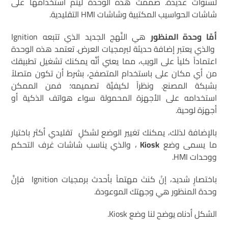
لسنوات عديدة. صممت هذه الوحدة ليتم استخدامها على
شاشات الحواسيب المكتبية وشاشات HMI التقليدية.
أمّا وحدة المنظور
هي النَّهج الجديد الذي تتبعه Ignition
والذي يعتبر إضافة حديثة لبرمجيات العرض. تعتمد هذه الوحدة
اعتماداً كلياً على الويب، مما يعني أنَّه يمكنك تشغيل تطبيقك
من أي مكان على باستخدام المتصفح، بشرط أن تكون متصلاً
بشبكة المصنع. ونظراً لكيفيَّة تصميمه؛ فمن الممكن
استخدامه على الأجهزة المحمولة سواء هواتف الذكية أو
أجهزة لوحية.
بالإضافة لذلك، يمكنك تغيير الوضع لشكلٍ تقليدي أكثر باختيار
ما يسمى وضع
Kiosk
، والذي يناسب شاشات غرف التحكم
ووحدات HMI.
باختصارٍ شديد، إنْ كنتَ مهتماً بأحدث برمجيات Ignition فإنَّ
وحدة المنظور هي وجهتك الموعودة.
الشكل أدناه يوضح لنا وضع Kiosk.