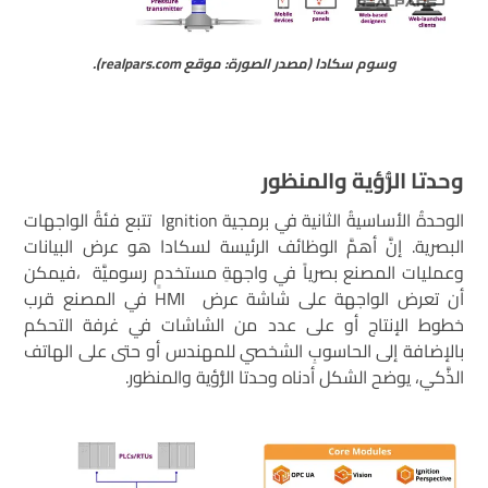
وسوم سكادا (مصدر الصورة: موقع realpars.com).
وحدتا الرُّؤية والمنظور
الوحدةُ الأساسيةُ الثانية في برمجية Ignition تتبع فئةُ الواجهات
البصرية. إنَّ أهمَّ الوظائف الرئيسة لسكادا هو عرض البيانات
وعمليات المصنع بصرياً في واجهةِ مستخدمٍ رسوميَّة ،فيمكن
أن تعرض الواجهة على شاشة عرض HMI في المصنع قرب
خطوط الإنتاج أو على عدد من الشاشات في غرفة التحكم
بالإضافة إلى الحاسوبِ الشخصي للمهندس أو حتى على الهاتف
الذَّكي، يوضح الشكل أدناه وحدتا الرُّؤية والمنظور.