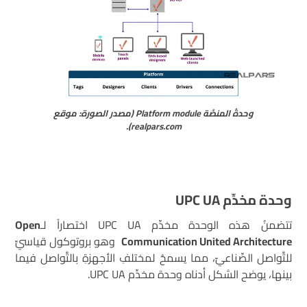
وحدةُ المنصَّة Platform module (مصدر الصورة: موقع
realpars.com).
وحدة مخدِّم
UPC UA
تتضمنُ هذه الوحدة مخدِّم UPC UA اختصاراً لـ
Open
Communication United Architecture
وهو بروتوكول قياسيِّ
للتَّواصل الصِّناعيّ، مما يسمحُ لمختلفِ الأجهزةِ بالتَّواصل فيما
بينها، يوضح الشكل أدناه وحدة مخدِّم UPC UA.