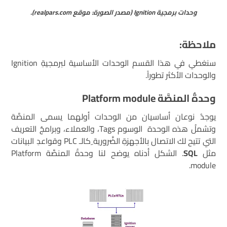
وحدات برمجية Ignition (مصدر الصورة: موقع realpars.com).
ملاحظة:
سنغطي في هذا القسم الوحدات الأساسية لبرمجيةِ Ignition
والوحدات الأكثر تطوراً.
وحدةُ المنصَّة
Platform module
يوجدُ نوعان أساسيان من الوحدات أولهما يسمى المنصَّة
وتشملُ هذه الوحدة الوسوم Tags، والعملاء، وبرامجُ التعريف
التي تتيح لك الاتصال بالأجهزةِ الضَّرورية ِكالـ PLC وقواعدِ البيانات
مثل
SQL
. الشكل أدناه يوضح لنا وحدةُ المنصَّة Platform
module.