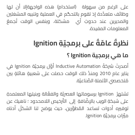
على الرغم من سهولة (استخدام) هذه الواجهةإلا أن لها
وظائف متعدِّدة إذ تقوم بالتحكُّم في العملية وتنبيه المشغلين
والمديرين عند حدوثِ أي مشكلة، وبنفس الوقت تُجمعُ
المعلومات المفيدة.
نظرةٌ عامّةٌ على برمجيّةِ
Ignition
ما هي برمجية
Ignition
؟
أصدرتْ شركةُ Inductive Automation أوَّل برمجيّة Ignition في
يناير عام 2010 ومنذُ ذلك الوقت حصلت على شعبيةٍ هائلةٍ بين
مُتخصصي الأتمتة الصِّناعيّة.
تشتهرُ Ignition برسوماتها العصريّة والفعَّالة وبنيتها المعتمدةِ
على شبكةِ الويب بالإضَّافةِ إلى التَّرخيص اللامحدود ؛ ناهيكَ عن
توفيره أدوات تساعد المُطوِّرين، حيث يوضح لنا الشكلُ أدناه
ميِّزاتِ برمجيَّةِ Ignition.