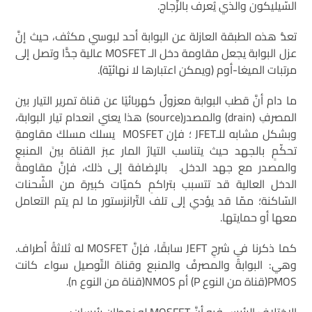
السّيليكون والذي يُعرف بالزّجاج.
تعدُّ هذه الطبقة العازلة عن البوابة أحد لبوسي مكثف، حيث إنَّ
عزل البوابة يجعل مقاومة دخل الـ MOSFET عالية جدًّا وتصل إلى
مرتبات الميغا-أوم (ويمكن اعتبارها لا نهائيّة).
ما دام أنَّ قطب البوابة معزولٌ كهربائيًا عن قناة تمرير التيار بين
المصرفِ (drain) والمصدر(source) هذا يعني انعدام تيار البوابة،
وبشكل مشابه للـJFET ؛ فإن MOSFET يسلك مسلكَ مقاومةِ
تحكّمٍ بالجهد حيث يتناسب التيارُ المار عبرَ القناة بينَ المنبعِ
والمصدر مع جهد الدخل. بالإضافة إلى ذلك، فإنَّ مقاومةَ
الدخل العالية قد تتسبب بتراكمِ كميّات كبيرة من الشّحنات
السّاكنة؛ ممّا قد يؤدي إلى تلف التّرانزستور ما لم يتم التعامل
معها أو حمايتها.
كما ذكرنا في شرحِ JEFT سابقًا، فإنَّ MOSFET له ثلاثةُ أطراف.
وهي: البوابةُ والمصرفُ والمنبع وقناة التّوصيل سواء كانت
PMOS(قناة من النوع P) أم NMOS(قناة من النوع n).
الاختلاف الرئيس فيه أنَّ MOSFET له نمطان رئيسان: