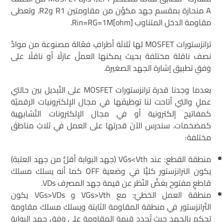
A منحازة بمقسم جهد مكوَّن من مقاومتين R1 وR2. وتعطى
مقاومة الدخل المتناوب Rin=RG=1M[ohm].
ترانزستورات MOSFET لها ثلاثة أطرافٍ فعّالة مصنوعة من موادَّ
نصف ناقلة مختلفة بحيث يمكنها العملُ عازلًا أو ناقلًا على
وَفقِ تطبيق إشارة الجهد الصغيرة.
بعدما وجدنا قدرة ترانزستورات MOSFET على التّبديل بين حالتي
عملٍ والتي أتاحت لنا توظيفَها في مجال الإلكترونيات الرقميّة
كمفاتيح إلكترونية أو في مجال الإلكترونات التّشابهية
كمضخمات. سندرس الآنَ قدرتها على العمل في ثلاثِ مناطقَ
مختلفة:
منطقة القطع: عند VGs<Vth (جهد البوابة أقلُّ من جهد العتبة)
يكون الترانزستور كليًّا في وضعية OFF كما أنه يسلك مسلكَ
قاطعٍ مفتوح بغضِّ النّظر عن قيمة جهد المصرف VDs.
منطقة العمل الخطيِّ: مع VGs>Vth و VGs>VDs يكون
التّرانزستور في منطقة المقاومة الثابتة ويسلك مسلكَ مقاومة
تحكم بالجهد حيث تُحدد قيمة المقاومة على وَفق جهدِ البوابة