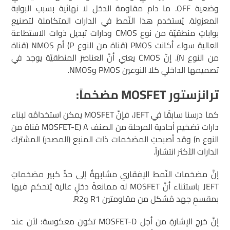
وضعية OFF. ما دام مقاومة الدخل لا نهائية بسبب البوابة
المعزولة. يُستخدم هذا النّمط في الدارات المتكاملة لتصنيع
بواباتٍ منطقيّة من نوع CMOS ودارات تبديل ذوات الاستطاعة
العالية سواء أكانت PMOS (قناة من النوع P) أم NMOS (قناة
من النوع N). إنّ CMOS يعني أنَّ العناصرَ المنطقيّة يوجد في
تصميمها الداخلي كلا النوعين PMOS وNMOS.
ترانزستور
MOSFET
مضخماً:
كما درسنا سابقًا في JEFT، فإنَّ MOSFET يمكن استخدامُه لبناء
دارات تضخيم أحادية المرحلة من الصنف A (MOSFET-E قناة من
النوع n) وقد أصبحتِ المضخمات ذات المنبع (المصدر) المشترك
الدارات الأكثر انتشاراً.
إنَّ مضخمات النّمط الإفقاري مشابهةٌ إلى حدٍّ كبير مضخماتِ
JEFT باستثناء أنَّ MOSFET له ممانعةُ دخلٍ عالية يُتحكم فيها
بمقسمِ جهد مُشكل من مقاومتين R1 وR2.
إنَّ خرج الإشارةِ من أجل MOSFET-D تكون معكوسة؛ لأن عند