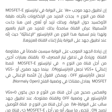
إن تطبيق جهدِ موجب +Ve على البوابة في ترانزستور MOSFET-E
قناة من النوع n يجذبُ المزيد من الإلكترونات باتّجاه طبقة
الأوكسيد حول البوابة، وبذلك تزيد أو تُغني (من هنا جاءت
التّسمية) عرضَ القناة سامحةً بذلك للمزيد من التيار بالعبور
ولهذا يتم تسمية هذا النوع من الترانزستور “الإغنائيّة” حيث إنّه
عند تطبيق جهد على البوابة يتمّ إغناء القناة (تعزيزها).
إن زيادة الجهد الموجب على البوابة سيسببُ نقصاناً في مقاومة
القناة وزيادةً في تدفق تيار المصرف ID بالقناة. بعبارات أخرى
من أجل قناة من النوع n في ترانزستور MOSFET-E (نمط
إغنائي) +VGS تجعل الترانزستورON. بينما جهد صفري أو -VGS
تجعل التّرانزستور OFF ، ويمكن القولُ إنّ النّمط الإغنائي في
MOSFET يعادل مفتاحًا في وضعية الفتح (Normaly Open).
والعكس صحيح من أجل قناة من النّوع p حين يكون VGs=0
التّرانزستور في وضعية OFF والقناة مفتوحة، عند تطبيق جهد
سالب على البوابة(-Ve) من أجل قناة من النوع p قناة التّوصيل
تصبح ON . نلخص ما سبق أنه من أجل MOSFET-E ذي قناة من