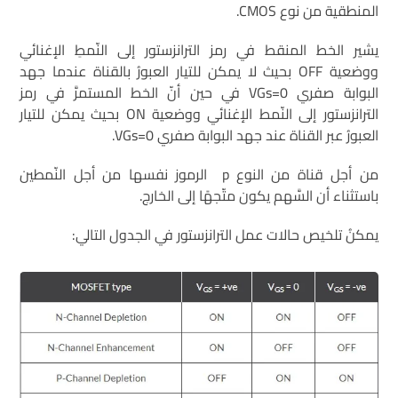
المنطقية من نوع CMOS.
يشير الخط المنقط في رمز الترانزستور إلى النّمطِ الإغنائي
ووضعية OFF بحيث لا يمكن للتيار العبورُ بالقناة عندما جهد
البوابة صفري VGs=0 في حين أنّ الخط المستمرَّ في رمز
الترانزستور إلى النّمط الإغنائي ووضعية ON بحيث يمكن للتيار
العبورُ عبر القناة عند جهد البوابة صفري VGs=0.
من أجل قناة من النوع p الرموز نفسها من أجل النّمطين
باستثناء أن السَّهم يكون متّجهًا إلى الخارج.
يمكنُ تلخيص حالات عمل الترانزستور في الجدول التالي: