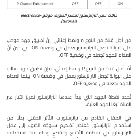
حالات عمل الترانزستور (مصدر الصورة: موقع electronics-
tutorials)
من أجل قناة من النوع n ونمط إغنائي، إنَّ تطبيق جهد موجب
على البوابة تجعل الترانزستور يعمل في وضعية ON في حين أنَّ
انعدام الجهد تجعله في وضعية OFF.
أمَّا أجل قناة من النوع P ونمط إغنائي، فإن تطبيق جهد سالب
على البوابة تجعل الترانزستور يعمل في وضعية ON بينما انعدام
الجهد تجعله في وضعية OFF.
تُحدد نقطة الجهد التي يبدأ عندها الترانزستور تمريرَ التيار عبر
القناة تبعًا لجهد العتبة.
في المقال القادمِ من ترانزستورات التّأثر الحقلي بدلًا من
استخدام الترانزستور كعنصر تضخيم سنوجّه الضوء إلى عمل
الترانزستور في منطقة التّشبع والقطع وذلك عندَ استخدامه