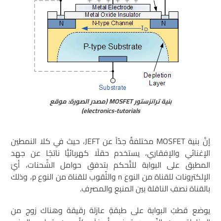
بنية ترانزستور MOSFET (مصدر الصورة: موقع
electronics-tutorials)
إنَّ بنية MOSFET مختلفةٌ جدّاً عن JEFT، حيث في كلا النمطين
الإغنائي والإفقاري، يستخدم حقلًا كهربائيًّا ناتجًا عن جهد
المطبق على البوابة للتَّحكم بتدفقِ حوامل الشّحنات، أيْ
الإلكترونات للقناة من النوع n والثّقوب للقناة من النوع p، وذلك
بالقناة نصفِ الناقلة بين المنبع والمصرفِ.
يوضع قطبُ البوابة على طبقةٍ عازلة رقيقة وهناك زوج من