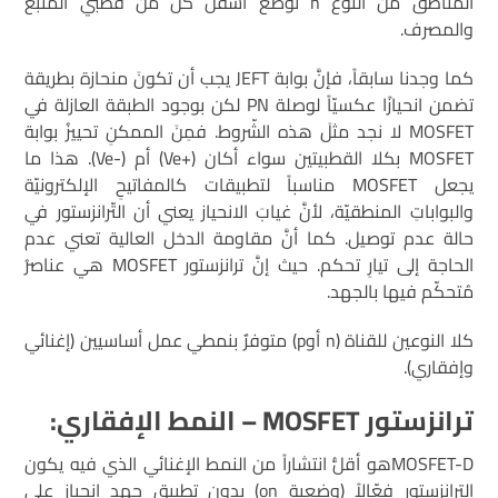
المناطق من النّوع n توضع أسفلَ كلّ من قطبي المنبع
والمصرف.
كما وجدنا سابقاً، فإنَّ بوابة JEFT يجب أن تكونَ منحازة بطريقة
تضمن انحيازًا عكسيّاً لوصلة PN لكن بوجود الطبقة العازلة في
MOSFET لا نجد مثلَ هذه الشّروط. فمِنَ الممكنِ تحييزُ بوابة
MOSFET بكلا القطبيتين سواء أكان (+Ve) أم (-Ve). هذا ما
يجعل MOSFET مناسباً لتطبيقات كالمفاتيحِ الإلكترونيّة
والبواباتِ المنطقيّة، لأنَّ غيابَ الانحياز يعني أن التّرانزستور في
حالة عدم توصيل. كما أنَّ مقاومة الدخل العالية تعني عدم
الحاجة إلى تيارِ تحكم. حيث إنَّ ترانزستور MOSFET هي عناصرُ
مُتحكّم فيها بالجهد.
كلا النوعين للقناة (n أوp) متوفرٌ بنمطي عمل أساسيين (إغنائي
وإفقاري).
ترانزستور MOSFET – النمط الإفقاري:
MOSFET-Dهو أقلُّ انتشاراً من النمط الإغنائي الذي فيه يكون
الترانزستور فعّالاً (وضعية on) بدون تطبيقِ جهد انحياز على