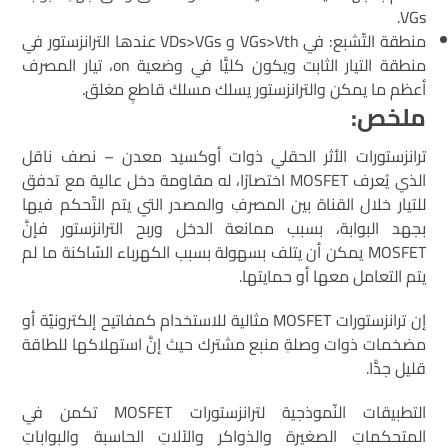
VGs.
منطقة التّشبع: في VGs>Vth و VDs>VGs عندها الترانزستور في
منطقة التيار الثابت ويكون كليًّا في وضعية on، تيار المصرف
أعظم ما يمكن والترانزستور يسلك مسلكَ قاطعٍ مغلق.
ملخص:
ترانزستورات الأثر الحقلي ذوات أوكسيد معدن – نصف ناقل
الذي يُعرف MOSFET اختصارًا، له مقاومة دخل عالية مع تدفق
للتيار خلال القناة بين المصرفِ والمصدر التي يتم التّحكم فيها
بجهد البوابة، بسبب ممانعة الدخل وربح الترانزستور فإنَّ
MOSFET يمكن أن يتلف بسهولة بسبب الكهرباء السّاكنة ما لم
يتم التعامل معها أو حمايتها.
إن ترانزستورات MOSFET مثالية للاستخدام كمفاتيح إلكترونيّة أو
مضخمات ذوات وصلةِ منبع مشترك حيث إنَّ استهلاكها للطاقة
قليل جدًّا.
التطبيقات النّموذجية لترانزستورات MOSFET تكمن في
المتحكماتِ الصغيرة والذواكر والآلاتِ الحاسبة والبواباتِ