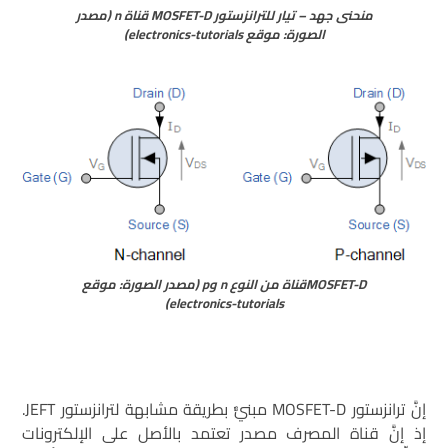
منحنى جهد – تيار للترانزستور MOSFET-D قناة n (مصدر
الصورة: موقع electronics-tutorials)
MOSFET-Dقناة من النوع n وp (مصدر الصورة: موقع
electronics-tutorials)
إنَّ ترانزستور MOSFET-D مبنيٌّ بطريقة مشابهة لترانزستور JEFT.
إذ إنَّ قناة المصرف مصدر تعتمد بالأصل على الإلكترونات