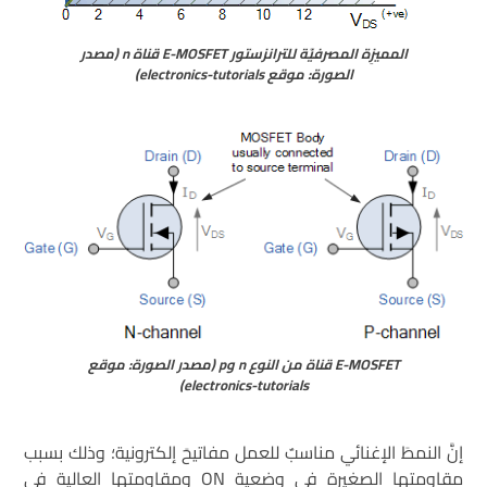
المميزِة المصرفيّة للترانزستور E-MOSFET قناة n (مصدر
الصورة: موقع electronics-tutorials)
E-MOSFET قناة من النوع n وp (مصدر الصورة: موقع
electronics-tutorials)
إنَّ النمطَ الإغنائي مناسبٌ للعمل مفاتيحَ إلكترونية؛ وذلك بسبب
مقاومتها الصغيرة في وضعية ON ومقاومتها العالية في