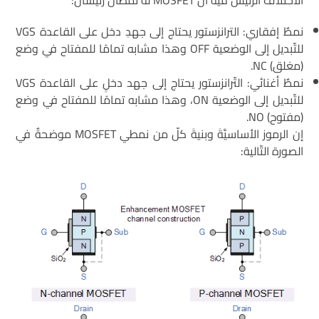
نمطٌ إفقاري: الترانزستور يحتاج إلى جهدِ دخل على القاعدة VGS
للتّبديل إلى الوضعية OFF وهذا مشابه تمامًا للمفتاح في وضع
(مغلق) NC.
نمطٌ أغنائي: التّرانزستور يحتاج إلى جهد دخلٍ على القاعدة VGS
للتّبديل إلى الوضعية ON، وهذا مشابه تمامًا للمفتاح في وضع
(مفتوح) NO.
إن الرموز الأساسيَّةَ وبنيةَ كلّ من نمطي MOSFET موضحةٌ في
الصورة التّالية: