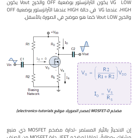
VG LOW يكون التّرانزستور بوضعية OFF والخرج Vout يكون
HIGH، عندما VG في حالة HIGH عندها التّرانزستور بوضعية OFF
والخرج Vout LOW كما هو موضح في الصورة بالأسفل.
مضخم MOSFET-D (مصدر الصورة: موقع electronics-tutorials)
إن الانحيازّ بالتّيار المستمر -لدارة مضخم MOSFET ذي منبع
مشترك -مطابقٌ تمامًا لمضخم JEFT، دارة MOSFET من الصنف