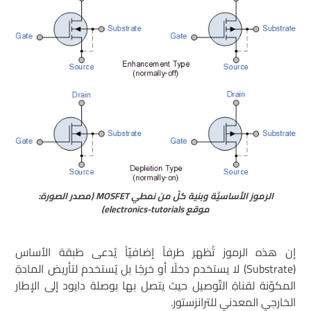
الرموز الأساسيَّة وبنية كلّ من نمطي MOSFET (مصدر الصورة:
موقع electronics-tutorials)
إن هذه الرموز تُظهر طرفاً إضافيّاً يُدعى طبقة الأساس
(Substrate) لا يستخدم دخلًا أو خرجًا بل يُستخدم لتأريض المادةِ
المكوّنة لقناةِ التّوصيل حيث يتصل بها بوصلة دايود إلى الإطار
الخارجي المعدني للترانزستور.