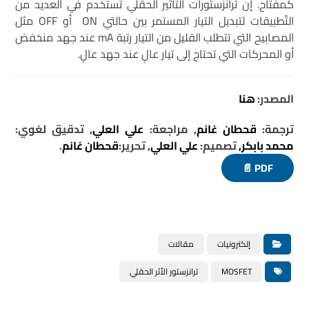
كمفتاح. إن ترانزستورات التأثير الحقلي تُستخدم في العديد من
التّطبيقات لتبديل التيار المستمر بين حالتي ON أو OFF مثل
المصابيح التي تتطلب القليل من التيار رتبة mA عند جهد منخفض
أو المحركات التي تحتاج إلى تيار عالٍ عند جهد عالٍ.
المصدر:
هنا
ترجمة:
قحطان غانم
, مراجعة:
علي العلي
, تدقيق لغوي:
محمد بابكر,
تصميم:
علي العلي
, تحرير:
قحطان غانم
.
PDF 📄
إلكترونيات
مقالات
MOSFET
ترانزستور الأثر الحقلي