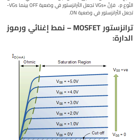
النّوع p، فإنَّ +VGs تجعل التّرانزستور في وضعية OFF بينما VGs-
تجعل التّرانزستور في وضعية ON.
ترانزستور
MOSFET
– نمط إغنائي ورموز
الدارة: