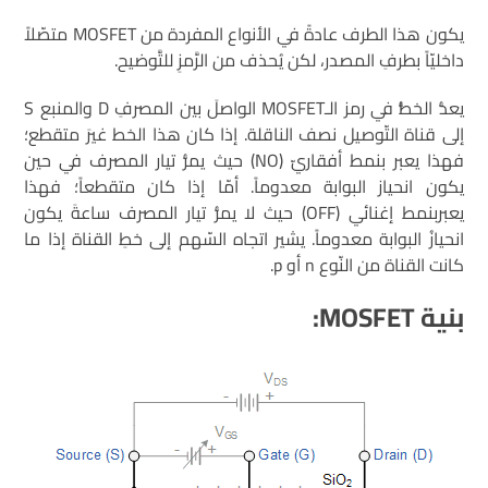
يكون هذا الطرف عادةً في الأنواع المفردة من MOSFET متصّلاً
داخليّاً بطرفِ المصدر، لكن يُحذف من الرَّمزِ للتَّوضيح.
يعدُّ الخطُّ في رمز الـMOSFET الواصلَ بين المصرفِ D والمنبع S
إلى قناة التّوصيل نصف الناقلة. إذا كان هذا الخط غيرَ متقطع؛
فهذا يعبر بنمط أفقاريّ (NO) حيث يمرُّ تيار المصرف في حين
يكون انحياز البوابة معدوماً. أمّا إذا كان متقطعاً؛ فهذا
يعبربنمط إغنائي (OFF) حيث لا يمرُّ تيار المصرف ساعةَ يكون
انحيازُ البوابة معدوماً. يشير اتجاه السّهم إلى خطِ القناة إذا ما
كانت القناة من النّوع n أو p.
بنية MOSFET: