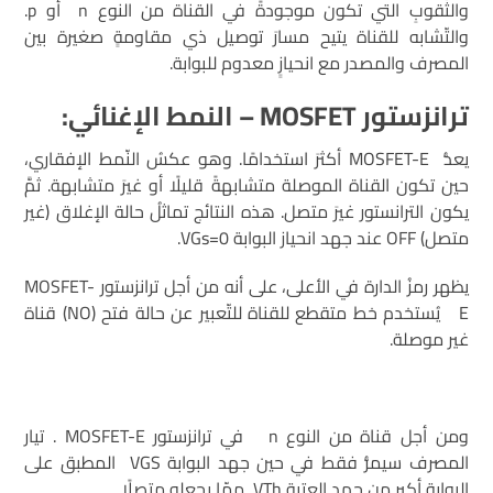
والثّقوبِ التي تكون موجودةً في القناة من النوع n أو p.
والتّشابه للقناة يتيح مسارَ توصيل ذي مقاومةٍ صغيرة بين
المصرف والمصدر مع انحيازٍ معدوم للبوابة.
ترانزستور MOSFET – النمط الإغنائي:
يعدُّ MOSFET-E أكثرَ استخدامًا. وهو عكسُ النّمط الإفقاري،
حين تكون القناة الموصلة متشابهةً قليلًا أو غيرَ متشابهة. ثمَّ
يكون الترانستور غيرَ متصل. هذه النتائج تماثلُ حالة الإغلاق (غير
متصل) OFF عند جهد انحياز البوابة VGs=0.
يظهر رمزُ الدارة في الأعلى، على أنه من أجل ترانزستور MOSFET-
E يُستخدم خط متقطع للقناة للتّعبير عن حالة فتح (NO) قناة
غير موصلة.
ومن أجل قناة من النوع n في ترانزستور MOSFET-E . تيار
المصرف سيمرُّ فقط في حين جهد البوابة VGS المطبق على
البوابة أكبر من جهد العتبة VTh ممّا يجعله متصلًا.