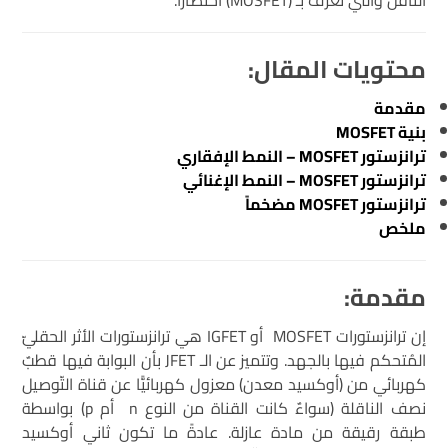
محتويات المقال:
مقدمة
بنية MOSFET
ترانزستور MOSFET – النمط الإفقاري
ترانزستور MOSFET – النمط الإغنائي
ترانزستور MOSFET مضخماً
ملخص
مقدمة:
إن ترانزستورات MOSFET أو IGFET هي ترانزستورات الأثر الحقليّ
المُتحكم فيها بالجهد. وتتميز عن الـ JFET بأن البوابة فيها قطبٌ
كهربائي من (أوكسيد معدن) معزول كهربائيًّا عن قناة التّوصيل
نصف الناقلة (سواءٌ كانت القناة من النوع n أم p) بواسطة
طبقة رقيقة من مادة عازلة. عادةً ما تكون ثاني أوكسيد