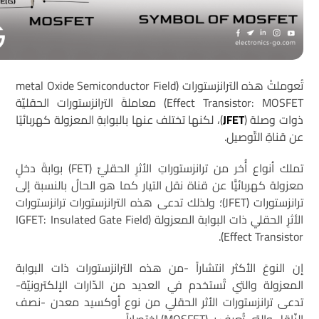
تُعوملتْ هذه الترانزستورات (metal Oxide Semiconductor Field
Effect Transistor: MOSFET) معاملةَ الترانزستورات الحقليّة
ذوات وصلة (
JFET
)، لكنها تختلف عنها بالبوابةِ المعزولة كهربائيًا
عن قناةِ التّوصيل.
تملك أنواع أُخر من ترانزستوراتِ الأثرِ الحقليِّ (FET) بوابةَ دخلٍ
معزولة كهربائيًّا عن قناة نقل التيار كما هو الحالُ بالنسبة إلى
ترانزستورات (JFET)؛ ولذلك تدعى هذه الترانزستورات ترانزستورات
الأثرِ الحقلي ذات البوابة المعزولة (IGFET: Insulated Gate Field
Effect Transistor).
إن النوعَ الأكثر انتشاراً -من هذه الترانزستورات ذات البوابة
المعزولة والتي تُستخدم في العديد من الدّارات الإلكترونيّة-
تدعى ترانزستورات الأثر الحقلي من نوع أوكسيد معدن -نصف
النّاقل والتي تُعرف بـ (MOSFET) اختصاراً.