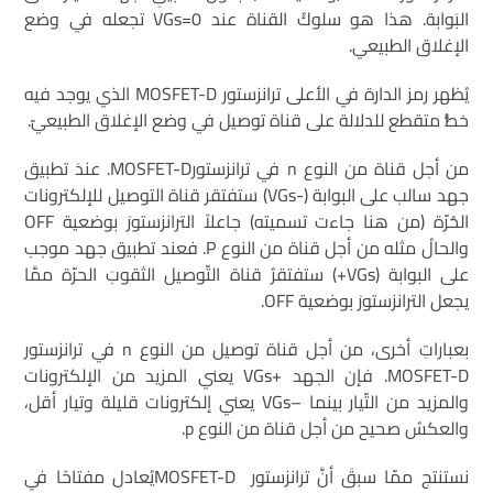
البَوابة. هذا هو سلوكُ القناة عند VGs=0 تجعله في وضع
الإغلاق الطبيعي.
يُظهر رمز الدارة في الأعلى ترانزستور MOSFET-D الذي يوجد فيه
خطُّ متقطع للدلالة على قناة توصيل في وضع الإغلاق الطبيعيّ.
من أجل قناة من النوع n في ترانزستورMOSFET-D. عندَ تطبيق
جهد سالب على البوابة (-VGs) ستفتقر قناة التوصيل للإلكترونات
الحُرّة (من هنا جاءت تسميته) جاعلاً الترانزستورَ بوضعية OFF
والحالُ مثله من أجل قناة من النوع P. فعند تطبيق جهد موجب
على البوابة (VGs+) ستفتقرُ قناة التّوصيل الثقوبَ الحرّة ممَّا
يجعل الترانزستورَ بوضعية OFF.
بعباراتِ أخرى، من أجل قناة توصيل من النوع n في ترانزستور
MOSFET-D. فإن الجهد +VGs يعني المزيد من الإلكترونات
والمزيد من التّيار بينما –VGs يعني إلكترونات قليلة وتيار أقل،
والعكسُ صحيح من أجل قناة من النوع p.
نستنتج ممّا سبقَ أنَّ ترانزستور MOSFET-Dيُعادل مفتاحًا في