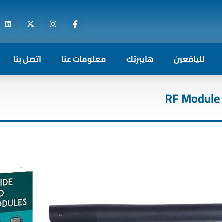
لليافعين
هايبرتِك
معلومات عنا
اتصل بنا