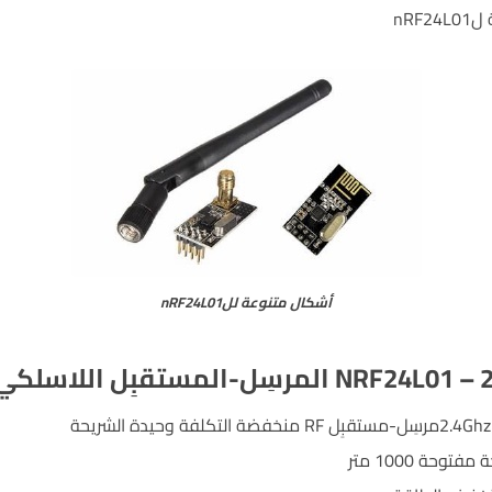
nRF
أشكال متنوعة للnRF24L01