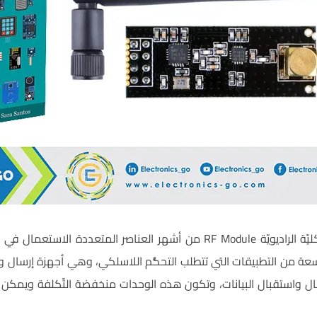
تعتبر وحدة الترددات اللاسكليّة الراديويّة RF Module من أشهر العناصر المت
لة واسعة من التطبيقات التي تتطلب التحكُّم اللاسلكي، وهي أجهزة إرسال و
ستطيع إرسال واستقبال البيانات، وتكون هذه الوحدات منخفضة التّكلفة ويمك