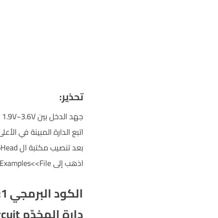
تحذير
:
جهد الدخل بين 1.9V~3.6V ولا يتجاوز هذا المقدار وإلا سينفجر الموديول
اتبع الدارة المبينة في الأعلى لل
بعد تنصيب مكتبة ال RadioHead.
اذهب إلى nrf24_client<<nrf24<<RadioHead<<Examples<<File.
الكود البرمجي 1:للتحميل اضغط
دارة المخدّم Server circuit