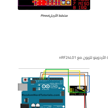
مخطط الأرجلPinout
وينو للزبون مع nRF24L01