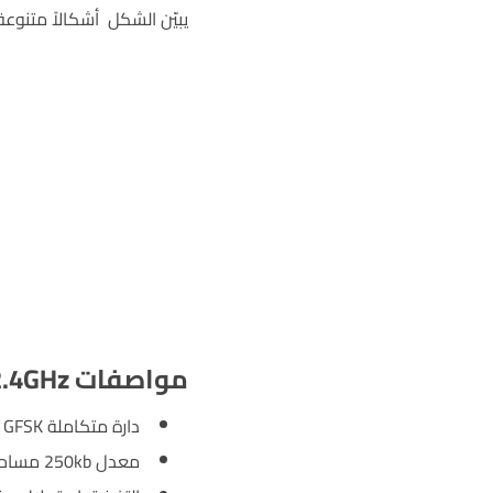
يبيّن الشكل أشكالاً متنوعة ل24L01
مواصفات NRF24L01 – 2.4GHz المرسِل-المستقبِل اللاسلكي RF
دارة متكاملة 2.4Ghz GFSKمرسِل-مستقبِل RF منخفضة التكلفة وحيدة الشريحة
معدل 250kb مساحة مفتوحة 1000 متر