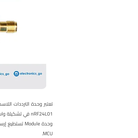
nRF24L01 في تشكي
وحدة Module ت
MCU.