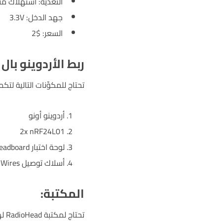
التغذية: استهلاك م
جهد الدخل: 3.3V
السعر: $2
ربط الأردوينو بال nRF24L01
تحتاج للمكوِّنات التالية لتك
أردوينو أونو
2x nRF24L01
لوحة اختبار Breadboard
أسلاك توصيل Jumper Wires
المكتبة:
تحتاج لمكتبة RadioHead لهذا المشروع