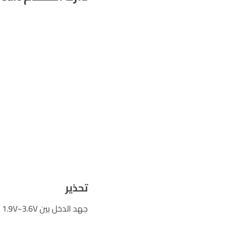
تحذير
جهد الدخل بين 1.9V~3.6V ولا يتجاوز هذا المقدار وإلا يُقلى الموديول