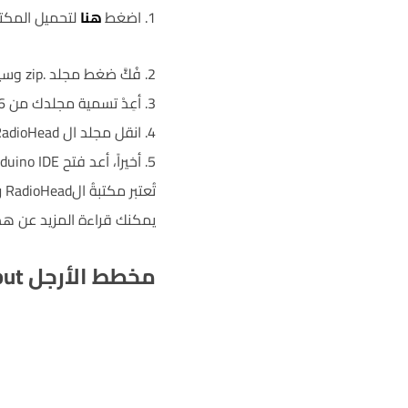
1. اضغط
هنا
لتحميل المكتبة Head library
2. فُكَّ ضغط مجلد .zip وسيظهر لك مجلد RadioHead-1.46
3. أعِدْ تسمية مجلدك من RadioHead-1.46 ل RadioHead
4. انقل مجلد ال RadioHead لمجلدinstallation libraries Arduino IDE لديك
5. أخيراً، أعد فتح Arduino IDE عندك
تُعتبر مكتبةُ الRadioHead رائعةً وتعمل مع كافة موديولات RF المتواجدة في السوق
يمكنك قراءة المزيد عن هذ
مخطط الأرجل Pinout