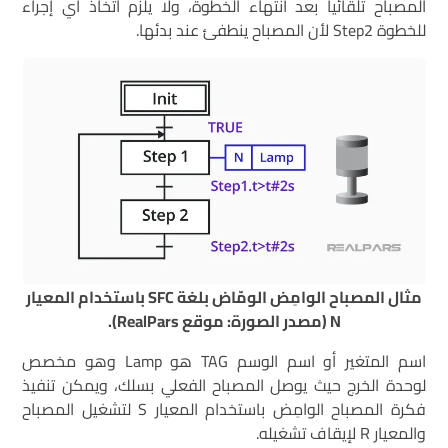
المصباح تلقائياً بعد انتهاء الخطوة، ولا يلزم اتخاذ أي إجراء
للخطوة Step2 لأن المصباح ينطفئ عند بدئها.
مثال المصباح الوامِض الومّاض بلغة SFC باستخدام المعيار
N (مصدر الصورة: موقع RealPars).
اسم المتغير أو اسم الوسم TAG هو Lamp وهو مخصص
لوحدة الخرج حيث يوصل المصباح الفعلي بسلك، ويمكن تنفيذ
فكرة المصباح الوامِض باستخدام المعيار S لتشغيل المصباح
والمعيار R لإيقاف تشغيله.