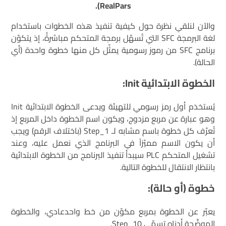
RealPars).
والآن لنلقي نظرة حول كيفية تنفيذ هذه الخطوات باستخدام
لغة البرمجة SFC التي تُسهّل برمجة المتحكم مباشرةًً، إذ يتكوّن
برنامج SFC من رموز رسومية يمثّل كل منها خطوة واحدة (أي
الحالة).
الخطوة الابتدائية
Init
:
يُستخدَم أول رمز رسومي للتهيئة ويدعى الخطوة الابتدائية Init
وهو عبارة عن مربع مزدوج، ويكون اسم الخطوة داخل المربع إذ
تُعرّف كل خطوة باسم مشابه لـ Step_1 (باختلاف الرقم) ويجب
أن يكون الاسم مميّزاً في البرنامج الذي نعمل عليه، وعند
تشغيل المتحكم PLC سيبدأ تنفيذ البرنامج من الخطوة الابتدائية
بانتظار الانتقال للخطوة التالية.
خطوة (أو حالة):
يعبّر عن الخطوة بمربع مكوّن من خط واحدعادي، والخطوة
الموضَّحة أدناه تسمّى Step_10.