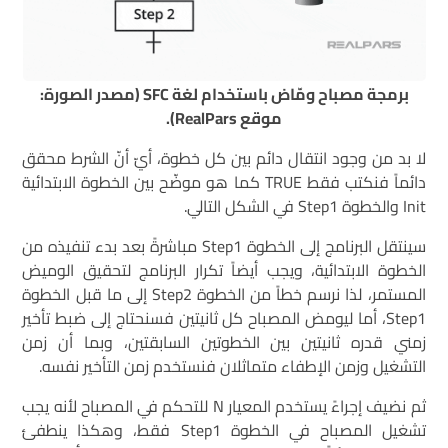
برمجة مصباح ومّاض باستخدام لغة SFC (مصدر الصورة:
موقع RealPars).
لا بد من وجود انتقال دائم بين كل خطوة، أيّ أنّ الشرط محقق
دائماً فنكتب فقط TRUE كما هو موضّح بين الخطوة الابتدائية
Init والخطوة Step1 في الشكل التالي.
سينتقل البرنامج إلى الخطوة Step1 مباشرةً بعد بدء تنفيذه من
الخطوة الابتدائية، ويجب أيضاً تكرار البرنامج لتحقيق الوميض
المستمر، لذا نرسم خطاً من الخطوة Step2 إلى ما قبل الخطوة
Step1، أما ليومض المصباح كل ثانيتين فسنحتاج إلى ضبط تأخير
زمني قدره ثانيتين بين الخطوتين السابقتين، وبما أن زمن
التشغيل وزمن الإطفاء متماثلان فنستخدم زمن التأخير نفسه.
ثم نضيف إجراءً يستخدم المعيار N للتحكم في المصباح لأنه يجب
تشغيل المصباح في الخطوة Step1 فقط، وهكذا ينطفئ