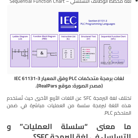
لغة مخطط الوظائف التسلسلي – Sequential Function Chart
لغات برمجة متحكمات PLC وفق المعيار IEC 61131-3
(مصدر الصورة: موقع RealPars).
تختلف لغة البرمجة SFC عن اللغات الأربع الأخرى حيث تُستخدم
هذه اللغة لبرمجة سلسة من العمليات مباشرة في ضمن
المتحكم PLC.
ما معنى “سلسلة العمليات” و
التسلسل في لغة البرمجة
SFC
؟