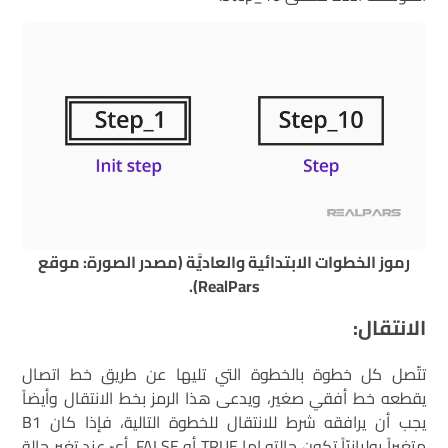
رموز الخطوات الابتدائية والعاديَّة (مصدر الصورة: موقع
RealPars).
الانتقال:
تتّصل كل خطوة بالخطوة التي تليها عن طريق خط اتصال
يقطعه خط أفقي صغير، ويدعى هذا الرمز بخط الانتقال وأيضاً
يجب أن يرافقه شرط للانتقال للخطوة التالية، فإذا كان B1
متغيراً بوليانيّاً تكون حالته إما TRUE أو FALSE، أيّ عند تغير حالة