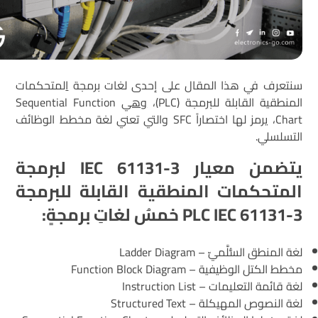
سنتعرف في هذا المقال على
إ
حدى لغات برمجة
ا
لمتحكمات
المنطقية القابلة للبرمجة (PLC)،
وهي
Sequential Function
Chart، يرمز لها اختصاراً SFC والتي تعني لغة مخطط الوظائف
التسلسلي.
يتضمن معيار IEC 61131-3 لبرمجة
المتحكمات المنطقية القابلة للبرمجة
PLC IEC 61131-3 خمسُ لغاتِ برمجةٍ:
لغة المنطق الس
لّ
ميّ – Ladder Diagram
مخطط الكتل الوظيفية – Function Block Diagram
لغة قائمة التعليمات – Instruction List
لغة النصوص المهيكلة – Structured Text