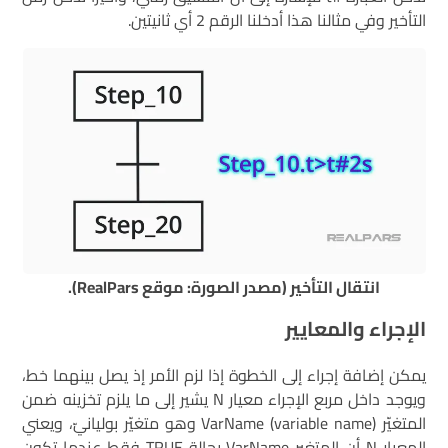
التأخير وفي مثالنا هذا أدخلنا الرقم 2 أي ثانيتين.
انتقال التأخير (مصدر الصورة: موقع RealPars).
الإجراء والمعايير
يمكن إضافة إجراء إلى الخطوة إذا لزم الأمر إذ يصل بينهما خط،
ويوجد داخل مربع الإجراء معيار N يشير إلى ما يلزم تخزينه ضمن
المتغيّر VarName (variable name) وهو متغيّر بوليانيّ، ويعني
المعيار N أن المتغير VarName بحالة TRUE فقط عندما تكون