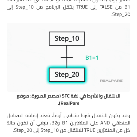
B1 من FALSE إلى TRUE ينتقل البرنامج من Step_10 إلى
Step_20.
الانتقال والشرط في لغة SFC (مصدر الصورة: موقع
RealPars).
وقد يكون للانتقال شرط منطقي أيضاً، فعند إضافة المعامل
المنطقي AND على المتغيّرين B1 وB2، ينبغي أن تكون حالة
كل من المتغيّرين TRUE للانتقال من Step_10 إلى Step_20.