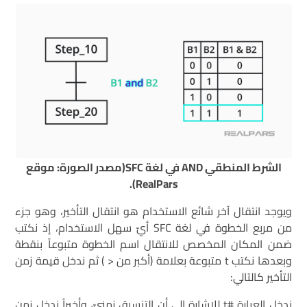
الشرط المنطقي AND في لغة SFC(مصدر الصورة: موقع
RealPars).
ويوجد انتقال آخر شائع الاستخدام هو انتقال التأخير، وهو جزء
من مربع الخطوة في لغة SFC أيّ سهل الاستخدام، إذ نكتب
ضمن المكان المخصص للانتقال اسم الخطوة متبوعاً بنقطة
وبعدها نكتب t متبوعة بعلامة (أكبر من < ) ثم ندخل قيمة زمن
التأخير كالتالي:
ندخل العبارة #t للإشارة إلى أن التنسيق زمنيّ، وأخيراً ندخل زمن