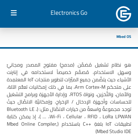
Electronics Go
Mbed OS
هو نظام تشغيل مُضمَّن (مدمج) مفتوح المصدر ومجانيِّ
وسهل الاستخدام، مُصمَّم خصيصاً لاستخدامه في إنترنت
الأشياء حيث يتضَّمن جميع الميِّزات لتطوير منتجات IoT المعتمِدة
على متحكم Arm Cortex-M، بما في ذلك إمكانيات تعلُّم الآلة،
والأمان، والتَّخزين، ونواة RTOS، وإدارة الأجهزة وبرامج التشغيل
للحساسات وأجهزة الإدخال / الإخراج، وإمكانيِّة الاتصَّال حيثُ
توجد مجموعةٌ واسعةٌ من خيارات الاتصَّال مثل: (Bluetooth LE ،
Wi-Fi ، Cellular ، RFID ، LoRa LPWAN، … )، إذ يمكن كتابة
تطبيقات IoT بلغةِ ++C باستخدام (Mbed Online Compiler,
Mbed Studio IDE)