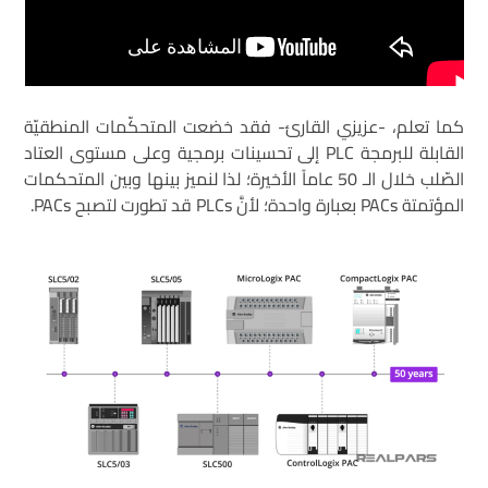
كما تعلم، -عزيزي القارئ- فقد خضعت المتحكّمات المنطقيّة
القابلة للبرمجة PLC إلى تحسينات برمجية وعلى مستوى العتاد
الصّلب خلال الـ 50 عاماً الأخيرة؛ لذا لنميز بينها وبين المتحكمات
المؤتمتة PACs بعبارة واحدة؛ لأنَّ PLCs قد تطورت لتصبح PACs.