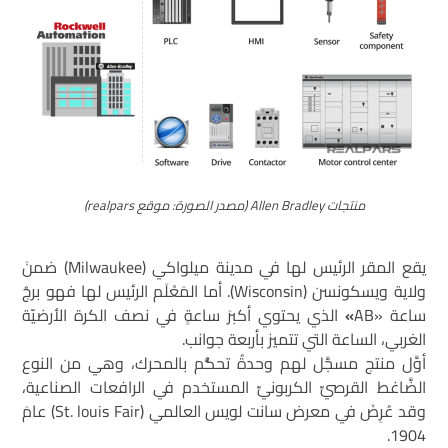
منتجات Allen Bradley (مصدر الصورة: موقع realpars)
يقع المقر الرئيس لها في مدينة ميلواكي (Milwaukee) ضمنَ
ولاية ويسكونسن (Wisconsin). أما المَعْلَم الرئيس لها فهو برجُ
ساعة «AB
»
الذي يحتوي أكبرَ ساعةٍ في نصف الكرة الأرضيّة
الغربي، الساعة التي تتميز بأربعة جوانب.
أوَّل منتج مسجَّل لهم وحدةُ تحكُّم بالمحرك، وهي من النوع
الضَّاغط القرصيِّ الكربونيِّ المستخدم في الرافعات الصناعية،
وقد عُرِضَ في معرض سانت لويس العالمي (St. louis Fair) عامَ
1904.