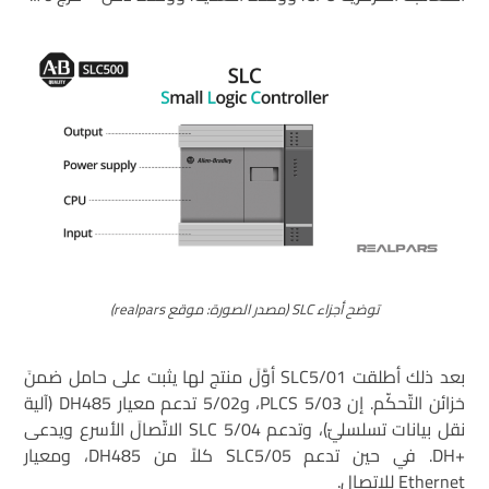
توضح أجزاء SLC (مصدر الصورة: موقع realpars)
بعد ذلك أطلقت SLC5/01 أوَّلَ منتج لها يثبت على حامل ضمنَ
خزائن التّحكّم. إن PLCS 5/03، و5/02 تدعم معيار DH485 (آلية
نقل بيانات تسلسليّ)، وتدعم SLC 5/04 الاتّصالَ الأسرع ويدعى
+DH. في حين تدعم SLC5/05 كلاً من DH485، ومعيار
Ethernet للاتصال.