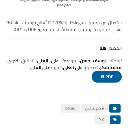
realpars)
الإتصال بين برمجيات Rslogix وPLC/PAC تُعالج بِبرمجيَّات Rslink
وهي مجموعة برمجياتٍ منفصلةٌ تدعم معايير DDE و OPC.
المصدر:
هنا
ترجمة:
يوسف حسن
، مراجعة:
علي العلي
، تدقيق لغوي:
محمد بابكر
، تصميم:
علي العلي
، تحرير:
علي العلي
.
PDF 📄
تحكم صناعي
مقالات
PLC