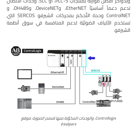
وبذواكر أفضل موازنة بمنتجاتِ PLC-5، أو SLC. وحدات الاتّصال
تدعم دعماً أساسيّاً EtherNET، وDeviceNET، وDH485، و
ControlNET وحدة التَّحكم بمحركات السّيرفو SERCOS التي
تستخدم الألياف الضوئيّة لدعم المنافسة في سوق أنظمة
السّيرفو.
Controllogix، والوحدات المكوَّنة منها (مصدر الصورة: موقع
realpars)