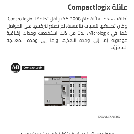
عائلة Compactlogix
أطلقت هذه العائلة عامَ 2008 كخيار أقل تكلِفة لـ Controllogix،
وكان تصنيعُها لأسباب تنافسية، لم تصنع لتركيبها على الحوامل
كما في Micrologix، بدلاً من ذلك استخدمت وحدات إضافية
موصولة إما إلى وحدة التغذية، وإما إلى وحدة المعالجة
المركزيّة.
Compactlogix، والوحدات المكوَّنة لها (مصدر الصورة: موقع