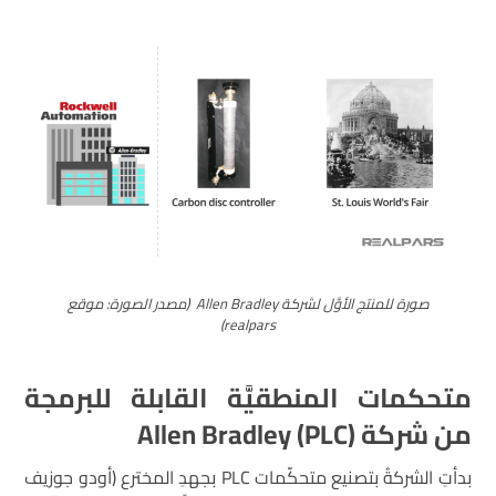
صورة للمنتج الأوَّل لشركة Allen Bradley (مصدر الصورة: موقع
realpars)
متحكمات المنطقيَّة القابلة للبرمجة
من شركة Allen Bradley (PLC)
بدأتِ الشركةُ بتصنيع متحكّمات PLC بجهدِ المخترع (أودو جوزيف