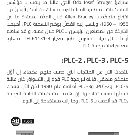
ستراغر) Odo Josef Struger الذي غالباً ما يلقب بـ مؤسِّس
المتحكّمات المنطقية القابلة للبرمجة. ساهمت أفكار (أودو) في
اختراع متحكّمات Allen Bradley خلال المدَّة الممتدة ما بين
1958 – 1960، وينسب إليه الفضلُ بوضع التسمية PLC . أصبحت
الشركة من المصنعين الرئيسين لـ PLC خلال عمله، و قد ساهم
أيضاً خلال قيادة مشروع تطوير معيار IEC61131-3 المتعلق
بمعايير لغات برمجة PLC .
PLC-2 ، PLC-3 ، PLC-5:
لنتحدث الآن عن المنتجات التي جعلت منهم عظماء. إن أوَّل
متحكم منطقي قابلة للبرمجة PLC قَدِمَ إلى الأسواق كان عائلة
PLC-5، وPLC-2، وPLC-3 أطلقت عامَ 1980 لكن الآن فقدت
قيمتَها بسبب تقادمها. إن هذه المتحكمات القابلة للبرمجة
PLCs قد ألحقت بـ PLC-5، وما زالت مستخدمة إلى اليوم.