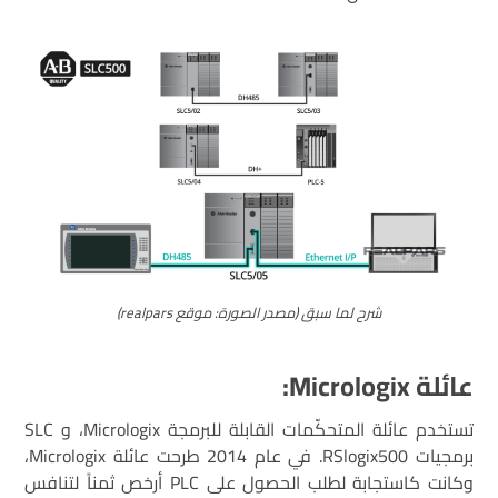
شرح لما سبق (مصدر الصورة: موقع realpars)
عائلة Micrologix:
تستخدم عائلة المتحكّمات القابلة للبرمجة Micrologix، و SLC
برمجيات RSlogix500. في عام 2014 طرحت عائلة Micrologix،
وكانت كاستجابة لطلب الحصول على PLC أرخص ثمناً لتنافس