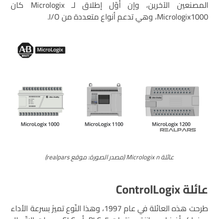
المصنعين الآخرين، وإن أوّل إطلاق لـ Micrologix كان
Micrologix1000، وهي تدعم أنواع متعددة من I/O.
عائلة Micrologix n (مصدر الصورة: موقع realpars)
عائلة ControlLogix
طرحت هذه العائلة في عام 1997، وهذا النّوع تميزَ بسرعة الأداء