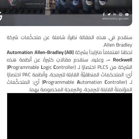
سنقدم في هذه المقالة نظرةً شاملة عن متحكّمات شركة
Allen Bradley.
لحظنا اهتماماً متزايداً بشركة
(AB)
Allen-Bradley
Automation
– Rockwell
، وعليه، سنقدم مقالاتٍ كثيرةً عن أنظمة هذه
الشركة من PLCS اختصارًا لـ (
C
ogic
L
rogrammable
P
ontroller)
أيْ: المتحكماتُ المنطقيَّةُ القابلة للبرمجة، وأنظمة PAC اختصارًا
لـ (
C
utomation
A
rogrammable
P
ontroller) أيْ: المتحكَّماتُ
المؤتمتةُ القابلة للبرمجة، والبرمجة المخصوصة بهما.