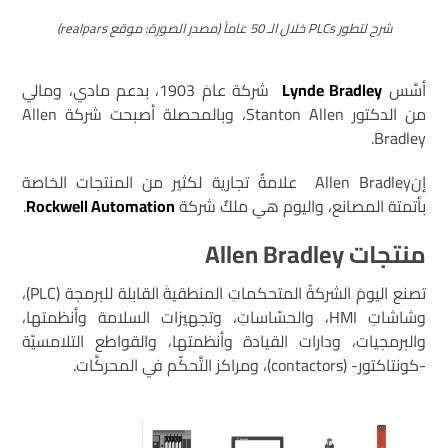
شرح لتطور PLCs خلال الـ 50 عاماً (مصدر الصورة: موقع realpars)
أسَّس
Lynde Bradley
شركة عامَ 1903، بدعم مادي، ومالي
من الدكتور Stanton Allen، وبالمحصلة أصبحت شركة Allen
Bradley.
إنAllen Bradley علامةٌ تجارية لكثير من المنتجات الخاصة
بأتمتة المصانع، واليوم هي ملكٌ شركة
Rockwell Automation
.
منتجات Allen Bradley
تصنع اليومَ الشركةُ المتحكماتِ المنطقيةَ القابلة للبرمجة (PLC)،
وشاشاتِ HMI، والحسّاساتِ، وتجهيزات السلامة وأنظمتها،
والبرمجيات، ودارات القيادة وأنظمتها، والقواطع التلامسيّة
-كونتاكتور- (contactors)، ومراكز التَّحكّم في المحركَّات.