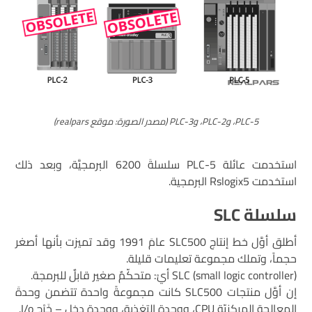
PLC-5، وPLC-2، وPLC-3 (مصدر الصورة: موقع realpars)
استخدمت عائلة PLC-5 سلسلةَ 6200 البرمجيَّة، وبعد ذلك
استخدمت Rslogix5 البرمجية.
سلسلة SLC
أطلق أوَّل خط إنتاج SLC500 عامَ 1991 وقد تميزت بأنها أصغر
حجماً، وتملك مجموعة تعليمات قليلة.
SLC (small logic controller) أيْ: متحكّمٌ صغير قابلٌ للبرمجة.
إن أوَّل منتجات SLC500 كانت مجموعةً واحدة تتضمن وحدةَ
المعالجة المركزيّة CPU، ووحدة التغذية، ووحدة دخل – خَرْج I/o.