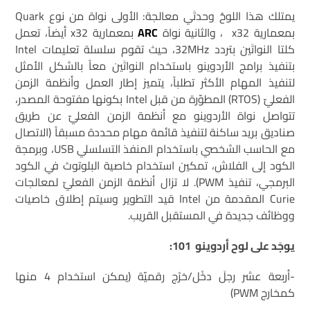
يمتلك هذا اللوحُ وحدتَي معالجة: الأولى نواة من نوع Quark
بمعمارية x32 ، والثانية نواة
ARC
بمعمارية x32 أيضاً، تعمل
كلتا النواتَين بتردد 32MHz، حيث تقوم سلسلة تعليمات Intel
بتنفيذ برامج الأردوينو باستخدام النواتَين معاً بالشكل الأمثل
لتنفيذ المهام الأكثر تطلباً، يتميز إطار العمل وأنظمة الزمن
الفعليّ (RTOS) المطوّرة من قبل Intel بكونها مفتوحة المصدر،
تتواصل نواة الأردوينو مع أنظمة الزمن الفعليّ عن طريق
صناديق بريد ساكنة لتنفيذ قائمة مهام محددة مسبقاً (الاتصال
مع الحاسب الشخصي باستخدام المنفذ التسلسلي USB، وبرمجة
الكود إلى الفلاش، تمكين استخدام خاصية البلوتوث في الكود
البرمجي، تنفيذ PWM). لا تزال أنظمة الزمن الفعليّ لمعالجات
Curie المقدمة من Intel قيد التطوير وسيتم إطلاق خاصيات
ووظائف جديدة في المستقبل القريب.
يوجَد على لوح أردوينو 101:
-أربعة عشر رجلَ دخْل/خرْج رقميّة (يمكن استخدام 4 منها
كمخارج PWM)