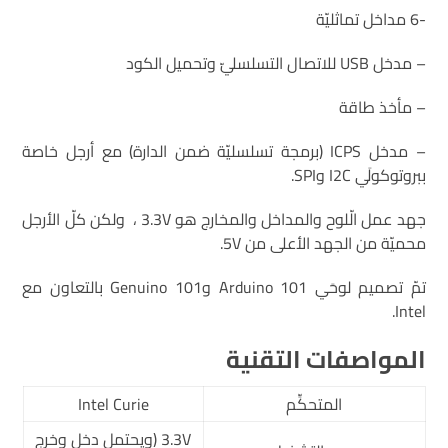
-6 مداخل تماثليّة
– مدخل USB للاتصال التسلسليّ وتحميل الكود
– مأخذ طاقة
– مدخل ICPS (برمجة تسلسليّة ضمن الدارة) مع أرجل خاصة
ببروتوكولَي I2C وSPI.
جهد عمل الّلوح والمداخل والمخارج هو 3.3V ، ولكن كلّ الأرجل
محميّة من الجهد الأعلى من 5V.
تمّ تصميم لوحَي Arduino 101 وGenuino 101 بالتعاون مع
Intel.
المواصفات التقنية
المتحكِّم
Intel Curie
3.3V (ويحتمل دخل وخرج