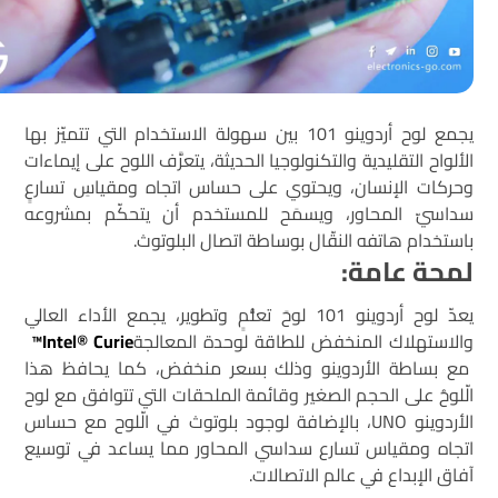
يجمع لوح أردوينو 101 بين سهولة الاستخدام التي تتميّز بها
الألواح التقليدية والتكنولوجيا الحديثة، يتعرَّف اللوح على إيماءات
وحركات الإنسان، ويحتوي على حساس اتجاه ومقياسِ تسارعٍ
سداسيّ المحاور، ويسمَح للمستخدم أن يتحكّم بمشروعه
باستخدام هاتفه النقّال بوساطة اتصال البلوتوث.
لمحة عامة:
يعدّ لوح أردوينو 101 لوحَ تعلُّمٍ وتطوير، يجمع الأداء العالي
والاستهلاك المنخفض للطاقة لوحدة المعالجة
Intel® Curie™
مع بساطة الأردوينو وذلك بسعر منخفض، كما يحافظ هذا
الّلوحُ على الحجم الصغير وقائمة الملحقات التي تتوافق مع لوح
الأردوينو UNO، بالإضافة لوجود بلوتوث في الّلوح مع حساس
اتجاه ومقياس تسارع سداسي المحاور مما يساعد في توسيع
آفاق الإبداع في عالم الاتصالات.