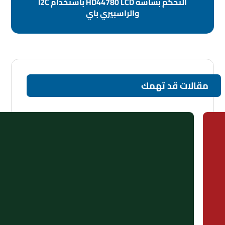
التحكّم بشاشة HD44780 LCD باستخدام I2C
والراسبيري باي
مقالات قد تهمك