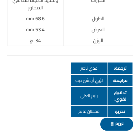
المحاور
الطول
68.6 mm
العرض
53.4 mm
الوزن
34 gr
ترجمة:
عدي ناصر
مراجعة:
لؤي أزدشير ديب
تدقيق
رنيم العلي
لغوي:
تحرير:
قحطان غانم
PDF 📄