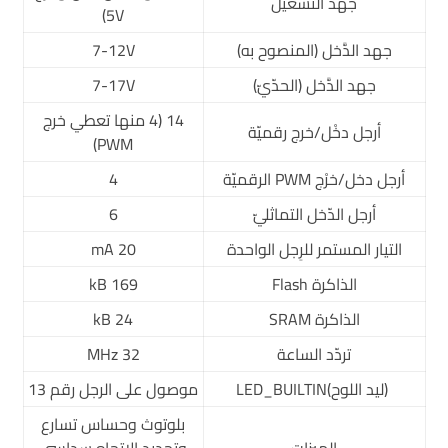
جهد التشغيل
5V)
جهد الدَّخل (المنصوح به)
7-12V
جهد الدَّخل (الحدّيّ)
7-17V
14 (4 منها تعطي خرج
أرجل دخْل/خرج رقميّة
PWM)
أرجل دخل/خرْج PWM الرقميّة
4
أرجل الدّخل التماثليّ
6
التيار المستمر للرِجل الواحدة
20 mA
الذاكرة Flash
169 kB
الذاكرة SRAM
24 kB
تردّد الساعة
32 MHz
(ليد اللوح)LED_BUILTIN
موصول على الرجل رقم 13
بلوتوث وحساس تسارع
الميزات
وتحديد الاتجاه سداسي