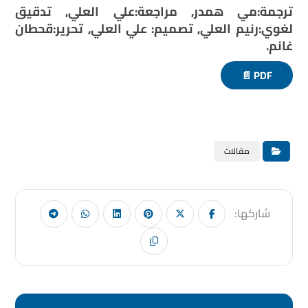
ترجمة:مي همدر, مراجعة:علي العلي, تدقيق
لغوي:رنيم العلي, تصميم: علي العلي, تحرير:قحطان
غانم.
PDF 📄
مقالات