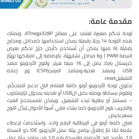
مقدمة عامة:
لوحة تحكُّم صغيرة تعتمد على معالج ATmega328P، وتمتلك
هذه اللوحة 14 رجلاً رقميّة يمكن استخدامها كمداخل ومخارج
رقميّة (6 منها يمكن أن تُستخدَم كأرجل خرْج تحكُّم بعرض
النبضة PWM ) و6 مداخل تشابهيّة، بالإضافة إلى امتلاكها لهزّاز
كريستال بتردُّد يصل إلى 16 ميغا هرتز، وللوح الأردوينو منفذ
USB، ومنفذ تغذية،ومنافذ البرمجةICSP وزر إعادة
التشغيلreset.
تحتوي لوحة الأردوينو أونو كافة العناصر التي تدعم المتحكِّم،
وتقوم ببساطة بوصله بكبل الUSB أو تغذيته بمحوّل تيّارمتناوب
– مستمرّ أو بطارية لبدء التشغيل، ويمكن للمستخدم العبث
والتجريب بلوح الأردوينو كما يشاء ففي أسوأ الأحوال يُبدَّل اللوح
بسعر رخيص.
تعني كلمة أونو في الإيطالية الرقم واحد، واستُخدِمَتْ لإعطاء
علامة لمّا تمّ إطلاقُ برنامج بيئة عمل الأردوينو IDE ذو النسخة
1.0، وأصبح لوح الأردوينو والنسخة رقم 1.0 من برنامج بيئة عمل