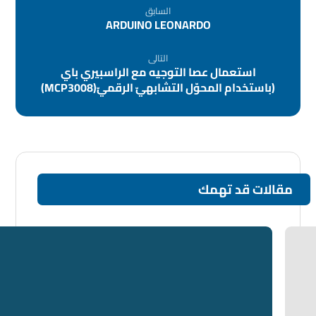
السابق
ARDUINO LEONARDO
التالى
استعمال عصا التوجيه مع الراسبيري باي
(باستخدام المحوّل التشابهيّ الرقميّ(MCP3008)
مقالات قد تهمك