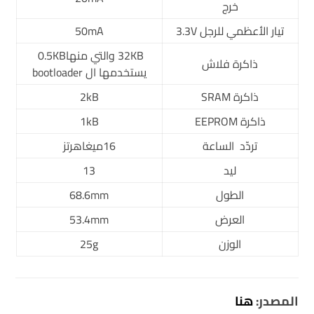
خرج
تيار الأعظمي للرجل 3.3V
50mA
32KB والتي منها0.5KB
ذاكرة فلاش
يستخدمها ال bootloader
ذاكرة SRAM
2kB
ذاكرة EEPROM
1kB
تردّد الساعة
16ميغاهرتز
ليد
13
الطول
68.6mm
العرض
53.4mm
الوزن
25g
المصدر:
هنا