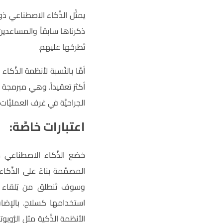
يمثّل الذَّكاء الاصطناعي ذ
تَطرحُها عليهم.
أمَّا بالنّسبة لأنظمة الذَ
أكثرَ تعقيداً. وهي مبرمجة للت
الجراحيَّة في غرف العمليَّات.
اعتبارات خاصَّة:
خضع الذَّكاء الاصطناعي من
المصمَّمة بناءً على الذَّك
وسوف تَنطلق من تِلقاء 
استخدامها كسلاح. بالإضافة
الأنظمة الذَّكية مثل الرُّ