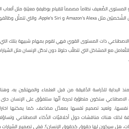
و المستوى الضَّعيف نظاماً مصمماً للقيام بوظيفةٍ معيّنةٍ مثل ألعاب ال
ذكرناها سابقاً والمساعدين الشَّخصيّين مثل azon’s Alexa
ّكاء الاصطناعي ذات المستوى القويّ فهي تقوم بمهام شبيهة بتلك التي يق
َّعامل مع المشاكل التي تتطلَّب حلولاً دون تدخُّل الإنسان مثل السَّيارات ذا
ذ البداية للدّراسة الدَّقيقة من قبل العلماء والمهتمّين به، وهنا
اء الاصطناعي ستكون متطوّرة لدرجة أنَّها ستتفوَّق على الإنسان حتى أن
نفسها، وتعيد تصميم نَفسها بمعدَّل مضاعف. كما يمكنها اختراق
 لذلك هناك مناقشات حولَ أخلاقيَّات الذَّكاء الاصطناعي وتساؤلات
وبوتات، هل سيكون لها حقوق كحقوق الإنسان؟. ففي تصميم السَّيارات ذاتي