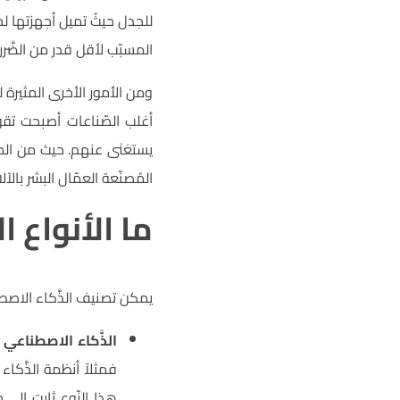
للجدل حيثُ تميل أجهزتها ل
المسبّب لأقل قدر من الضَّرر.
ومن الأمور الأخرى المثيرة
أغلب الصّناعات أصبحت تقوم
يستغنَى عنهم. حيث من الممك
المُصنّعة العمّال البشر بالآ
ما الأنواع ا
يمكن تصنيف الذَّكاء الاصطن
الذَّكاء الاصطناعي التَّفاعل
فمثلاً أنظمة الذَّكا
هذا النّوع ثابت إلى ح