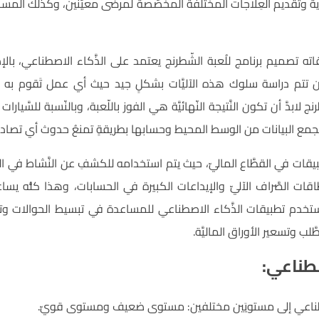
وية وتقديم العِلاجات المختلفة المخصَّصة لمرضى معيَّنين، وكذلك المساع
اته تصميم برنامج للُعبة الشّطرنج يعتمد على الذَّكاء الاصطناعي، بالإ
تتم دراسة سلوك هذه الآليَّات بشكلٍ جيد حيث أي عمل تَقوم به سيؤثّر 
ابدَّ أن تكون النَّتيجة النّهائيَّة هي الفوز باللّعبة، وبالنّسبة للسَّيارات
مع البيانات من الوسط المحيط وحسابها بطريقةٍ تمنعُ حدوث أي تصادم ل
بيقات في القطَّاع الماليّ، حيث يتم استخدامه للكشفِ عن النَّشاط في الب
اقات الصَّراف الآليّ والإيداعات الكبيرة في الحسابات، وهذا كلُّ
تستخدم تطبيقات الذَّكاء الاصطناعي للمساعدة في تبسيط الحوالات 
َّلب وتسعير الأوراق الماليَّة.
صطناعي:
صطناعي إلى مستويَين مختلفين: مستوى ضعيف ومستوى قويّ.