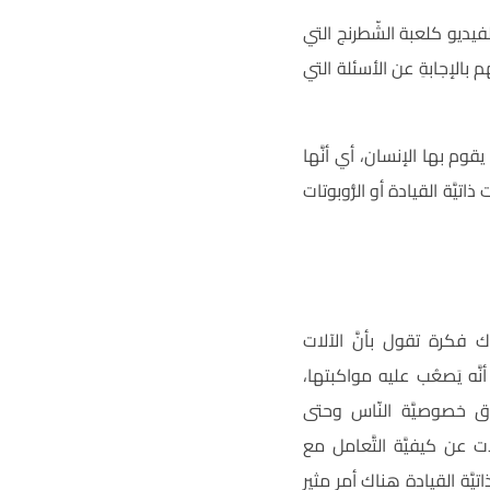
فيديو كلعبة الشّطرنج التي
Am و Apple’s Siri، والتي تتمثَّل وظائفهم بالإجابةِ عن الأسئلة التي
وم بها الإنسان، أي أنَّها
تيَّة القيادة أو الرُّوبوتات
ك فكرة تقول بأنَّ الآلات
َّه يَصعُب عليه مواكبتها،
 خصوصيَّة النّاس وحتى
 عن كيفيَّة التَّعامل مع
َّة القيادة هناك أمر مثير