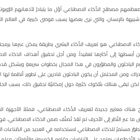
معظمهم مصطلح الذَّكاء الاصطناعي أوَّل ما يتبادرُ لأذهانهم الرُّوب
ت شبيهة بالإنسان، والتي نرى بعضها يسبب فوضى كبيرة في العالم ال
َّكاء الاصطناعي هو تعريف الذَّكاء البشري بطريقة يمكن عبرها برمجة ا
ن أبسطها إلى أكثرها تعقيداً. ومن أجل تحقيق أهداف الذكاء الاص
قوم الباحثون والمطوّرون في هذا المجال بخطواتٍ سريعةٍ وبشكل م
لإدراك. ومن المحتمل أن يكون الباحثون قادرين على تطوير أنظمة لها القُدر
ن تبقى هنالك شُّكوك كثيرة حول إمكانيَّة تحقيق ذلك، بسبب الحاجة لل
بح هناك معايير جديدة لتعريف الذَّكاء الاصطناعي، فمثلاً الأجهزة
صّ ما عبر النَّظر إلى الأحرف لم تَعُدْ تُصنَّف ضمن الذكاء الاصطناعي، 
ّر مستمرّ للذكاء الاصطناعي لاستخدامه في العديد من الصّناعات المخت
التَّخصُّصات يعتمد على الرّياضيات وعُلوم الكمبيوتر واللّغويَّات وعلم