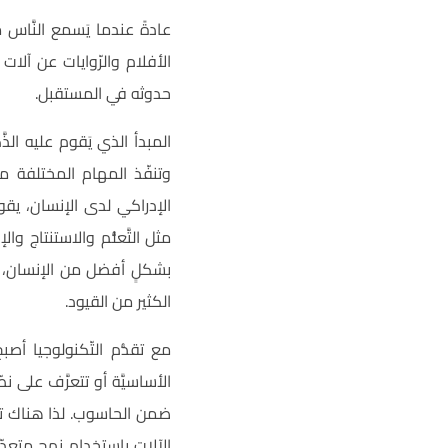
عادةً عندما يَسمع النَّاس 
الأفلام والرّوايات عن آلا
حدوثه في المستقبل.
المبدأ الذي يَقوم عليه الذ
وتنفّذ المهام المختلفة م
الإدراكي لدى الإنسان، ي
مثل التَّعلُّم والاستنتاج وا
بشكلٍ أفضل من الإنسان، لك
الكثير من القيود.
مع تقدُّم التّكنولوجيا أص
الأساسيَّة أو تتعرَّف على ن
ضمن الحاسوب. لذا هناك تطوُ
الآلات باستخدام نهج متعدّد 