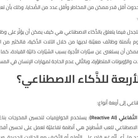
حدوث أقل قدر ممكن من المخاطر وأقل عدد من الضّحايا، وذلك بأن تعمل
 للجدل فيما يتعلق بالذَّكاء الاصطناعي هي كيف يمكن أن يؤثّر على وظ
 بأتمتة وظائف معيّنة لديها من خلال الآلات الذَّكية، فالكثير من 
ن أن يستغنى عن سيَّارات الأُجرة بسبب السّيّارات ذاتيّة القيادة، كم
لات والرُّوبوتات المتطوّرة، وبالتَّالي عدم الحاجة لمهارات الإنسان في المس
لأربعة للذَّكاء الاصطناعي؟
اعي إلى أربعة أنواع:
ي (Reactive AI)
: يستخدم الخوارزميات لتحسين المخرجات بنا
ء الاصطناعي للعب الشّطرنج هي أنظمة تفاعليّة تعمل على تحسين أفضل است
د ما، أي أنَّه غير قادر على التَّعلم أو التَّكيف مع الحالات الجديدة. وب