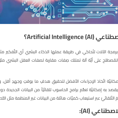
AI) Artificial In؟
مجة الآلات لتُحاكي في طريقة عملها الذكاء البشري أي التَّفكير مثل ا
صطلح على أيَّة آلة تمتلك صِفات مقاربة لصفات العقل البشري مثل ال
كانيَّة اتّخاذ الإجراءات الأفضل لتحقيقِ هدفٍ ما بوقتٍ وجهدٍ أقل، ويع
قصد به إمكانيَّة تعلُّم برامج الحاسوب تلقائيّاً من البيانات الجديدة 
تَّعلُّمَ التّلقائيَّ عبر استيعاب كميَّات هائلة من البيانات غير المنظمة مثل النُ
طناعي (AI):