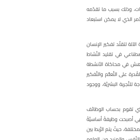
وتات، وذلك بسبب ما تقدّمه
أمر الذي لا يمكن استبعاد
لآلة لتقلّد تفكير الإنسان
طناعي في تقليد النَّشاط
ُدهش في محاكاة الأنشطة
ة على التَّعلُّم والتَّفكير
تَّجربة البشريَّة، ووجود
 التي تقوم بحساب الوظائف
فهي أصبحت وظيفةً أساسيَّةً
لفة، حيثُ يتم الرَّبط بين
 النَّفس والمزيد من العلوم