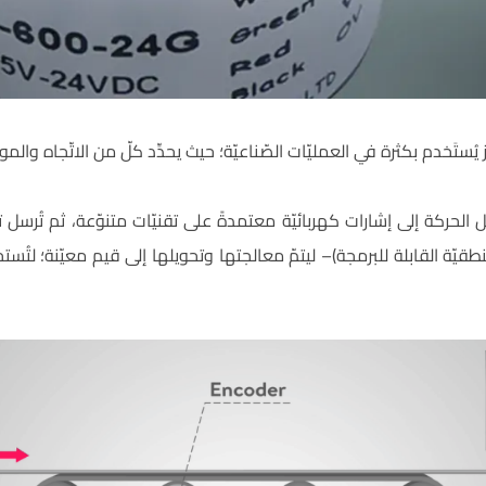
Encod) هو جهاز يُستَخدم بكثرة في العمليّات الصّناعيّة؛ حيث يحدِّد كلّ من الاتّجاه
لحركة إلى إشارات كهربائيّة معتمدةً على تقنيّات متنوّعة، ثم تُرسل ت
 المنطقيّة القابلة للبرمجة)– ليتمّ معالجتها وتحويلها إلى قيم معيّنة؛ لتُس