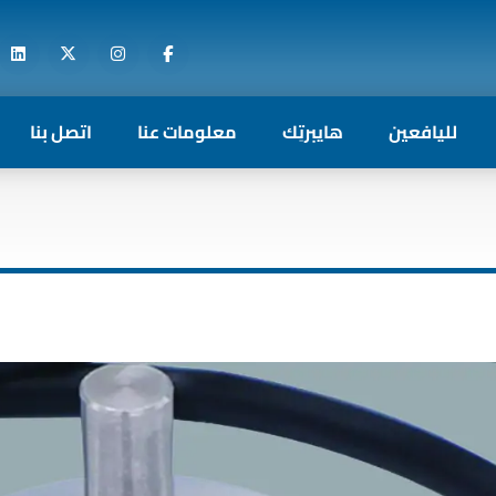
لليافعين
هايبرتِك
معلومات عنا
اتصل بنا