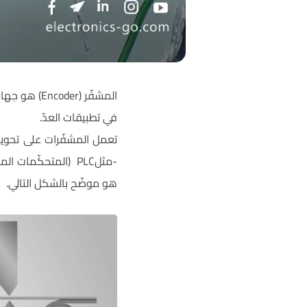
المشفّر (er
في تطبيقات العدّ.
تعمل المشفّرات على تحويل ا
-مثلPLC (المتحكّمات
هو موضّح بالشكل التالي.