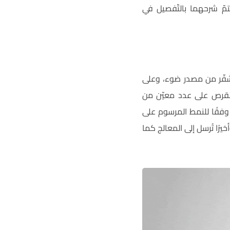
مشفّر التّصاعديّ (incremental encoder)، واللذان سيتمّ شرحهما بالتّفصيل في
المشفّر من مصدر ضوء، وعلى
القرص على عدد معيّن من
 وفقًا للنمط المرسوم على
يرًا تُرسل إلى المعالج كما