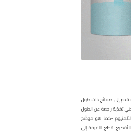
مئة قدم إلى صفائح ذات طول
عطي تغذية راجعة عن الطول
خط الإنتاج، وعند مرور حوالي 2 متر من لفيفة الألمنيوم -كما هو موضّح
بالتالي تقوم ماكينة التّقطيع بقطع اللفيفة إلى