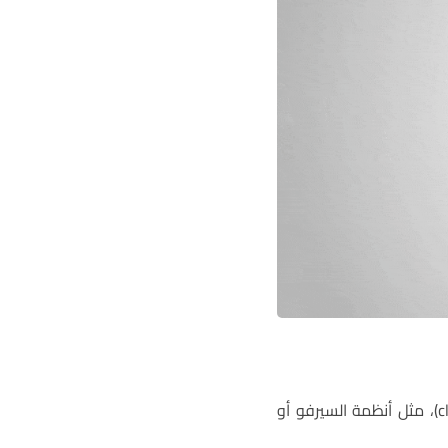
تُستخدم المشفّرات على نطاق واسع في مجالات أنظمة التّحكم ذات النظام المغلق (closed-loop)، مثل أنظمة السيرفو أو