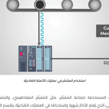
استخدام المشفّر في عمليّات الأتمتة الصّناعيّة
ت المستخدَمة لصناعة المشفّر، مثل المشفّر المغناطيسيّ، والمشفّ
يّ الذي يُعتبر الأكثر شهرة واستخدامًا في العمليّات الصّناعيّة. ينقسم 