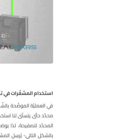
استخدام المشفّرات في ت
في العمليّة الموضّحة بالشّ
محدّد حتّى يتسنّى لنا است