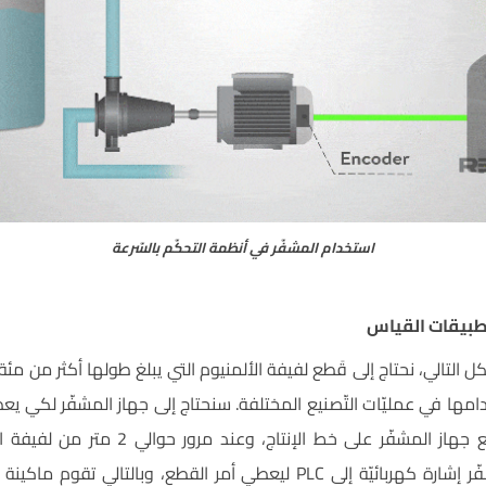
استخدام المشفّر في أنظمة التحكّم بالسّرعة
طبيقات القياس
كل التالي، نحتاج إلى قَطع لفيفة الألمنيوم التي يبلغ طولها أكثر من 
خدامها في عمليّات التّصنيع المختلفة. سنحتاج إلى جهاز المشفّر لكي ي
المحدّد للصفيحة، لذا يوضع جهاز المشفّر على 
بالشكل التالي- يُرسِل المشفّر إشارة كهربائيّة إلى PLC ليعطي أمر القطع، و