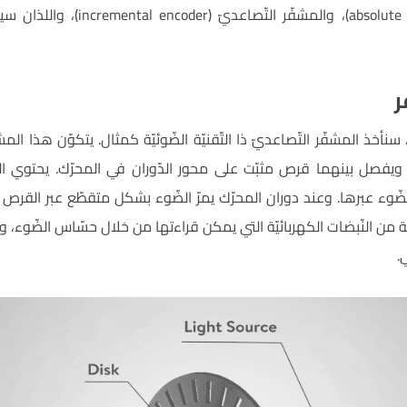
المشفّر المطلق (absolute encoder)، وال
ر
نأخذ المشفّر التّصاعديّ ذا التّقنيّة الضّوئيّة كمثال. يتكوّن هذا 
 ويفصل بينهما قرص مثبّت على محور الدّوران في المحرّك. يحتوي 
لضّوء عبرها. وعند دوران المحرّك يمرّ الضّوء بشكل متقطّع عبر القرص
 من النّبضات الكهربائيّة التي يمكن قراءتها من خلال حسّاس الضّوء، وأخ
.