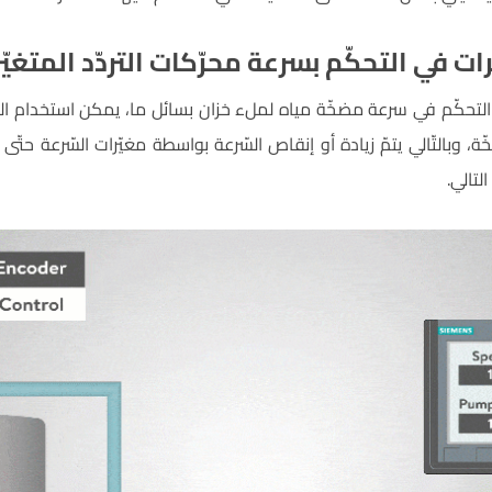
 في التحكّم بسرعة محرّكات التردّد المتغيّر
 التحكّم في سرعة مضخّة مياه لملء خزان بسائل ما، يمكن استخدام ا
ّة، وبالتّالي يتمّ زيادة أو إنقاص السّرعة بواسطة مغيّرات السّرعة حتّى
تالي.