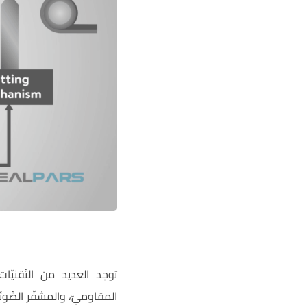
توجد العديد من التّقنيّا
المقاوميّ، والمشفّر الضّوئ