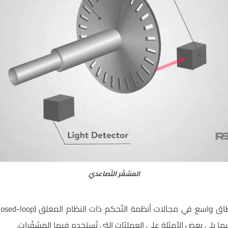
المشفّر التّصاعديّ
ما يلي بعض الأمثلة على العمليّات التي تُستخدم فيها المشفّرات.